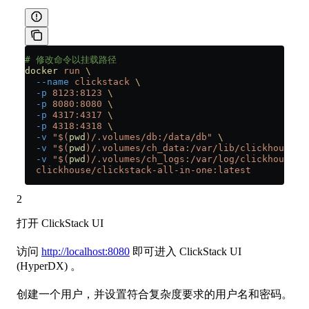
# 修改命令以挂载路径
docker
 run
 \
  --name
 clickstack
 \
  -p
 8123:8123
 \
  -p
 8080:8080
 \
  -p
 4317:4317
 \
  -p
 4318:4318
 \
  -v
 "$(
pwd
)/.volumes/db:/data/db"
 \
  -v
 "$(
pwd
)/.volumes/ch_data:/var/lib/clickhouse"
 
  -v
 "$(
pwd
)/.volumes/ch_logs:/var/log/clickhouse-s
  clickhouse/clickstack-all-in-one:latest
2
打开 ClickStack UI
访问
http://localhost:8080
即可进入 ClickStack UI
(HyperDX) 。
创建一个用户，并设置符合复杂度要求的用户名和密码。