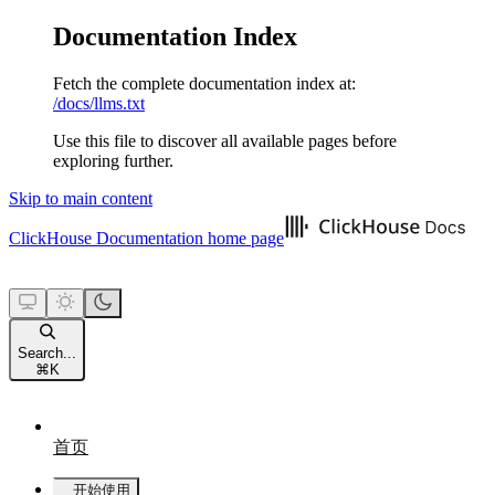
Documentation Index
Fetch the complete documentation index at:
/docs/llms.txt
Use this file to discover all available pages before
exploring further.
Skip to main content
ClickHouse Documentation
home page
Search...
⌘
K
首页
开始使用