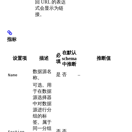
回 URL 的表达
式会显示为链
接。
指标
在默认
必
设置项
描述
推断值
schema
填
中推断
数据源名
是
否
–
Name
称。
可选。用
于在数据
源选择器
中对数据
源进行分
组的标
签。属于
同一分组
否
否
–
Section