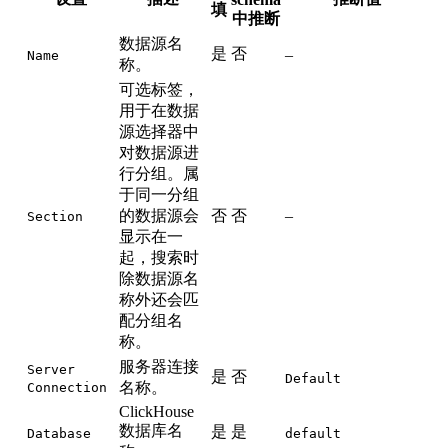
填
中推断
数据源名
是
否
–
Name
称。
可选标签，
用于在数据
源选择器中
对数据源进
行分组。属
于同一分组
的数据源会
否
否
–
Section
显示在一
起，搜索时
除数据源名
称外还会匹
配分组名
称。
服务器连接
Server
是
否
Default
名称。
Connection
ClickHouse
数据库名
是
是
Database
default