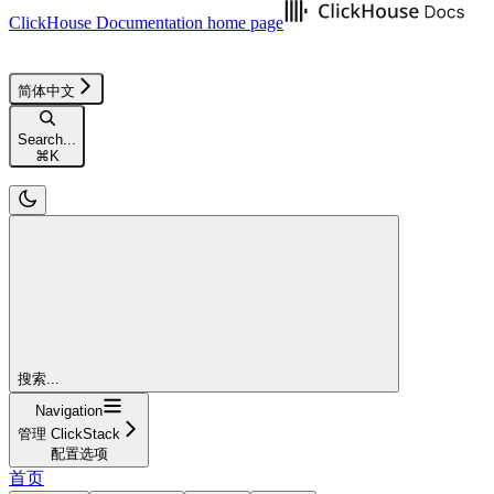
ClickHouse Documentation
home page
简体中文
Search...
⌘
K
搜索...
Navigation
管理 ClickStack
配置选项
首页