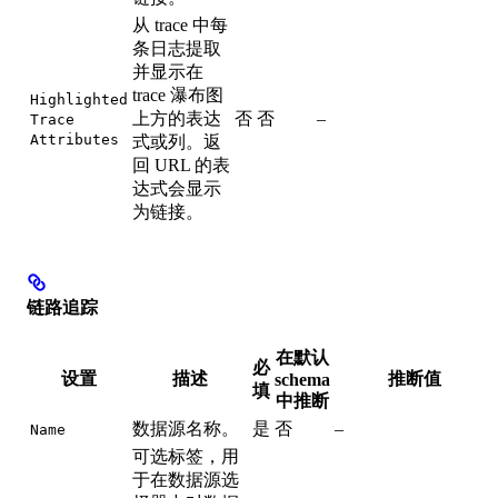
从 trace 中每
条日志提取
并显示在
trace 瀑布图
Highlighted
上方的表达
否
否
–
Trace
Attributes
式或列。返
回 URL 的表
达式会显示
为链接。
链路追踪
在默认
必
设置
描述
推断值
schema
填
中推断
数据源名称。
是
否
–
Name
可选标签，用
于在数据源选