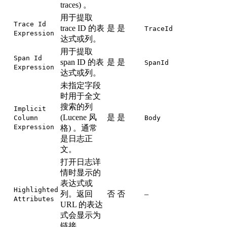
traces) 。
用于提取
Trace Id
trace ID 的表
是
是
TraceId
Expression
达式或列。
用于提取
Span Id
span ID 的表
是
是
SpanId
Expression
达式或列。
未指定字段
时用于全文
搜索的列
Implicit
(Lucene 风
是
是
Column
Body
Expression
格) 。通常
是日志正
文。
打开日志详
情时显示的
表达式或
Highlighted
列。返回
否
否
–
Attributes
URL 的表达
式会显示为
链接。