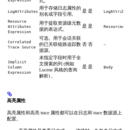
Expression
式。
用于存储日志属性的
是
是
LogAttributes
LogAttribut
别名或字段引用。
Resource
用于提取资源级元数
是
是
Attributes
ResourceAtt
据的表达式。
Expression
可选。用于会话关联
Correlated
的已关联链路追踪数
否
否
–
Trace Source
据源。
未指定字段时用于全
Implicit
文搜索的列 (例如
是
是
Column
Body
Lucene 风格的查询
Expression
解析) 。
高亮属性
高亮属性和高亮 trace 属性都可以在日志和 trace 数据源上
配置。