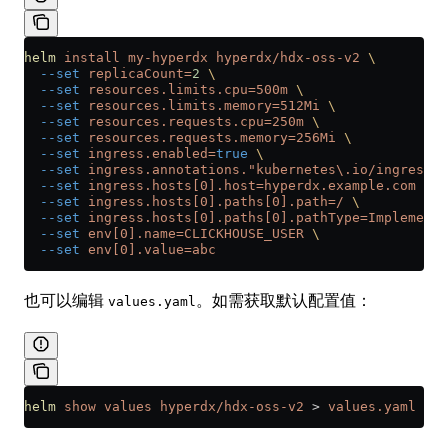
helm
 install
 my-hyperdx
 hyperdx/hdx-oss-v2
 \
  --set
 replicaCount=
2
 \
  --set
 resources.limits.cpu=500m
 \
  --set
 resources.limits.memory=512Mi
 \
  --set
 resources.requests.cpu=250m
 \
  --set
 resources.requests.memory=256Mi
 \
  --set
 ingress.enabled=
true
 \
  --set
 ingress.annotations."kubernetes\.io/ingress\.
  --set
 ingress.hosts[0].host=hyperdx.example.com
 \
  --set
 ingress.hosts[0].paths[0].path=/
 \
  --set
 ingress.hosts[0].paths[0].pathType=Implementa
  --set
 env[0].name=CLICKHOUSE_USER
 \
  --set
 env[0].value=abc
也可以编辑
。如需获取默认配置值：
values.yaml
helm
 show
 values
 hyperdx/hdx-oss-v2
 >
 values.yaml