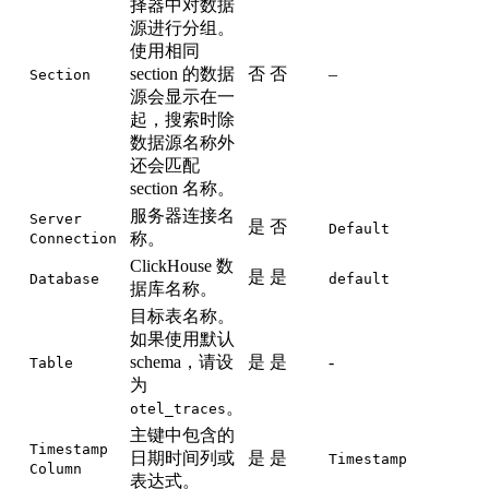
择器中对数据
源进行分组。
使用相同
section 的数据
否
否
–
Section
源会显示在一
起，搜索时除
数据源名称外
还会匹配
section 名称。
服务器连接名
Server
是
否
Default
称。
Connection
ClickHouse 数
是
是
Database
default
据库名称。
目标表名称。
如果使用默认
schema，请设
是
是
-
Table
为
。
otel_traces
主键中包含的
Timestamp
日期时间列或
是
是
Timestamp
Column
表达式。