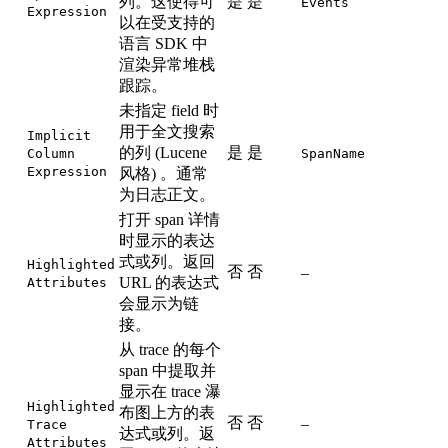
列。这使得可
是
是
Events
Expression
以在受支持的
语言 SDK 中
渲染异常堆栈
跟踪。
未指定 field 时
用于全文搜索
Implicit
的列 (Lucene
是
是
Column
SpanName
Expression
风格) 。通常
为日志正文。
打开 span 详情
时显示的表达
式或列。返回
Highlighted
否
否
–
URL 的表达式
Attributes
会显示为链
接。
从 trace 的每个
span 中提取并
显示在 trace 瀑
Highlighted
布图上方的表
否
否
–
Trace
达式或列。返
Attributes