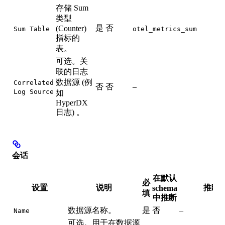
存储 Sum
类型
是
否
(Counter)
Sum Table
otel_metrics_sum
指标的
表。
可选。关
联的日志
数据源 (例
Correlated
否
否
–
Log Source
如
HyperDX
日志) 。
会话
在默认
必
设置
说明
推断
schema
填
中推断
数据源名称。
是
否
–
Name
可选。用于在数据源