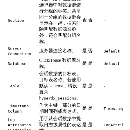
选择器中对数据源进
行分组的标签。共享
同一分组的数据源会
否
否
–
Section
显示在一起，搜索时
除匹配数据源名称
外，还会匹配分组名
称。
Server
服务器连接名称。
是
否
Default
Connection
ClickHouse 数据库名
是
是
Database
default
称。
会话数据的目标表。
目标表名称。若使用
默认 schema，请设
是
是
-
Table
置为
。
hyperdx_sessions
作为主键一部分的日
Timestamp
是
是
TimestampTi
期时间列或表达式。
Column
用于从会话数据中提
Log
取日志级属性的表达
是
是
Attributes
LogAttribut