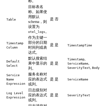
称。
目标表名
称。如果使
用默认
是
否
Table
schema，则
设置为
。
otel_logs
作为主键一
部分的日期
Timestamp
是
是
TimestampTime
时间列或表
Column
达式。
默认搜索结
,
Timestamp
Default
果中显示的
是
是
,
ServiceName
Select
,
SeverityText
Body
列。
服务名称对
Service
应的表达式
是
是
Name
ServiceName
Expression
或列。
日志级别对
Log Level
应的表达式
是
是
SeverityText
Expression
或列。
日志消息对