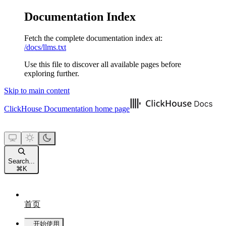
Documentation Index
Fetch the complete documentation index at:
/docs/llms.txt
Use this file to discover all available pages before
exploring further.
Skip to main content
ClickHouse Documentation
home page
Search...
⌘
K
首页
开始使用