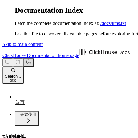
Documentation Index
Fetch the complete documentation index at:
/docs/llms.txt
Use this file to discover all available pages before exploring fur
Skip to main content
ClickHouse Documentation
home page
Search...
⌘
K
首页
开始使用
功能特性