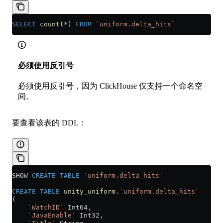
SELECT
 count
(
*
) 
FROM
 `uniform.delta_hits`
必须使用反引号
必须使用反引号，因为 ClickHouse 仅支持一个命名空
间。
要查看该表的 DDL：
SHOW 
CREATE
 TABLE
 `uniform.delta_hits`
CREATE
 TABLE
 unity_uniform
.
`uniform.delta_hits`
(
    `WatchID`
 Int64,
    `JavaEnable`
 Int32,