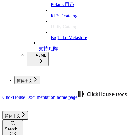
Polaris 目录
REST catalog
Unity Catalog
BigLake Metastore
支持矩阵
AI/ML
简体中文
ClickHouse Documentation
home page
简体中文
Search...
⌘
K