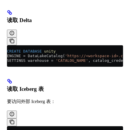
读取 Delta
CREATE
 DATABASE
 unity
ENGINE 
=
 DataLakeCatalog(
'https://<workspace-id>.clou
SETTINGS warehouse 
=
 'CATALOG_NAME'
, catalog_credenti
读取 Iceberg 表
要访问外部 Iceberg 表：