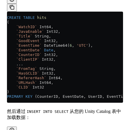
CREATE
 TABLE
 hits
(
    `WatchID`
 Int64,
    `JavaEnable`
 Int32,
    `Title`
 String,
    `GoodEvent`
 Int32,
    `EventTime`
 DateTime64(
6
, 
'UTC'
),
    `EventDate`
 Date
,
    `CounterID`
 Int32,
    `ClientIP`
 Int32,
    ...
    `FromTag`
 String,
    `HasGCLID`
 Int32,
    `RefererHash`
 Int64,
    `URLHash`
 Int64,
    `CLID`
 Int32
)
PRIMARY KEY
 (CounterID, EventDate, UserID, EventTime,
然后通过
从您的 Unity Catalog 表中
INSERT INTO SELECT
加载数据：