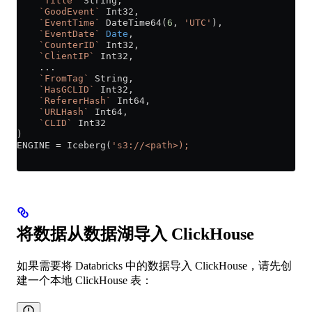
    `Title`
 String,
    `GoodEvent`
 Int32,
    `EventTime`
 DateTime64(
6
, 
'UTC'
),
    `EventDate`
 Date
,
    `CounterID`
 Int32,
    `ClientIP`
 Int32,
    ...
    `FromTag`
 String,
    `HasGCLID`
 Int32,
    `RefererHash`
 Int64,
    `URLHash`
 Int64,
    `CLID`
 Int32
)
ENGINE 
=
 Iceberg(
's3://<path>);
将数据从数据湖导入 ClickHouse
如果需要将 Databricks 中的数据导入 ClickHouse，请先创
建一个本地 ClickHouse 表：