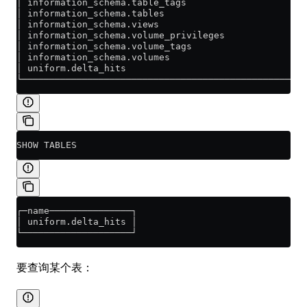
│ information_schema.table_tags                      
│ information_schema.tables                          
│ information_schema.views                           
│ information_schema.volume_privileges               
│ information_schema.volume_tags                     
│ information_schema.volumes                         
│ uniform.delta_hits                                 
└────────────────────────────────────────────────────
SHOW TABLES
┌─name───────────────┐
│ uniform.delta_hits │
└────────────────────┘
要查询某个表：