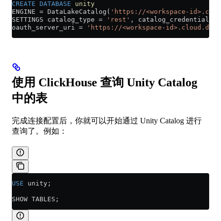
CREATE
 DATABASE
 unity
ENGINE 
=
 DataLakeCatalog(
'https://<workspace-id>.clou
SETTINGS catalog_type 
=
 'rest'
, catalog_credential 
=
 
oauth_server_uri 
=
 'https://<workspace-id>.cloud.data
使用 ClickHouse 查询 Unity Catalog
中的表
完成连接配置后，你就可以开始通过 Unity Catalog 进行
查询了。例如：
USE
 unity;
SHOW TABLES;