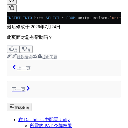
INSERT INTO
 hits 
SELECT
 *
 FROM
 unity_uniform.
`uniform
最后修改于
2026年7月24日
此页面对您有帮助吗？
是
否
建议编辑
提出问题
上一页
下一页
在此页面
在 Databricks 中配置 Unity
所需的 PAT 令牌权限