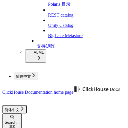
Polaris 目录
REST catalog
Unity Catalog
BigLake Metastore
支持矩阵
AI/ML
简体中文
ClickHouse Documentation
home page
简体中文
Search...
⌘
K