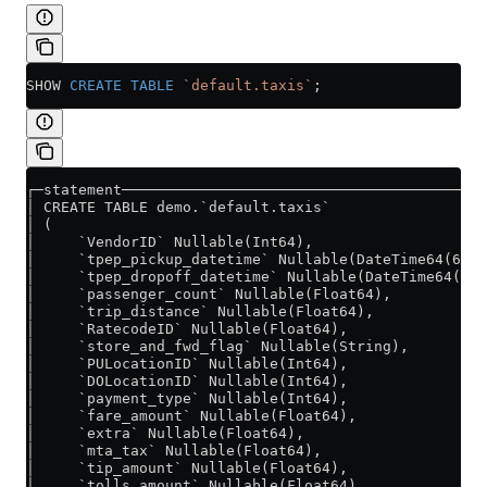
SHOW 
CREATE
 TABLE
 `default.taxis`
;
┌─statement─────────────────────────────────────────
│ CREATE TABLE demo.`default.taxis`                 
│ (                                                 
│     `VendorID` Nullable(Int64),                   
│     `tpep_pickup_datetime` Nullable(DateTime64(6))
│     `tpep_dropoff_datetime` Nullable(DateTime64(6)
│     `passenger_count` Nullable(Float64),          
│     `trip_distance` Nullable(Float64),            
│     `RatecodeID` Nullable(Float64),               
│     `store_and_fwd_flag` Nullable(String),        
│     `PULocationID` Nullable(Int64),               
│     `DOLocationID` Nullable(Int64),               
│     `payment_type` Nullable(Int64),               
│     `fare_amount` Nullable(Float64),              
│     `extra` Nullable(Float64),                    
│     `mta_tax` Nullable(Float64),                  
│     `tip_amount` Nullable(Float64),               
│     `tolls_amount` Nullable(Float64),             