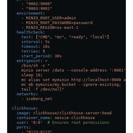
      - 
"9002:9000"
      - 
"9003:9001"
    environment
:
      - 
MINIO_ROOT_USER=admin
      - 
MINIO_ROOT_PASSWORD=password
      - 
MINIO_REGION=us-east-1
    healthcheck
:
      test
: [
"CMD"
, 
"mc"
, 
"ready"
, 
"local"
]
      interval
: 
5s
      timeout
: 
10s
      retries
: 
5
      start_period
: 
30s
    entrypoint
: 
>
      /bin/sh -c "
      minio server /data --console-address ':9001' &
      sleep 10;
      mc alias set myminio http://localhost:9000 admi
      mc mb myminio/my-bucket --ignore-existing;
      tail -f /dev/null"
    networks
:
      - 
iceberg_net
  clickhouse
:
    image
: 
clickhouse/clickhouse-server:head
    container_name
: 
nessie-clickhouse
    user
: 
'0:0'
  # Ensures root permissions
    ports
:
      - 
"8123:8123"