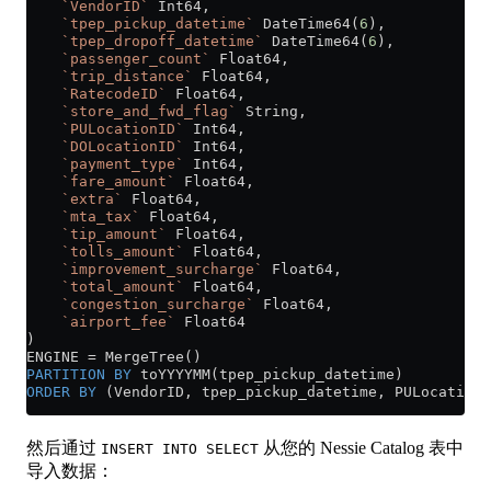
    `VendorID`
 Int64,
    `tpep_pickup_datetime`
 DateTime64(
6
),
    `tpep_dropoff_datetime`
 DateTime64(
6
),
    `passenger_count`
 Float64,
    `trip_distance`
 Float64,
    `RatecodeID`
 Float64,
    `store_and_fwd_flag`
 String,
    `PULocationID`
 Int64,
    `DOLocationID`
 Int64,
    `payment_type`
 Int64,
    `fare_amount`
 Float64,
    `extra`
 Float64,
    `mta_tax`
 Float64,
    `tip_amount`
 Float64,
    `tolls_amount`
 Float64,
    `improvement_surcharge`
 Float64,
    `total_amount`
 Float64,
    `congestion_surcharge`
 Float64,
    `airport_fee`
 Float64
)
ENGINE 
=
 MergeTree()
PARTITION
 BY
 toYYYYMM(tpep_pickup_datetime)
ORDER BY
 (VendorID, tpep_pickup_datetime, PULocationI
然后通过
从您的 Nessie Catalog 表中
INSERT INTO SELECT
导入数据：