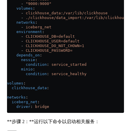
      - 
"9000:9000"
    volumes
:
      - 
clickhouse_data:/var/lib/clickhouse
      - 
./clickhouse/data_import:/var/lib/clickhouse/
    networks
:
      - 
iceberg_net
    environment
:
      - 
CLICKHOUSE_DB=default
      - 
CLICKHOUSE_USER=default
      - 
CLICKHOUSE_DO_NOT_CHOWN=1
      - 
CLICKHOUSE_PASSWORD=
    depends_on
:
      nessie
:
        condition
: 
service_started
      minio
:
        condition
: 
service_healthy
volumes
:
  clickhouse_data
:
networks
:
  iceberg_net
:
    driver
: 
bridge
**步骤 2：**运行以下命令以启动相关服务：