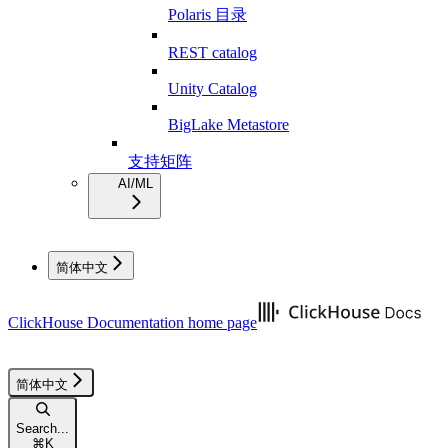
Polaris 目录
REST catalog
Unity Catalog
BigLake Metastore
支持矩阵
AI/ML
简体中文
ClickHouse Documentation
home page
简体中文
Search...
⌘
K