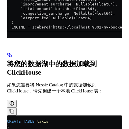
│     `improvement_surcharge` Nullable(Float64),    
│     `total_amount` Nullable(Float64),             
│     `congestion_surcharge` Nullable(Float64),     
│     `airport_fee` Nullable(Float64)               
│ )                                                 
│ ENGINE = Iceberg('http://localhost:9002/my-bucket/d
└───────────────────────────────────────────────────
将您的数据湖中的数据加载到
ClickHouse
如果您需要将 Nessie Catalog 中的数据加载到
ClickHouse，请先创建一个本地 ClickHouse 表：
CREATE
 TABLE
 taxis
(