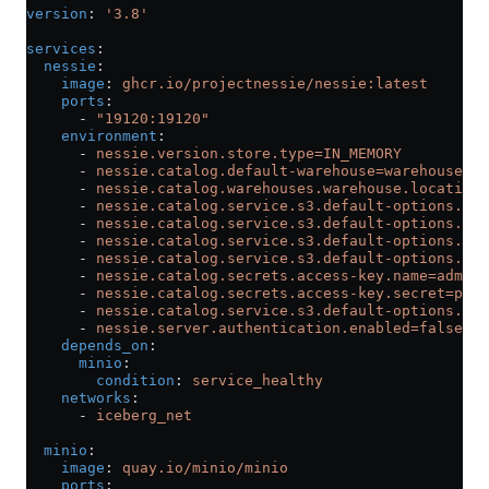
version
: 
'3.8'
services
:
  nessie
:
    image
: 
ghcr.io/projectnessie/nessie:latest
    ports
:
      - 
"19120:19120"
    environment
:
      - 
nessie.version.store.type=IN_MEMORY
      - 
nessie.catalog.default-warehouse=warehouse
      - 
nessie.catalog.warehouses.warehouse.location=
      - 
nessie.catalog.service.s3.default-options.end
      - 
nessie.catalog.service.s3.default-options.acc
      - 
nessie.catalog.service.s3.default-options.pat
      - 
nessie.catalog.service.s3.default-options.aut
      - 
nessie.catalog.secrets.access-key.name=admin
      - 
nessie.catalog.secrets.access-key.secret=pass
      - 
nessie.catalog.service.s3.default-options.reg
      - 
nessie.server.authentication.enabled=false
    depends_on
:
      minio
:
        condition
: 
service_healthy
    networks
:
      - 
iceberg_net
  minio
:
    image
: 
quay.io/minio/minio
    ports
: