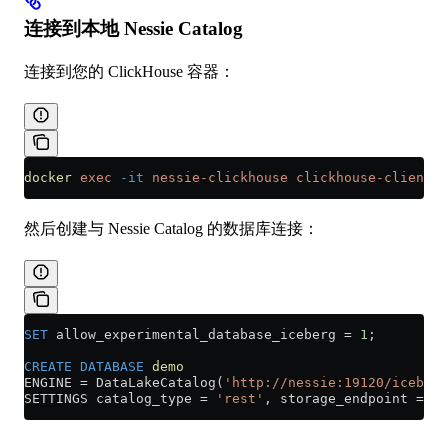
连接到本地 Nessie Catalog
连接到您的 ClickHouse 容器：
docker
 exec
 -it
 nessie-clickhouse
 clickhouse-client
然后创建与 Nessie Catalog 的数据库连接：
SET
 allow_experimental_database_iceberg 
=
 1
;
CREATE
 DATABASE
 demo
ENGINE 
=
 DataLakeCatalog(
'http://nessie:19120/iceberg
SETTINGS catalog_type 
=
 'rest'
, storage_endpoint 
=
 'h