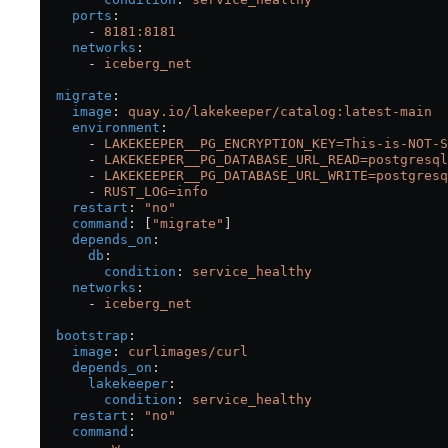
    ports
:
      - 
8181:8181
    networks
:
      - 
iceberg_net
  migrate
:
    image
: 
quay.io/lakekeeper/catalog:latest-main
    environment
:
      - 
LAKEKEEPER__PG_ENCRYPTION_KEY=This-is-NOT-S
      - 
LAKEKEEPER__PG_DATABASE_URL_READ=postgresql
      - 
LAKEKEEPER__PG_DATABASE_URL_WRITE=postgresq
      - 
RUST_LOG=info
    restart
: 
"no"
    command
: [
"migrate"
]
    depends_on
:
      db
:
        condition
: 
service_healthy
    networks
:
      - 
iceberg_net
  bootstrap
:
    image
: 
curlimages/curl
    depends_on
:
      lakekeeper
:
        condition
: 
service_healthy
    restart
: 
"no"
    command
:
      - 
-w