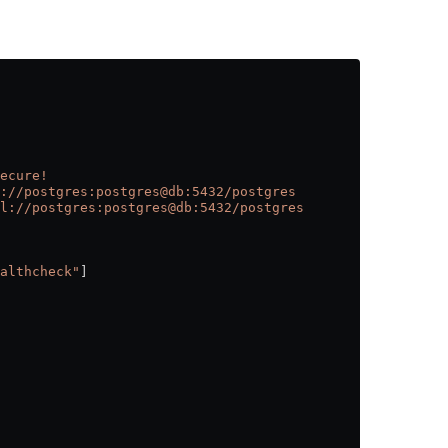
ecure!
://postgres:postgres@db:5432/postgres
l://postgres:postgres@db:5432/postgres
althcheck"
]