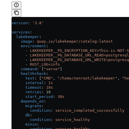
version
: 
'3.8'
services
:
  lakekeeper
:
    image
: 
quay.io/lakekeeper/catalog:latest
    environment
:
      - 
LAKEKEEPER__PG_ENCRYPTION_KEY=This-is-NOT-S
      - 
LAKEKEEPER__PG_DATABASE_URL_READ=postgresql
      - 
LAKEKEEPER__PG_DATABASE_URL_WRITE=postgresq
      - 
RUST_LOG=info
    command
: [
"serve"
]
    healthcheck
:
      test
: [
"CMD"
, 
"/home/nonroot/lakekeeper"
, 
"he
      interval
: 
1s
      timeout
: 
10s
      retries
: 
10
      start_period
: 
30s
    depends_on
:
      migrate
:
        condition
: 
service_completed_successfully
      db
:
        condition
: 
service_healthy
      minio
:
        condition
: 
service_healthy