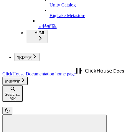
Unity Catalog
BigLake Metastore
支持矩阵
AI/ML
简体中文
ClickHouse Documentation
home page
简体中文
Search...
⌘
K