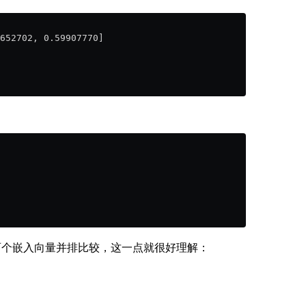
652702, 0.59907770]
果将这两个嵌入向量并排比较，这一点就很好理解：