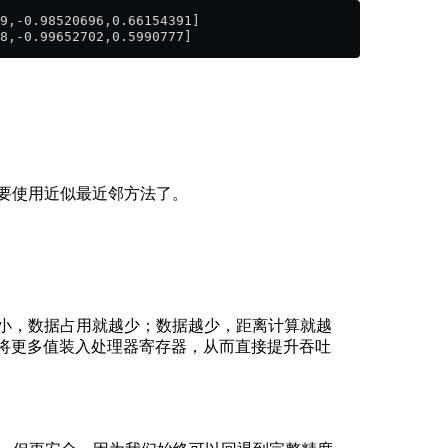
9,-0.98520696,0.66154391]
8,-0.99652702,0.5990777]
要使用近似最近邻方法了。
越小，数据占用就越少；数据越少，距离计算就越
操作中将更多值装入处理器寄存器，从而直接提升吞吐