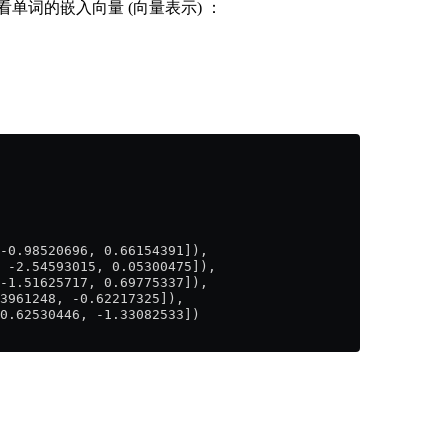
单词的嵌入向量 (向量表示) ：
-0.98520696, 0.66154391]),
 -2.54593015, 0.05300475]),
-1.51625717, 0.69775337]),
3961248, -0.62217325]),
0.62530446, -1.33082533])