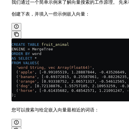
我们通过一个简单示例来了解向量搜索的工作原理。 先来看
创建下表，并填入一些示例嵌入向量：
CREATE
 TABLE
 fruit_animal
ENGINE 
=
 MergeTree
ORDER BY
 word
AS
 SELECT
 *
FROM
 VALUES
(
  'word String, vec Array(Float64)'
,
  (
'apple'
, [-0.99105519, 1.28887844, -0.43526649, 
  (
'banana'
, [-0.69372815, 0.25587061, -0.88226235,
  (
'orange'
, [0.93338752, 2.06571317, -0.54612565, 
  (
'dog'
, [0.72138876, 1.55757105, 2.10953259, -0.3
  (
'horse'
, [-0.61435682, 0.48542571, 1.21091247, -
);
您可以搜索与给定嵌入向量最相近的词语：