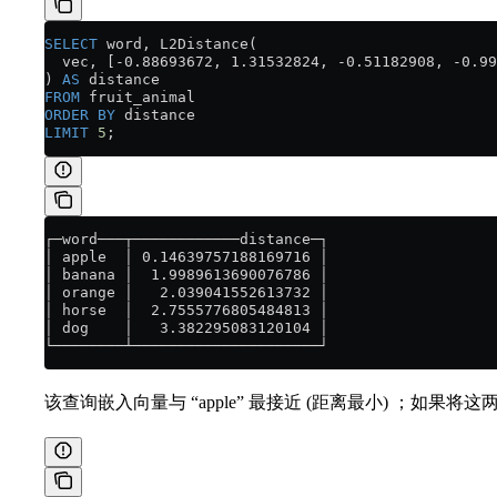
SELECT
 word, L2Distance(
  vec, [-0.88693672, 1.31532824, -0.51182908, -0.99
) 
AS
 distance
FROM
 fruit_animal
ORDER BY
 distance
LIMIT
 5
;
┌─word───┬────────────distance─┐
│ apple  │ 0.14639757188169716 │
│ banana │  1.9989613690076786 │
│ orange │   2.039041552613732 │
│ horse  │  2.7555776805484813 │
│ dog    │   3.382295083120104 │
└────────┴─────────────────────┘
该查询嵌入向量与 “apple” 最接近 (距离最小) ；如