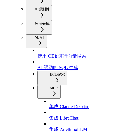
可观测性
数据仓库
AI/ML
使用 QBit 进行向量搜索
AI 驱动的 SQL 生成
数据探索
MCP
集成 Claude Desktop
集成 LibreChat
集成 AnythingLLM