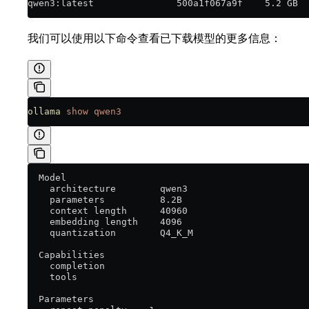
qwen3:latest               500a1f067a9f    5.2 GB  
我们可以使用以下命令查看已下载模型的更多信息：
ollama
 show
 qwen3
  Model
    architecture        qwen3
    parameters          8.2B
    context length      40960
    embedding length    4096
    quantization        Q4_K_M
  Capabilities
    completion
    tools
  Parameters