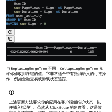
    UserID,
    sum
(PageViews 
*
 Sign) 
AS
 PageViews,
    sum
(Duration 
*
 Sign) 
AS
 Duration
FROM
 user_activity
GROUP BY
 UserID
HAVING
 sum
(Sign) 
>
 0
┌──────────────UserID─┬─PageViews─┬─Duration─┐
│ 4324182021466249494 │         6 │      185 │
└─────────────────────┴───────────┴──────────┘
与
不同，
允
ReplacingMergeTree
CollapsingMergeTree
许你修改排序键的值。它非常适合带有抵消语义的可逆操
作，例如金融交易或游戏状态追踪。
上述更新方法要求你的应用在客户端侧维护状态，以
便插入抵消行。虽然从 ClickHouse 的角度看，这是效