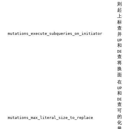
则在
起副
上执
标量
查询
mutations_execute_subqueries_on_initiator
并在
UPDAT
和
DELET
查询
将其
换为
面量
在
UPDAT
和
DELET
查询
可替
的序
mutations_max_literal_size_to_replace
化字
量的