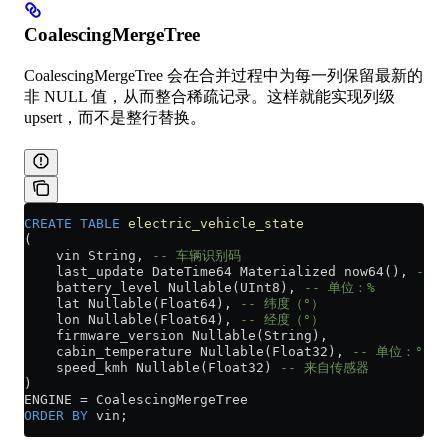
CoalescingMergeTree
CoalescingMergeTree 会在合并过程中为每一列保留最新的
非 NULL 值，从而整合稀疏记录。这样就能实现列级
upsert，而不是整行替换。
CREATE
 TABLE
 electric_vehicle_state
(
    vin String, 
-- 车辆识别码
    last_update DateTime64 Materialized now64(), 
-- 
    battery_level Nullable(UInt8), 
-- 单位：%
    lat Nullable(Float64), 
-- 纬度（°）
    lon Nullable(Float64), 
-- 经度（°）
    firmware_version Nullable(String),
    cabin_temperature Nullable(Float32), 
-- 单位：°C
    speed_kmh Nullable(Float32) 
-- 来自传感器
)
ENGINE 
=
 CoalescingMergeTree
ORDER BY
 vin;