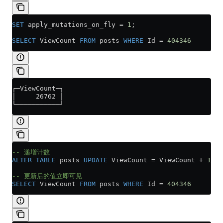
SET
 apply_mutations_on_fly 
=
 1
;
SELECT
 ViewCount 
FROM
 posts 
WHERE
 Id 
=
 404346
┌─ViewCount─┐
│     26762 │
└───────────┘
-- 递增计数
ALTER
 TABLE
 posts 
UPDATE
 ViewCount 
=
 ViewCount 
+
 1
 WH
-- 更新后的值立即可见
SELECT
 ViewCount 
FROM
 posts 
WHERE
 Id 
=
 404346