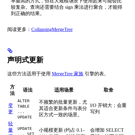
率最高的方式，但在大规模场景下使用起来可能会比
较复杂。查询还需要结合 sign 乘法进行聚合，才能得
到正确的结果。
阅读更多：
CollapsingMergeTree
声明式更新
这些方法适用于使用
MergeTree 家族
引擎的表。
方
语法
适用场景
取舍
法
ALTER
不频繁的批量更新，尤
变
I/O 开销大；会重
TABLE
其适合更新条件与表分
更
写列
...
区方式一致的场景。
UPDATE
轻
UPDATE
量
小规模更新 (约占 0.1–
会增加 SELECT
... SET