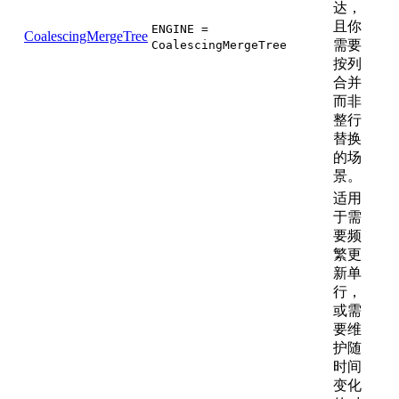
达，
且你
ENGINE =
CoalescingMergeTree
需要
CoalescingMergeTree
按列
合并
而非
整行
替换
的场
景。
适用
于需
要频
繁更
新单
行，
或需
要维
护随
时间
变化