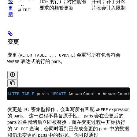
级
10% 的行) ；对性能有
开销；补丁分区
...
更
要求的频繁更新
片段会计入限制
WHERE
新
变更
变更 (
) 会重写所有包含符合
ALTER TABLE ... UPDATE
表达式的行的 parts。
WHERE
ALTER
 TABLE
 posts 
UPDATE
 AnswerCount 
=
 AnswerCount 
+
 
变更是 I/O 密集型操作，会重写所有匹配
expression
WHERE
的 parts。 这一过程不具备原子性。 parts 会在变更后的
parts 准备就绪后立即被替换，而在变更过程中开始执行
的
查询，会同时看到已完成变更的 parts 中的数据
SELECT
和仍未变更的 parts 中的数据。 你可以通过