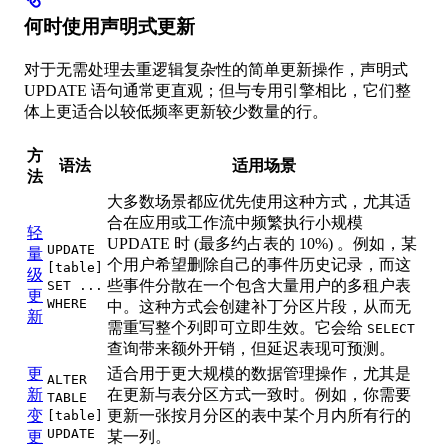
何时使用声明式更新
对于无需处理去重逻辑复杂性的简单更新操作，声明式
UPDATE 语句通常更直观；但与专用引擎相比，它们整
体上更适合以较低频率更新较少数量的行。
方
语法
适用场景
法
大多数场景都应优先使用这种方式，尤其适
合在应用或工作流中频繁执行小规模
轻
UPDATE 时 (最多约占表的 10%) 。例如，某
UPDATE
量
个用户希望删除自己的事件历史记录，而这
[table]
级
些事件分散在一个包含大量用户的多租户表
SET ...
更
WHERE
中。这种方式会创建补丁分区片段，从而无
新
需重写整个列即可立即生效。它会给
SELECT
查询带来额外开销，但延迟表现可预测。
更
适合用于更大规模的数据管理操作，尤其是
ALTER
新
在更新与表分区方式一致时。例如，你需要
TABLE
变
更新一张按月分区的表中某个月内所有行的
[table]
UPDATE
更
某一列。