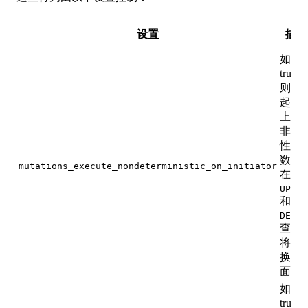
设置
描述
如果
true，
则在
起副
上执
非确
性函
数，
mutations_execute_nondeterministic_on_initiator
在
UPDAT
和
DELET
查询
将其
换为
面量
如果
true，