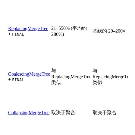
21–550% (平均约
ReplacingMergeTree
基线的 20–200×
+
280%)
FINAL
与
与
CoalescingMergeTree
ReplacingMergeTree
ReplacingMergeTree
+
FINAL
类似
类似
CollapsingMergeTree
取决于聚合
取决于聚合