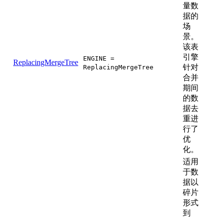
量数
据的
场
景。
该表
引擎
ENGINE =
ReplacingMergeTree
针对
ReplacingMergeTree
合并
期间
的数
据去
重进
行了
优
化。
适用
于数
据以
碎片
形式
到