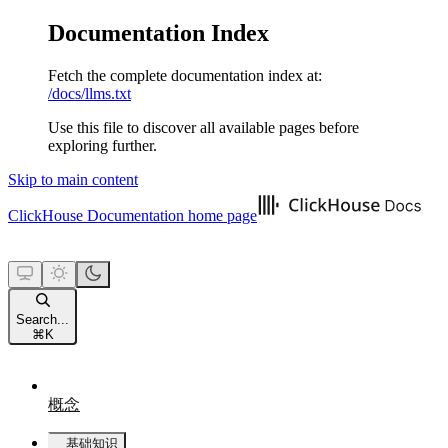
Documentation Index
Fetch the complete documentation index at:
/docs/llms.txt
Use this file to discover all available pages before
exploring further.
Skip to main content
ClickHouse Documentation
home page
Search...
⌘
K
概念
基础知识