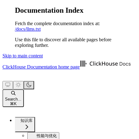
Documentation Index
Fetch the complete documentation index at:
/docs/llms.txt
Use this file to discover all available pages before
exploring further.
Skip to main content
ClickHouse Documentation
home page
Search...
⌘
K
知识库
性能与优化