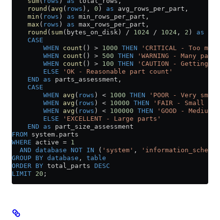
    sum
(
rows
) 
as
 total_rows,
    round
(
avg
(
rows
), 
0
) 
as
 avg_rows_per_part,
    min
(
rows
) 
as
 min_rows_per_part,
    max
(
rows
) 
as
 max_rows_per_part,
    round
(
sum
(bytes_on_disk) 
/
 1024
 /
 1024
, 
2
) 
as
 tot
    CASE
        WHEN
 count
() 
>
 1000
 THEN
 'CRITICAL - Too many
        WHEN
 count
() 
>
 500
 THEN
 'WARNING - Many parts
        WHEN
 count
() 
>
 100
 THEN
 'CAUTION - Getting ma
        ELSE
 'OK - Reasonable part count'
    END
 as
 parts_assessment,
    CASE
        WHEN
 avg
(
rows
) 
<
 1000
 THEN
 'POOR - Very small
        WHEN
 avg
(
rows
) 
<
 10000
 THEN
 'FAIR - Small par
        WHEN
 avg
(
rows
) 
<
 100000
 THEN
 'GOOD - Medium p
        ELSE
 'EXCELLENT - Large parts'
    END
 as
 part_size_assessment
FROM
 system
.
parts
WHERE
 active 
=
 1
  AND
 database
 NOT
 IN
 (
'system'
, 
'information_schema'
GROUP BY
 database
, 
table
ORDER BY
 total_parts 
DESC
LIMIT
 20
;