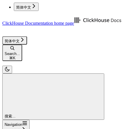
简体中文
ClickHouse Documentation
home page
简体中文
Search...
⌘
K
搜索...
Navigation