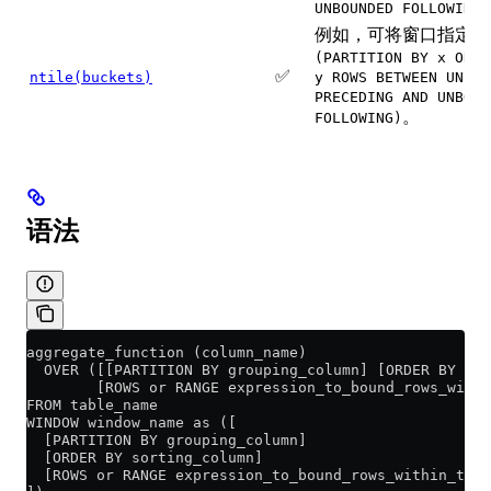
UNBOUNDED FOLLOWING
例如，可将窗口指定为
(PARTITION BY x ORDE
✅
ntile(buckets)
y ROWS BETWEEN UNBOU
PRECEDING AND UNBOUN
。
FOLLOWING)
语法
aggregate_function (column_name)
  OVER ([[PARTITION BY grouping_column] [ORDER BY sor
        [ROWS or RANGE expression_to_bound_rows_with
FROM table_name
WINDOW window_name as ([
  [PARTITION BY grouping_column]
  [ORDER BY sorting_column]
  [ROWS or RANGE expression_to_bound_rows_within_the_