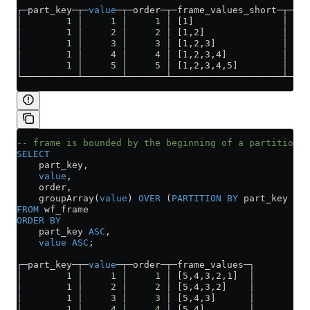
┌─part_key─┬─
value
─┬─order─┬─frame_values_short─┬─fra
│        
1
 │     
1
 │     
1
 │ [1]                │ [1]
│        
1
 │     
2
 │     
2
 │ [1,2]              │ [1,
│        
1
 │     
3
 │     
3
 │ [1,2,3]            │ [1,
│        
1
 │     
4
 │     
4
 │ [1,2,3,4]          │ [1,
│        
1
 │     
5
 │     
5
 │ [1,2,3,4,5]        │ [1,
└──────────┴───────┴───────┴────────────────────┴────
-- frame is bounded by the beginning of a partition a
SELECT
    part_key,
    value
,
    order,
    groupArray(
value
) 
OVER
 (
PARTITION
 BY
 part_key 
ORD
FROM
 wf_frame
ORDER BY
    part_key 
ASC
,
    value
 ASC
;
┌─part_key─┬─
value
─┬─order─┬─frame_values─┐
│        
1
 │     
1
 │     
1
 │ [5,4,3,2,1]  │
│        
1
 │     
2
 │     
2
 │ [5,4,3,2]    │
│        
1
 │     
3
 │     
3
 │ [5,4,3]      │
│        
1
 │     
4
 │     
4
 │ [5,4]        │