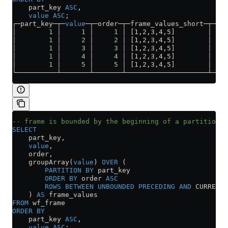
    part_key 
ASC
,
    value
 ASC
;
┌─part_key─┬─
value
─┬─order─┬─frame_values_short─┬─fra
│        
1
 │     
1
 │     
1
 │ [1,2,3,4,5]        │ [1,
│        
1
 │     
2
 │     
2
 │ [1,2,3,4,5]        │ [1,
│        
1
 │     
3
 │     
3
 │ [1,2,3,4,5]        │ [1,
│        
1
 │     
4
 │     
4
 │ [1,2,3,4,5]        │ [1,
│        
1
 │     
5
 │     
5
 │ [1,2,3,4,5]        │ [1,
└──────────┴───────┴───────┴────────────────────┴────
-- frame is bounded by the beginning of a partition a
SELECT
    part_key,
    value
,
    order,
    groupArray(
value
) 
OVER
 (
        PARTITION
 BY
 part_key 
        ORDER BY
 order 
ASC
        ROWS
 BETWEEN
 UNBOUNDED
 PRECEDING
 AND
 CURRENT 
    ) 
AS
 frame_values
FROM
 wf_frame
ORDER BY
    part_key 
ASC
,
    value
 ASC
;