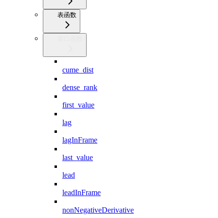
表函数
窗口函数
cume_dist
dense_rank
first_value
lag
lagInFrame
last_value
lead
leadInFrame
nonNegativeDerivative