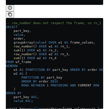
-- row_number does not respect the frame, so rn_1 = r
SELECT
    part_key,
    value
,
    order,
    groupArray(
value
) 
OVER
 w1 
AS
 frame_values,
    row_number
() 
OVER
 w1 
AS
 rn_1,
    sum
(
1
) 
OVER
 w1 
AS
 rn_2,
    row_number
() 
OVER
 w2 
AS
 rn_3,
    sum
(
1
) 
OVER
 w2 
AS
 rn_4
FROM
 wf_frame
WINDOW
    w1 
AS
 (
PARTITION
 BY
 part_key 
ORDER BY
 order 
DESC
)
    w2 
AS
 (
        PARTITION
 BY
 part_key 
        ORDER BY
 order 
DESC
        ROWS
 BETWEEN
 1
 PRECEDING
 AND
 CURRENT 
ROW
    )
ORDER BY
    part_key 
ASC
,
    value
 ASC
;
┌─part_key─┬─
value
─┬─order─┬─frame_values─┬─rn_1─┬─rn