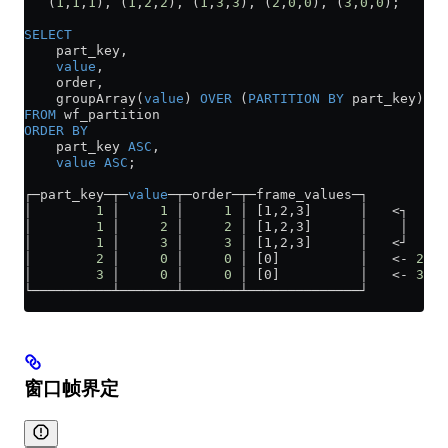
   (
1
,
1
,
1
), (
1
,
2
,
2
), (
1
,
3
,
3
), (
2
,
0
,
0
), (
3
,
0
,
0
);
SELECT
    part_key,
    value
,
    order,
    groupArray(
value
) 
OVER
 (
PARTITION
 BY
 part_key) 
AS
FROM
 wf_partition
ORDER BY
    part_key 
ASC
,
    value
 ASC
;
┌─part_key─┬─
value
─┬─order─┬─frame_values─┐
│        
1
 │     
1
 │     
1
 │ [1,2,3]      │   
<
┐   
│        
1
 │     
2
 │     
2
 │ [1,2,3]      │    │  
1
-
s
│        
1
 │     
3
 │     
3
 │ [1,2,3]      │   
<
┘ 
│        
2
 │     
0
 │     
0
 │ [0]          │   
<-
 2
-
nd
│        
3
 │     
0
 │     
0
 │ [0]          │   
<-
 3
-
d 
└──────────┴───────┴───────┴──────────────┘
窗口帧界定