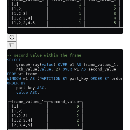
│ [1]            │             
1
 │            
1
 │ [1]
│ [1,2]          │             
1
 │            
2
 │ [1,
│ [1,2,3]        │             
1
 │            
3
 │ [2,
│ [1,2,3,4]      │             
1
 │            
4
 │ [3,
│ [1,2,3,4,5]    │             
1
 │            
5
 │ [4,
└────────────────┴───────────────┴──────────────┴───
-- second value within the frame
SELECT
    groupArray(
value
) 
OVER
 w1 
AS
 frame_values_1,
    nth_value(
value
, 
2
) 
OVER
 w1 
AS
 second_value
FROM
 wf_frame
WINDOW
 w1 
AS
 (
PARTITION
 BY
 part_key 
ORDER BY
 order 
AS
ORDER BY
    part_key 
ASC
,
    value
 ASC
;
┌─frame_values_1─┬─second_value─┐
│ [1]            │            
0
 │
│ [1,2]          │            
2
 │
│ [1,2,3]        │            
2
 │
│ [1,2,3,4]      │            
2
 │
│ [2,3,4,5]      │            
3
 │
└────────────────┴──────────────┘