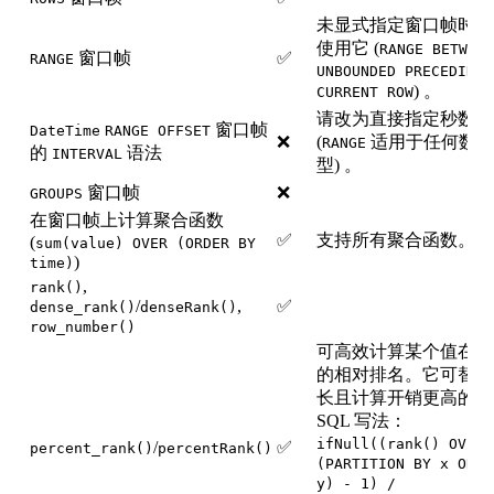
未显式指定窗口帧时，
使用它 (
RANGE BETWEEN
窗口帧
✅
RANGE
UNBOUNDED PRECEDING 
) 。
CURRENT ROW
请改为直接指定秒数
窗口帧
DateTime
RANGE OFFSET
❌
(
适用于任何数值
RANGE
的
语法
INTERVAL
型) 。
窗口帧
❌
GROUPS
在窗口帧上计算聚合函数
✅
支持所有聚合函数。
(
sum(value) OVER (ORDER BY
)
time)
,
rank()
/
,
✅
dense_rank()
denseRank()
row_number()
可高效计算某个值在分
的相对排名。它可替代
长且计算开销更高的手
SQL 写法：
ifNull((rank() OVER
/
✅
percent_rank()
percentRank()
(PARTITION BY x ORDE
y) - 1) /