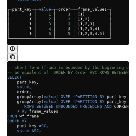
┌─part_key─┬─
value
─┬─order─┬─frame_values─┐
│        
1
 │     
1
 │     
1
 │ [1]          │
│        
1
 │     
2
 │     
2
 │ [1,2]        │
│        
1
 │     
3
 │     
3
 │ [1,2,3]      │
│        
1
 │     
4
 │     
4
 │ [1,2,3,4]    │
│        
1
 │     
5
 │     
5
 │ [1,2,3,4,5]  │
└──────────┴───────┴───────┴──────────────┘
-- short form (frame is bounded by the beginning of a
-- an equalent of `ORDER BY order ASC ROWS BETWEEN UN
SELECT
    part_key,
    value
,
    order,
    groupArray(
value
) 
OVER
 (
PARTITION
 BY
 part_key 
ORD
    groupArray(
value
) 
OVER
 (
PARTITION
 BY
 part_key 
ORD
       ROWS
 BETWEEN
 UNBOUNDED
 PRECEDING
 AND
 CURRENT 
R
    ) 
AS
 frame_values
FROM
 wf_frame
ORDER BY
    part_key 
ASC
,
    value
 ASC
;