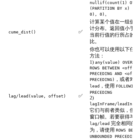
nullif(count(1) OVER
(PARTITION BY x) - 1
。
0), 0)
计算某个值在一组值中
计分布。返回值小于或
✅
cume_dist()
当前行值的行所占的百
比。
你也可以使用以下任一
方法：
1)
any(value) OVER (.
ROWS BETWEEN <offset
PRECEDING AND <offse
，或者对于
PRECEDING)
，使用
lead
FOLLOWING
PRECEDING
✅
lag/lead(value, offset)
2)
lagInFrame/leadInFra
它们与前者类似，但会
窗口帧。若要获得与
完全相同的
lag/lead
为，请使用
ROWS BETW
UNBOUNDED PRECEDING 