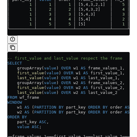
│        
1
 │     
1
 │     
1
 │ [5,4,3,2,1]  │    
5
 │   
│        
1
 │     
2
 │     
2
 │ [5,4,3,2]    │    
4
 │   
│        
1
 │     
3
 │     
3
 │ [5,4,3]      │    
3
 │   
│        
1
 │     
4
 │     
4
 │ [5,4]        │    
2
 │   
│        
1
 │     
5
 │     
5
 │ [5]          │    
1
 │   
└──────────┴───────┴───────┴──────────────┴──────┴───
-- first_value and last_value respect the frame
SELECT
    groupArray(
value
) 
OVER
 w1 
AS
 frame_values_1,
    first_value
(
value
) 
OVER
 w1 
AS
 first_value_1,
    last_value
(
value
) 
OVER
 w1 
AS
 last_value_1,
    groupArray(
value
) 
OVER
 w2 
AS
 frame_values_2,
    first_value
(
value
) 
OVER
 w2 
AS
 first_value_2,
    last_value
(
value
) 
OVER
 w2 
AS
 last_value_2
FROM
 wf_frame
WINDOW
    w1 
AS
 (
PARTITION
 BY
 part_key 
ORDER BY
 order 
ASC
),
    w2 
AS
 (
PARTITION
 BY
 part_key 
ORDER BY
 order 
ASC
 R
ORDER BY
    part_key 
ASC
,
    value
 ASC
;
┌─frame_values_1─┬─first_value_1─┬─last_value_1─┬─fr