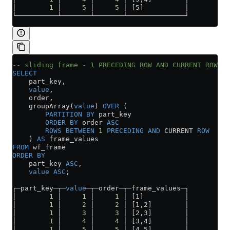
│        
1
 │     
5
 │     
5
 │ [5]          │
└──────────┴───────┴───────┴──────────────┘
-- sliding frame - 1 PRECEDING ROW AND CURRENT ROW
SELECT
    part_key,
    value
,
    order,
    groupArray(
value
) 
OVER
 (
        PARTITION
 BY
 part_key 
        ORDER BY
 order 
ASC
        ROWS
 BETWEEN
 1
 PRECEDING
 AND
 CURRENT 
ROW
    ) 
AS
 frame_values
FROM
 wf_frame
ORDER BY
    part_key 
ASC
,
    value
 ASC
;
┌─part_key─┬─
value
─┬─order─┬─frame_values─┐
│        
1
 │     
1
 │     
1
 │ [1]          │
│        
1
 │     
2
 │     
2
 │ [1,2]        │
│        
1
 │     
3
 │     
3
 │ [2,3]        │
│        
1
 │     
4
 │     
4
 │ [3,4]        │
│        
1
 │     
5
 │     
5
 │ [4,5]        │