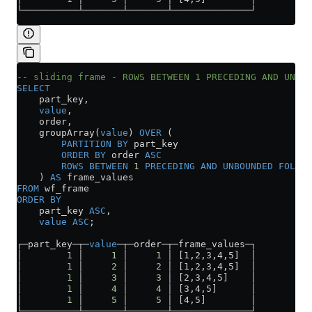
└──────────┴───────┴───────┴──────────────┘
-- sliding frame - ROWS BETWEEN 1 PRECEDING AND UNBOU
SELECT
    part_key,
    value
,
    order,
    groupArray(
value
) 
OVER
 (
        PARTITION
 BY
 part_key 
        ORDER BY
 order 
ASC
        ROWS
 BETWEEN
 1
 PRECEDING
 AND
 UNBOUNDED
 FOLLOW
    ) 
AS
 frame_values
FROM
 wf_frame
ORDER BY
    part_key 
ASC
,
    value
 ASC
;
┌─part_key─┬─
value
─┬─order─┬─frame_values─┐
│        
1
 │     
1
 │     
1
 │ [1,2,3,4,5]  │
│        
1
 │     
2
 │     
2
 │ [1,2,3,4,5]  │
│        
1
 │     
3
 │     
3
 │ [2,3,4,5]    │
│        
1
 │     
4
 │     
4
 │ [3,4,5]      │
│        
1
 │     
5
 │     
5
 │ [4,5]        │
└──────────┴───────┴───────┴──────────────┘