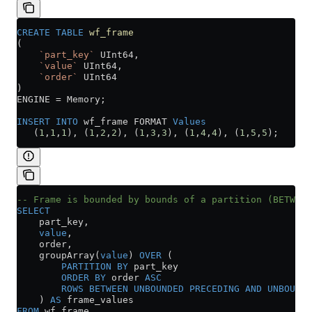
CREATE
 TABLE
 wf_frame
(
    `part_key`
 UInt64,
    `value`
 UInt64,
    `order`
 UInt64
)
ENGINE 
=
 Memory;
INSERT INTO
 wf_frame FORMAT 
Values
   (
1
,
1
,
1
), (
1
,
2
,
2
), (
1
,
3
,
3
), (
1
,
4
,
4
), (
1
,
5
,
5
);
-- Frame is bounded by bounds of a partition (BETWEEN
SELECT
    part_key,
    value
,
    order,
    groupArray(
value
) 
OVER
 (
        PARTITION
 BY
 part_key 
        ORDER BY
 order 
ASC
        ROWS
 BETWEEN
 UNBOUNDED
 PRECEDING
 AND
 UNBOUNDE
    ) 
AS
 frame_values
FROM
 wf_frame