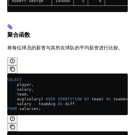
│ Robert George   │ 195000 │   5 │    4 │         3 │
└─────────────────┴────────┴─────┴──────┴───────────┘
聚合函数
将每位球员的薪资与其所在球队的平均薪资进行比较。
SELECT
    player,
    salary,
    team,
    avg
(salary) 
OVER
 (
PARTITION
 BY
 team) 
AS
 teamAvg,
    salary 
-
 teamAvg 
AS
 diff
FROM
 salaries;