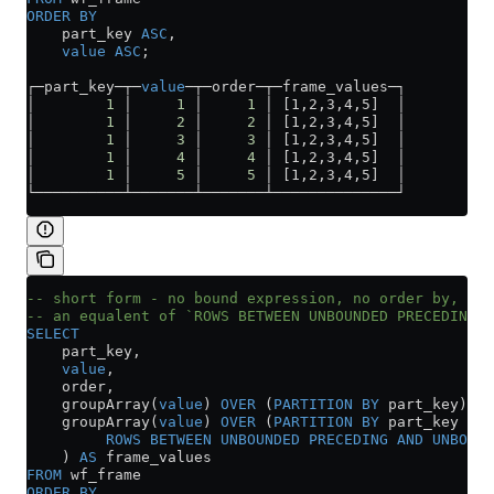
ORDER BY
    part_key 
ASC
,
    value
 ASC
;
┌─part_key─┬─
value
─┬─order─┬─frame_values─┐
│        
1
 │     
1
 │     
1
 │ [1,2,3,4,5]  │
│        
1
 │     
2
 │     
2
 │ [1,2,3,4,5]  │
│        
1
 │     
3
 │     
3
 │ [1,2,3,4,5]  │
│        
1
 │     
4
 │     
4
 │ [1,2,3,4,5]  │
│        
1
 │     
5
 │     
5
 │ [1,2,3,4,5]  │
└──────────┴───────┴───────┴──────────────┘
-- short form - no bound expression, no order by,
-- an equalent of `ROWS BETWEEN UNBOUNDED PRECEDING 
SELECT
    part_key,
    value
,
    order,
    groupArray(
value
) 
OVER
 (
PARTITION
 BY
 part_key) 
AS
    groupArray(
value
) 
OVER
 (
PARTITION
 BY
 part_key
         ROWS
 BETWEEN
 UNBOUNDED
 PRECEDING
 AND
 UNBOUND
    ) 
AS
 frame_values
FROM
 wf_frame
ORDER BY