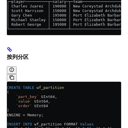
┌─player──────────┬─salary─┬─team────────────────────
│ Charles Juarez  │ 190000 │ New Coreystad Archdukes 
│ Scott Harrison  │ 150000 │ New Coreystad Archdukes 
│ Gary Chen       │ 195000 │ Port Elizabeth Barbarian
│ Michael Stanley │ 150000 │ Port Elizabeth Barbarian
│ Robert George   │ 195000 │ Port Elizabeth Barbarian
└─────────────────┴────────┴─────────────────────────
按列分区
CREATE
 TABLE
 wf_partition
(
    `part_key`
 UInt64,
    `value`
 UInt64,
    `order`
 UInt64    
)
ENGINE 
=
 Memory;
INSERT INTO
 wf_partition FORMAT 
Values