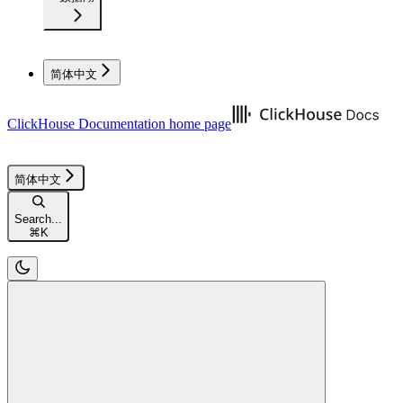
简体中文
ClickHouse Documentation
home page
简体中文
Search...
⌘
K