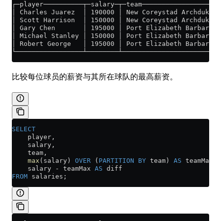
┌─player──────────┬─salary─┬─team────────────────────
│ Charles Juarez  │ 190000 │ New Coreystad Archdukes 
│ Scott Harrison  │ 150000 │ New Coreystad Archdukes 
│ Gary Chen       │ 195000 │ Port Elizabeth Barbarian
│ Michael Stanley │ 150000 │ Port Elizabeth Barbarian
│ Robert George   │ 195000 │ Port Elizabeth Barbarian
└─────────────────┴────────┴─────────────────────────
比较每位球员的薪资与其所在球队的最高薪资。
SELECT
    player,
    salary,
    team,
    max
(salary) 
OVER
 (
PARTITION
 BY
 team) 
AS
 teamMax,
    salary 
-
 teamMax 
AS
 diff
FROM
 salaries;