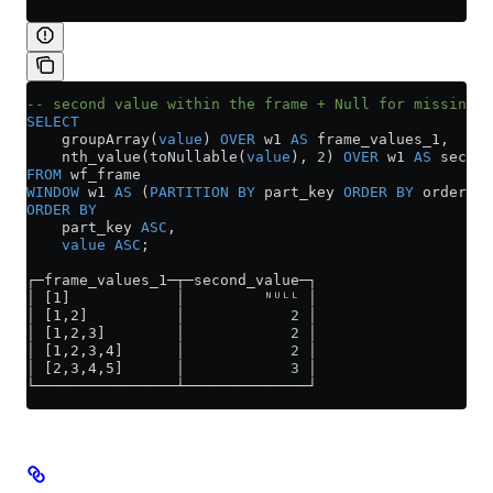
-- second value within the frame + Null for missing v
SELECT
    groupArray(
value
) 
OVER
 w1 
AS
 frame_values_1,
    nth_value(toNullable(
value
), 
2
) 
OVER
 w1 
AS
 second
FROM
 wf_frame
WINDOW
 w1 
AS
 (
PARTITION
 BY
 part_key 
ORDER BY
 order 
AS
ORDER BY
    part_key 
ASC
,
    value
 ASC
;
┌─frame_values_1─┬─second_value─┐
│ [1]            │         ᴺᵁᴸᴸ │
│ [1,2]          │            
2
 │
│ [1,2,3]        │            
2
 │
│ [1,2,3,4]      │            
2
 │
│ [2,3,4,5]      │            
3
 │
└────────────────┴──────────────┘