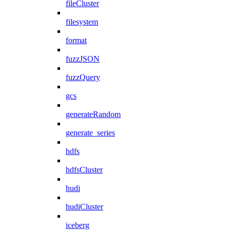
fileCluster
filesystem
format
fuzzJSON
fuzzQuery
gcs
generateRandom
generate_series
hdfs
hdfsCluster
hudi
hudiCluster
iceberg