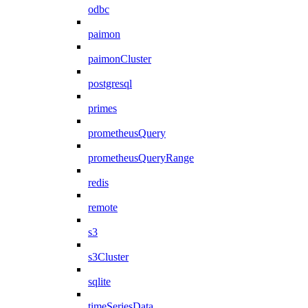
odbc
paimon
paimonCluster
postgresql
primes
prometheusQuery
prometheusQueryRange
redis
remote
s3
s3Cluster
sqlite
timeSeriesData