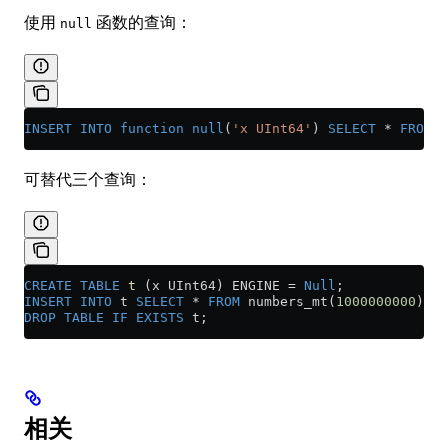
使用
函数的查询：
null
INSERT INTO
 function
 null
(
'x UInt64'
) 
SELECT
 *
 FROM
 n
可替代三个查询：
CREATE
 TABLE
 t
 (x UInt64) ENGINE 
=
 Null
;
INSERT INTO
 t 
SELECT
 *
 FROM
 numbers_mt(
1000000000
);
DROP
 TABLE
 IF
 EXISTS
 t;
相关