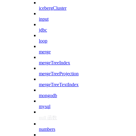
icebergCluster
input
jdbc
loop
merge
mergeTreeIndex
mergeTreeProjection
mergeTreeTextIndex
mongodb
mysql
null 函数
numbers