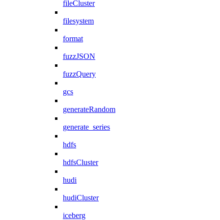
fileCluster
filesystem
format
fuzzJSON
fuzzQuery
gcs
generateRandom
generate_series
hdfs
hdfsCluster
hudi
hudiCluster
iceberg