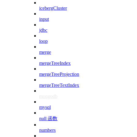
icebergCluster
input
jdbc
loop
merge
mergeTreeIndex
mergeTreeProjection
mergeTreeTextIndex
mongodb
mysql
null 函数
numbers