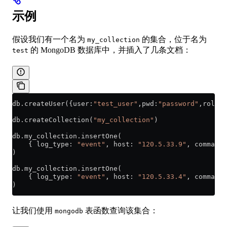
示例
假设我们有一个名为
的集合，位于名为
my_collection
的 MongoDB 数据库中，并插入了几条文档：
test
db
.
createUser
({user:
"test_user"
,pwd:
"password"
,roles:
db
.
createCollection
(
"my_collection"
)
db
.
my_collection
.insertOne(
    { log_type: 
"event"
, host: 
"120.5.33.9"
, command:
)
db
.
my_collection
.insertOne(
    { log_type: 
"event"
, host: 
"120.5.33.4"
, command:
)
让我们使用
表函数查询该集合：
mongodb