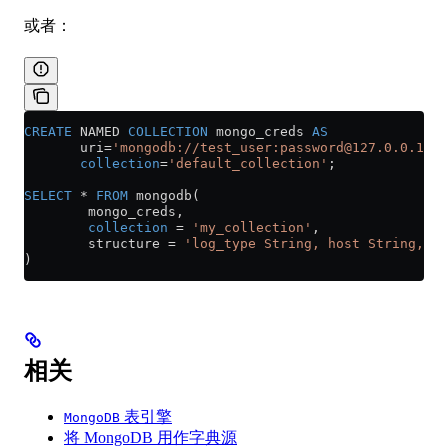
或者：
CREATE
 NAMED 
COLLECTION
 mongo_creds 
AS
       uri
=
'mongodb://test_user:password@127.0.0.1:27
       collection
=
'default_collection'
;
SELECT
 *
 FROM
 mongodb(
        mongo_creds,
        collection
 =
 'my_collection'
,
        structure 
=
 'log_type String, host String, co
)
相关
表引擎
MongoDB
将 MongoDB 用作字典源