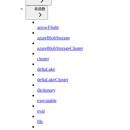
表函数
arrowFlight
azureBlobStorage
azureBlobStorageCluster
cluster
deltaLake
deltaLakeCluster
dictionary
executable
eval
file