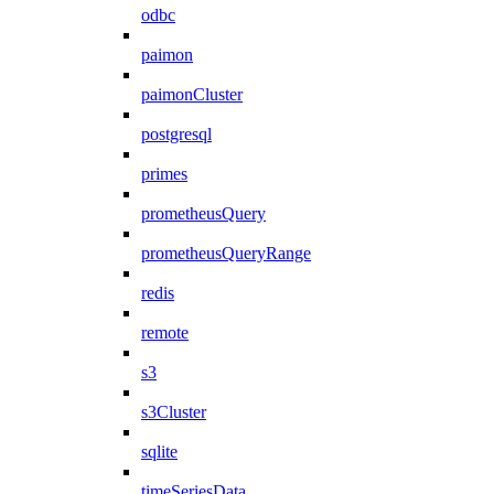
odbc
paimon
paimonCluster
postgresql
primes
prometheusQuery
prometheusQueryRange
redis
remote
s3
s3Cluster
sqlite
timeSeriesData