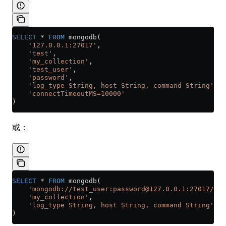
SELECT
 *
 FROM
 mongodb(
    '127.0.0.1:27017'
,
    'test'
,
    'my_collection'
,
    'test_user'
,
    'password'
,
    'log_type String, host String, command String'
,
    'connectTimeoutMS=10000'
)
或：
SELECT
 *
 FROM
 mongodb(
    'mongodb://test_user:password@127.0.0.1:27017/tes
    'my_collection'
,
    'log_type String, host String, command String'
)