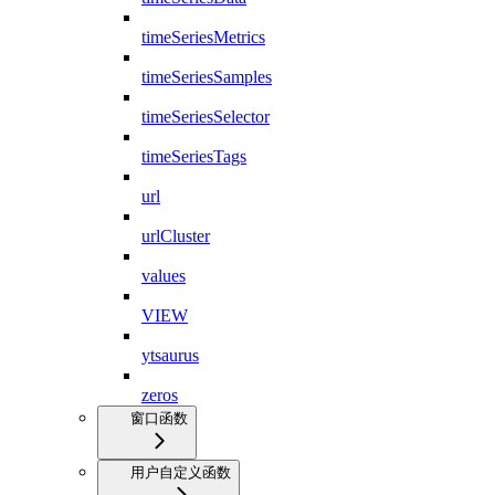
timeSeriesMetrics
timeSeriesSamples
timeSeriesSelector
timeSeriesTags
url
urlCluster
values
VIEW
ytsaurus
zeros
窗口函数
用户自定义函数