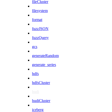
fileCluster
filesystem
format
fuzzJSON
fuzzQuery
gcs
generateRandom
generate_series
hdfs
hdfsCluster
hudi
hudiCluster
iceberg