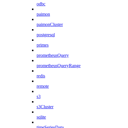
odbc
paimon
paimonCluster
postgresql
primes
prometheusQuery
prometheusQueryRange
redis
remote
s3
s3Cluster
sqlite
timeSeriesData