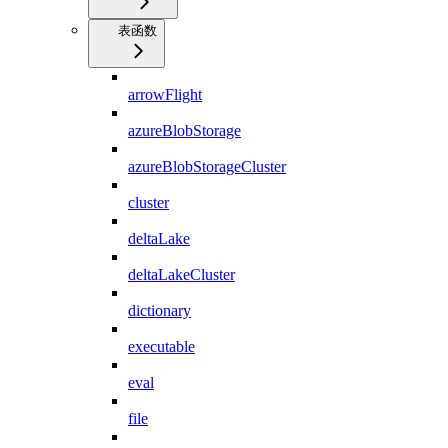
表函数
arrowFlight
azureBlobStorage
azureBlobStorageCluster
cluster
deltaLake
deltaLakeCluster
dictionary
executable
eval
file