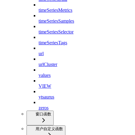
timeSeriesMetrics
timeSeriesSamples
timeSeriesSelector
timeSeriesTags
url
urlCluster
values
VIEW
ytsaurus
zeros
窗口函数
用户自定义函数