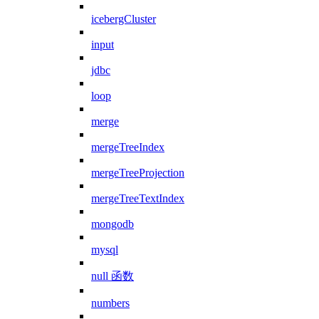
icebergCluster
input
jdbc
loop
merge
mergeTreeIndex
mergeTreeProjection
mergeTreeTextIndex
mongodb
mysql
null 函数
numbers