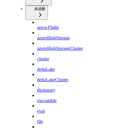
表函数
arrowFlight
azureBlobStorage
azureBlobStorageCluster
cluster
deltaLake
deltaLakeCluster
dictionary
executable
eval
file