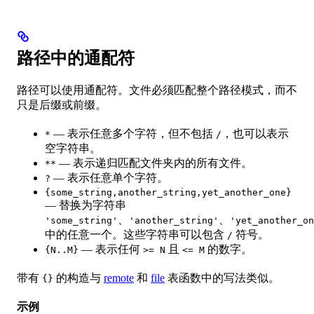
路径中的通配符
路径可以使用通配符。文件必须匹配整个路径模式，而不
只是后缀或前缀。
— 表示任意多个字符，但不包括
，也可以表示
*
/
空字符串。
— 表示递归匹配文件夹内的所有文件。
**
— 表示任意单个字符。
?
{some_string,another_string,yet_another_one}
— 替换为字符串
、
、
'some_string'
'another_string'
'yet_another_on
中的任意一个。这些字符串可以包含
符号。
/
— 表示任何
且
的数字。
{N..M}
>= N
<= M
带有
的构造与
remote
和
file
表函数中的写法类似。
{}
示例