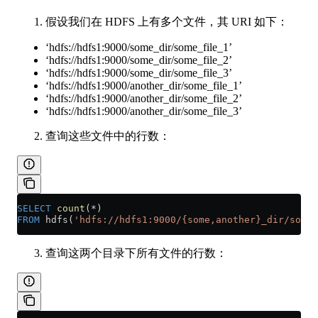
假设我们在 HDFS 上有多个文件，其 URI 如下：
‘hdfs://hdfs1:9000/some_dir/some_file_1’
‘hdfs://hdfs1:9000/some_dir/some_file_2’
‘hdfs://hdfs1:9000/some_dir/some_file_3’
‘hdfs://hdfs1:9000/another_dir/some_file_1’
‘hdfs://hdfs1:9000/another_dir/some_file_2’
‘hdfs://hdfs1:9000/another_dir/some_file_3’
查询这些文件中的行数：
SELECT
 count
(
*
)
FROM
 hdfs(
'hdfs://hdfs1:9000/{some,another}_dir/some_
查询这两个目录下所有文件的行数：