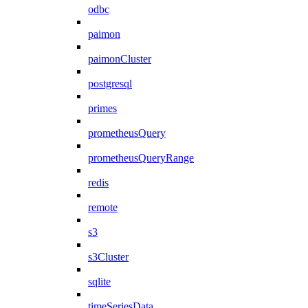
odbc
paimon
paimonCluster
postgresql
primes
prometheusQuery
prometheusQueryRange
redis
remote
s3
s3Cluster
sqlite
timeSeriesData