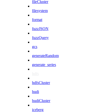
fileCluster
filesystem
format
fuzzJSON
fuzzQuery
gcs
generateRandom
generate_series
hdfs
hdfsCluster
hudi
hudiCluster
iceberg