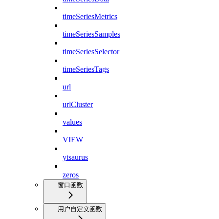
timeSeriesMetrics
timeSeriesSamples
timeSeriesSelector
timeSeriesTags
url
urlCluster
values
VIEW
ytsaurus
zeros
窗口函数
用户自定义函数