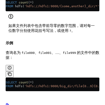
SELECT
 count
(
*
)
FROM
 hdfs(
'hdfs://hdfs1:9000/{some,another}_dir/*'
, 
'
如果文件列表中包含带前导零的数字范围，请对每一
位数字分别使用花括号写法，或使用
。
?
示例
查询名为
、
、…、
的文件中的数
file000
file001
file999
据：
SELECT
 count
(
*
)
FROM
 hdfs(
'hdfs://hdfs1:9000/big_dir/file{0..9}{0..9}