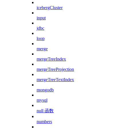
icebergCluster
input
jdbc
loop
merge
mergeTreeIndex
mergeTreeProjection
mergeTreeTextIndex
mongodb
mysql
null 函数
numbers