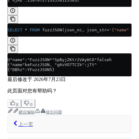
{"XjKE":15076727133550123563}
SELECT
 *
 FROM
 fuzzJSON(json_nc, json_str
=
'{"name" : "
U"name":"FuzzJSON*"SpByjZKtr2VAyHCO"falseh
{"name"keFuzzJSON, "g6vVO7TCIk":jTt^
{"DBhz":YFuzzJSON5}
最后修改于
2026年7月23日
此页面对您有帮助吗？
是
否
建议编辑
提出问题
上一页