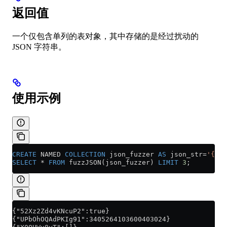
返回值
一个仅包含单列的表对象，其中存储的是经过扰动的
JSON 字符串。
使用示例
CREATE
 NAMED 
COLLECTION
 json_fuzzer 
AS
 json_str
=
'{}'
;
SELECT
 *
 FROM
 fuzzJSON(json_fuzzer) 
LIMIT
 3
;
{"52Xz2Zd4vKNcuP2":true}
{"UPbOhOQAdPKIg91":3405264103600403024}