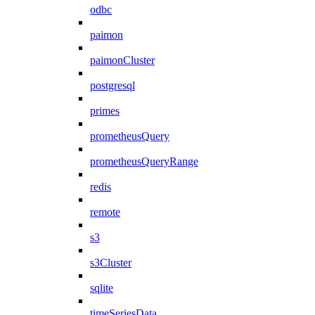
odbc
paimon
paimonCluster
postgresql
primes
prometheusQuery
prometheusQueryRange
redis
remote
s3
s3Cluster
sqlite
timeSeriesData