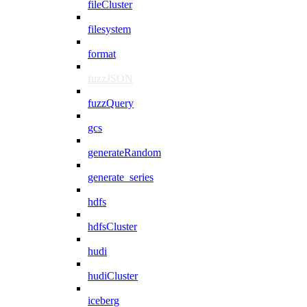
fileCluster
filesystem
format
fuzzJSON
fuzzQuery
gcs
generateRandom
generate_series
hdfs
hdfsCluster
hudi
hudiCluster
iceberg