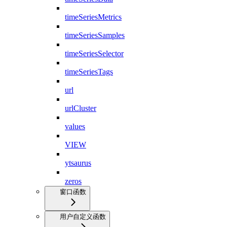
timeSeriesMetrics
timeSeriesSamples
timeSeriesSelector
timeSeriesTags
url
urlCluster
values
VIEW
ytsaurus
zeros
窗口函数
用户自定义函数