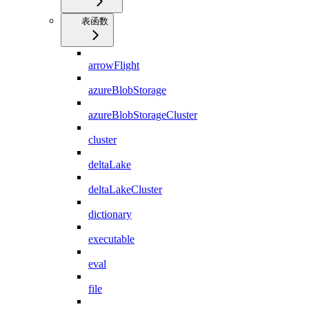
表函数
arrowFlight
azureBlobStorage
azureBlobStorageCluster
cluster
deltaLake
deltaLakeCluster
dictionary
executable
eval
file