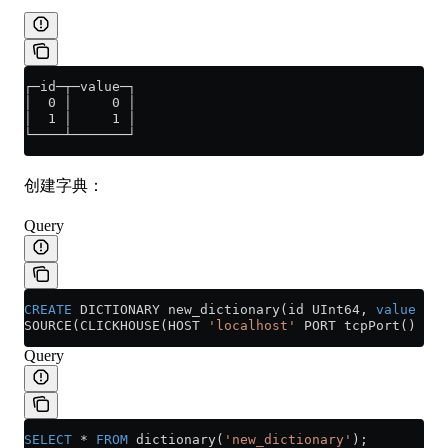
┌─id─┬─value─┐
│  0 │     0 │
│  1 │     1 │
└────┴───────┘
创建字典：
Query
CREATE
 DICTIONARY new_dictionary(id UInt64, 
value
 UIn
SOURCE(CLICKHOUSE(HOST 
'localhost'
 PORT tcpPort() USE
Query
SELECT
 *
 FROM
 dictionary(
'new_dictionary'
);