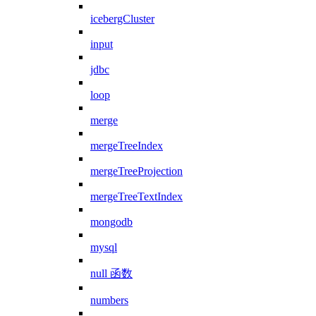
icebergCluster
input
jdbc
loop
merge
mergeTreeIndex
mergeTreeProjection
mergeTreeTextIndex
mongodb
mysql
null 函数
numbers