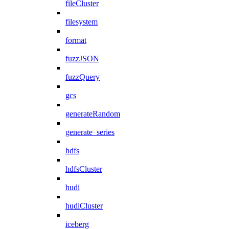
fileCluster
filesystem
format
fuzzJSON
fuzzQuery
gcs
generateRandom
generate_series
hdfs
hdfsCluster
hudi
hudiCluster
iceberg