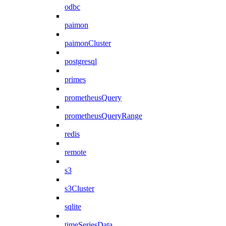
odbc
paimon
paimonCluster
postgresql
primes
prometheusQuery
prometheusQueryRange
redis
remote
s3
s3Cluster
sqlite
timeSeriesData