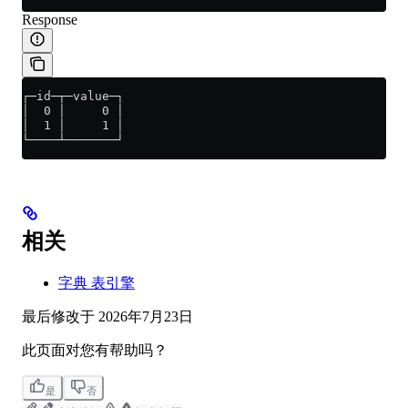
Response
┌─id─┬─value─┐
│  0 │     0 │
│  1 │     1 │
└────┴───────┘
相关
字典 表引擎
最后修改于
2026年7月23日
此页面对您有帮助吗？
是
否