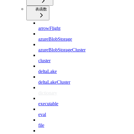
表函数
arrowFlight
azureBlobStorage
azureBlobStorageCluster
cluster
deltaLake
deltaLakeCluster
dictionary
executable
eval
file