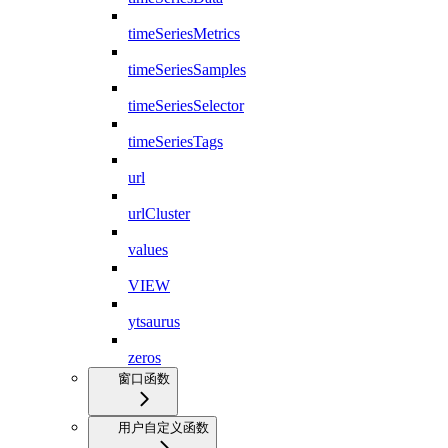
timeSeriesMetrics
timeSeriesSamples
timeSeriesSelector
timeSeriesTags
url
urlCluster
values
VIEW
ytsaurus
zeros
窗口函数
用户自定义函数