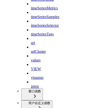
timeSeriesMetrics
timeSeriesSamples
timeSeriesSelector
timeSeriesTags
url
urlCluster
values
VIEW
ytsaurus
zeros
窗口函数
用户自定义函数