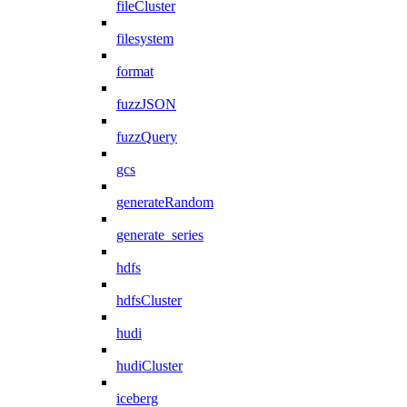
fileCluster
filesystem
format
fuzzJSON
fuzzQuery
gcs
generateRandom
generate_series
hdfs
hdfsCluster
hudi
hudiCluster
iceberg