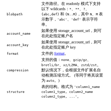
文件路径。在 readonly 模式下支持
以下 wildcards：
、
、
、
*
**
?
和
，其中
、
表
blobpath
{abc,def}
{N..M}
N
M
示数字，
、
表示字符
'abc'
'def'
串。
如果使用 storage_account_url，则可
account_name
在此处指定账户名
如果使用 storage_account_url，则可
account_key
在此处指定账户 key
文件的
format
。
format
支持的值：
、
、
none
gzip/gz
、
、
。
brotli/br
xz/LZMA
zstd/zst
默认情况下，会根据文件扩展名自
compression
动检测压缩方式。 (等同于将其设置
为
。)
auto
表的结构。格式为
'column1_name
structure
column1_type, column2_name
。
column2_type, ...'