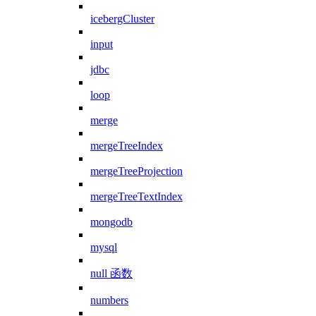
icebergCluster
input
jdbc
loop
merge
mergeTreeIndex
mergeTreeProjection
mergeTreeTextIndex
mongodb
mysql
null 函数
numbers