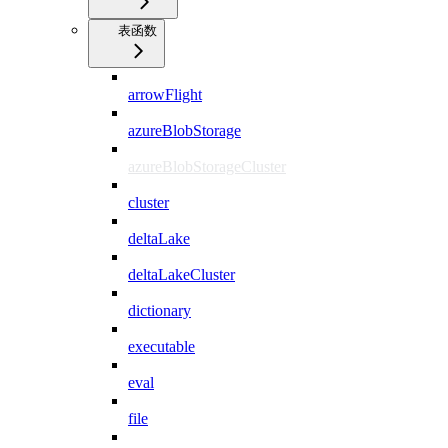
表函数
arrowFlight
azureBlobStorage
azureBlobStorageCluster
cluster
deltaLake
deltaLakeCluster
dictionary
executable
eval
file