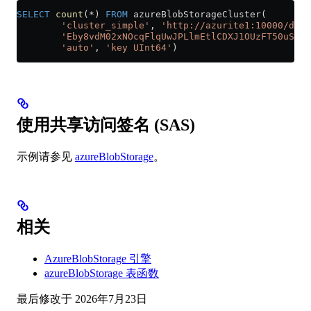
SELECT
 count
(
*
) 
FROM
 azureBlobStorageCluster(
        'cluster_simple'
, 
'http://azurite1:10000/devs
        'Eby8vdM02xNOcqFlqUwJPLlmEtlCDXJ1OUzFT50uSRZ6
        'auto'
, 
'key UInt64'
)
使用共享访问签名 (SAS)
示例请参见
azureBlobStorage
。
相关
AzureBlobStorage 引擎
azureBlobStorage 表函数
最后修改于
2026年7月23日