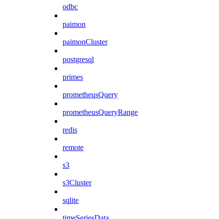
odbc
paimon
paimonCluster
postgresql
primes
prometheusQuery
prometheusQueryRange
redis
remote
s3
s3Cluster
sqlite
timeSeriesData