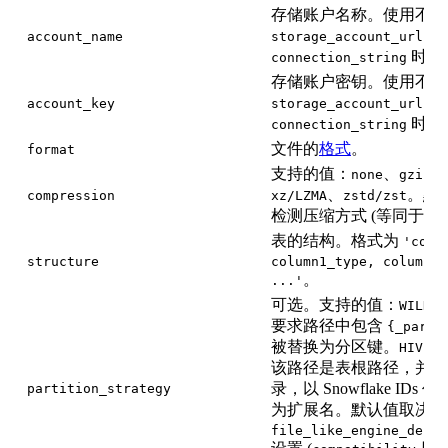
存储账户名称。使用不带 S
时
account_name
storage_account_url
时
不
connection_string
存储账户密钥。使用不带 S
时
account_key
storage_account_url
时
不
connection_string
文件的
格式
。
format
支持的值：
、
none
gzip/g
、
。默
compression
xz/LZMA
zstd/zst
检测压缩方式 (等同于设
表的结构。格式为
'colu
structure
column1_type, column2_
。
...'
可选。支持的值：
WILDCA
要求路径中包含
{_parti
被替换为分区键。
不
HIVE
该路径是表根路径，并生成
录，以 Snowflake I
partition_strategy
为扩展名。默认值取决于
file_like_engine_defau