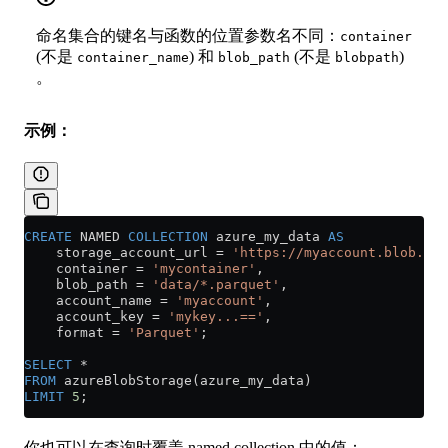
命名集合的键名与函数的位置参数名不同：
container
(不是
) 和
(不是
)
container_name
blob_path
blobpath
。
示例：
CREATE
 NAMED 
COLLECTION
 azure_my_data 
AS
    storage_account_url 
=
 'https://myaccount.blob.cor
    container 
=
 'mycontainer'
,
    blob_path 
=
 'data/*.parquet'
,
    account_name 
=
 'myaccount'
,
    account_key 
=
 'mykey...=='
,
    format 
=
 'Parquet'
;
SELECT
 *
FROM
 azureBlobStorage(azure_my_data)
LIMIT
 5
;
你也可以在查询时覆盖 named collection 中的值：