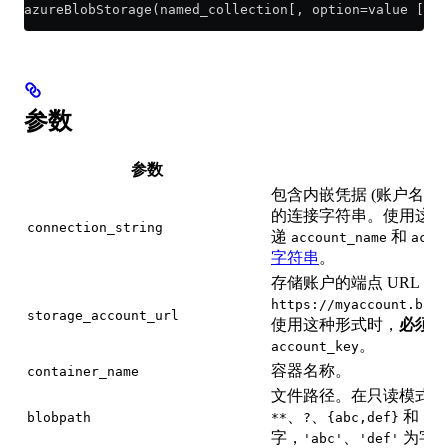
azureBlobStorage(named_collection[, option=value [,..
参数
参数
说
包含内嵌凭据 (账户名 + 账户
的连接字符串。使用这种
connection_string
递
和
account_name
acco
字符串
。
存储账户的端点 URL，
https://myaccount.blob
storage_account_url
使用这种形式时，
必须
同
。
account_key
容器名称。
container_name
文件路径。在只读模式下
、
、
和
blobpath
**
?
{abc,def}
{N.
字，
、
为字
'abc'
'def'