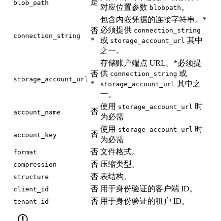
是
blob_path
对应位置参数
。
blobpath
包含内嵌凭据的连接字符串。*
必须提供
否
connection_string
connection_string
*
或
其中
storage_account_url
之一。
存储账户端点 URL。*必须提
供
或
否
connection_string
storage_account_url
*
其中之
storage_account_url
一。
使用
时
storage_account_url
否
account_name
为必需
使用
时
storage_account_url
否
account_key
为必需
否
文件格式。
format
否
压缩类型。
compression
否
表结构。
structure
否
用于身份验证的客户端 ID。
client_id
否
用于身份验证的租户 ID。
tenant_id