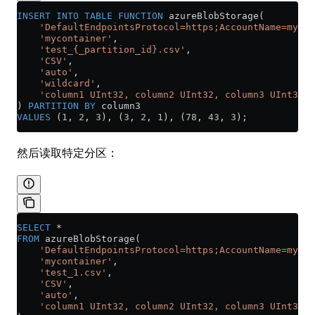
INSERT INTO
 TABLE
 FUNCTION
 azureBlobStorage(
    'DefaultEndpointsProtocol=https;AccountName=myacc
    'mycontainer'
,
    'test_{_partition_id}.csv'
,
    'CSV'
,
    'auto'
,
    'wildcard'
,
    'column1 UInt32, column2 UInt32, column3 UInt32'
) 
PARTITION
 BY
 column3
VALUES
 (
1
, 
2
, 
3
), (
3
, 
2
, 
1
), (
78
, 
43
, 
3
);
然后读取特定分区：
SELECT
 *
FROM
 azureBlobStorage(
    'DefaultEndpointsProtocol=https;AccountName=myacc
    'mycontainer'
,
    'test_1.csv'
,
    'CSV'
,
    'auto'
,
    'column1 UInt32, column2 UInt32, column3 UInt32'