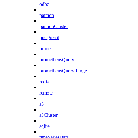
odbc
paimon
paimonCluster
postgresql
primes
prometheusQuery
prometheusQueryRange
redis
remote
s3
s3Cluster
sqlite
timeSeriesData