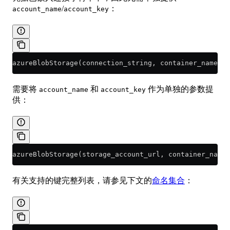
/
：
account_name
account_key
azureBlobStorage(connection_string, container_name, b
需要将
和
作为单独的参数提
account_name
account_key
供：
azureBlobStorage(storage_account_url, container_name,
有关支持的键完整列表，请参见下文的
命名集合
：