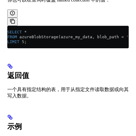
SELECT
 *
FROM
 azureBlobStorage(azure_my_data, blob_path 
=
 'oth
LIMIT
 5
;
返回值
一个具有指定结构的表，用于从指定文件读取数据或向其
写入数据。
示例