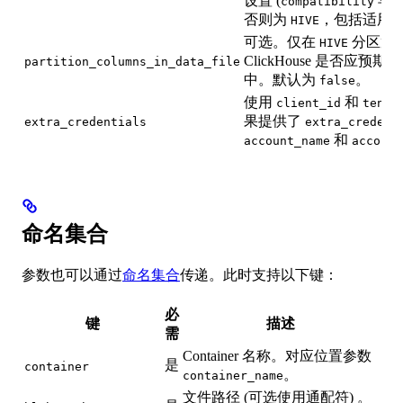
设置 (
早
compatibility
否则为
，包括适用当
HIVE
可选。仅在
分区策
HIVE
ClickHouse 是否应
partition_columns_in_data_file
中。默认为
。
false
使用
和
client_id
tenan
果提供了
extra_credentials
extra_credent
和
account_name
account
命名集合
参数也可以通过
命名集合
传递。此时支持以下键：
必
键
描述
需
Container 名称。对应位置参数
是
container
。
container_name
文件路径 (可选使用通配符) 。