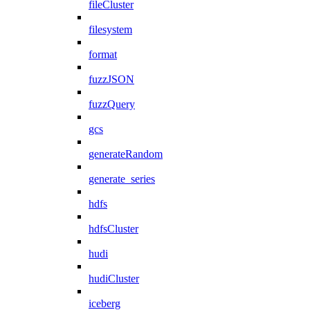
fileCluster
filesystem
format
fuzzJSON
fuzzQuery
gcs
generateRandom
generate_series
hdfs
hdfsCluster
hudi
hudiCluster
iceberg