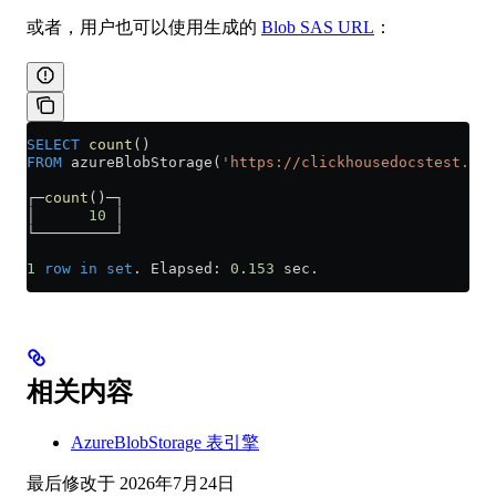
或者，用户也可以使用生成的
Blob SAS URL
：
SELECT
 count
()
FROM
 azureBlobStorage(
'https://clickhousedocstest.bl
┌─
count
()─┐
│      
10
 │
└─────────┘
1
 row
 in
 set
. Elapsed: 
0
.
153
 sec.
相关内容
AzureBlobStorage 表引擎
最后修改于
2026年7月24日