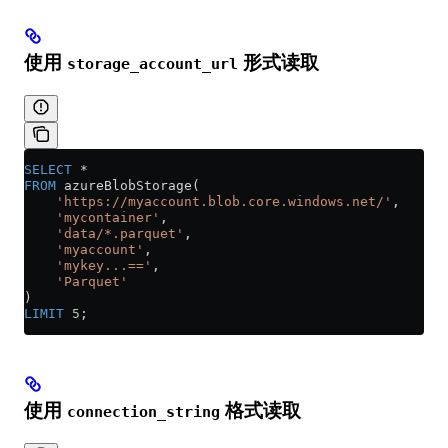
使用
形式读取
storage_account_url
SELECT
 *
FROM
 azureBlobStorage(
    'https://myaccount.blob.core.windows.net/'
,
    'mycontainer'
,
    'data/*.parquet'
,
    'myaccount'
,
    'mykey...=='
,
    'Parquet'
)
LIMIT
 5
;
使用
格式读取
connection_string