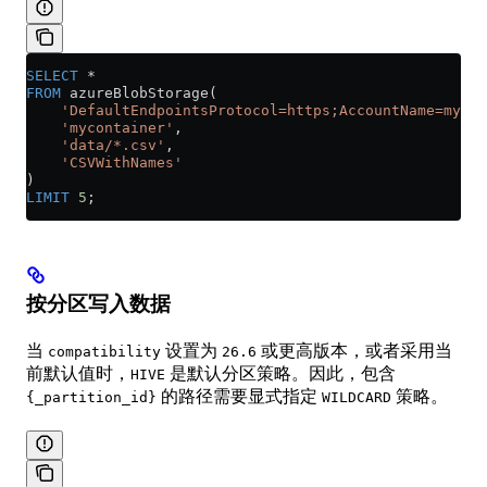
SELECT
 *
FROM
 azureBlobStorage(
    'DefaultEndpointsProtocol=https;AccountName=myacc
    'mycontainer'
,
    'data/*.csv'
,
    'CSVWithNames'
)
LIMIT
 5
;
按分区写入数据
当
设置为
或更高版本，或者采用当
compatibility
26.6
前默认值时，
是默认分区策略。因此，包含
HIVE
的路径需要显式指定
策略。
{_partition_id}
WILDCARD