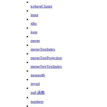
icebergCluster
input
jdbc
loop
merge
mergeTreeIndex
mergeTreeProjection
mergeTreeTextIndex
mongodb
mysql
null 函数
numbers