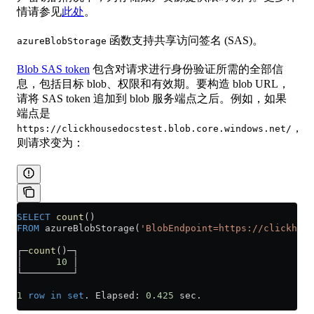
情请参见
此处
。
函数支持共享访问签名 (SAS)。
azureBlobStorage
Blob SAS token
包含对请求进行身份验证所需的全部信
息，包括目标 blob、权限和有效期。要构造 blob URL，
请将 SAS token 追加到 blob 服务端点之后。例如，如果
端点是
，
https://clickhousedocstest.blob.core.windows.net/
则请求变为：
SELECT
 count
()
FROM
 azureBlobStorage(
'BlobEndpoint=https://clickhous
┌─
count
()─┐
│      
10
 │
└─────────┘
1
 row
 in
 set
. Elapsed: 
0
.
425
 sec.