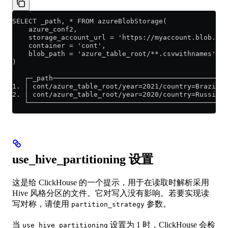
SELECT _path, * FROM azureBlobStorage(
    azure_conf2,
    storage_account_url = 'https://myaccount.blob.cor
    container = 'cont',
    blob_path = 'azure_table_root/**.csvwithnames'
)
   ┌─_path───────────────────────────────────────────
1. │ cont/azure_table_root/year=2021/country=Brazil/7
2. │ cont/azure_table_root/year=2020/country=Russia/7
   └─────────────────────────────────────────────────
use_hive_partitioning 设置
这是给 ClickHouse 的一个提示，用于在读取时解析采用
Hive 风格分区的文件。它对写入没有影响。若要实现读
写对称，请使用
参数。
partition_strategy
当
设置为 1 时，ClickHouse 会检
use_hive_partitioning