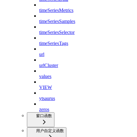
timeSeriesMetrics
timeSeriesSamples
timeSeriesSelector
timeSeriesTags
url
urlCluster
values
VIEW
ytsaurus
zeros
窗口函数
用户自定义函数