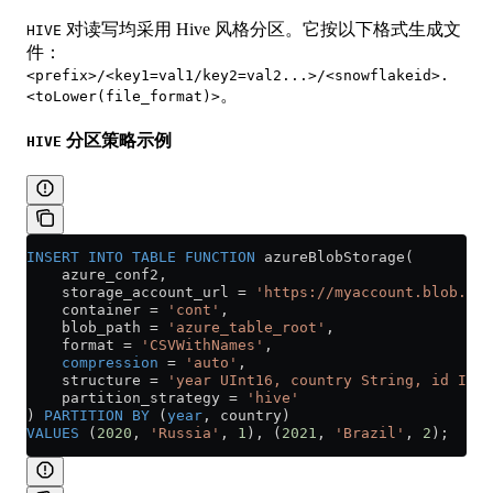
对读写均采用 Hive 风格分区。它按以下格式生成文
HIVE
件：
<prefix>/<key1=val1/key2=val2...>/<snowflakeid>.
。
<toLower(file_format)>
分区策略示例
HIVE
INSERT INTO
 TABLE
 FUNCTION
 azureBlobStorage(
    azure_conf2,
    storage_account_url 
=
 'https://myaccount.blob.cor
    container 
=
 'cont'
,
    blob_path 
=
 'azure_table_root'
,
    format 
=
 'CSVWithNames'
,
    compression
 =
 'auto'
,
    structure 
=
 'year UInt16, country String, id Int3
    partition_strategy 
=
 'hive'
) 
PARTITION
 BY
 (
year
, country)
VALUES
 (
2020
, 
'Russia'
, 
1
), (
2021
, 
'Brazil'
, 
2
);