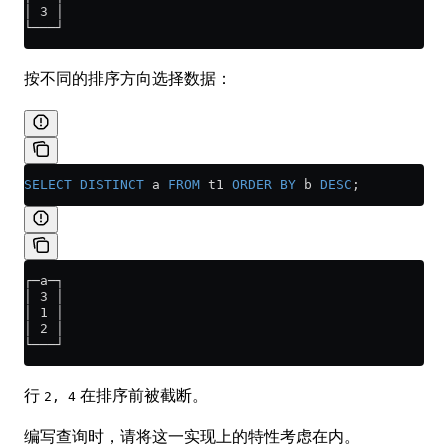
│ 3 │
└───┘
按不同的排序方向选择数据：
SELECT DISTINCT
 a 
FROM
 t1 
ORDER BY
 b 
DESC
;
┌─a─┐
│ 3 │
│ 1 │
│ 2 │
└───┘
行
在排序前被截断。
2, 4
编写查询时，请将这一实现上的特性考虑在内。