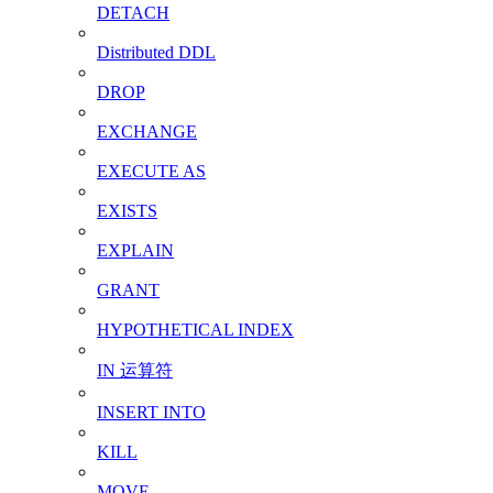
DETACH
Distributed DDL
DROP
EXCHANGE
EXECUTE AS
EXISTS
EXPLAIN
GRANT
HYPOTHETICAL INDEX
IN 运算符
INSERT INTO
KILL
MOVE