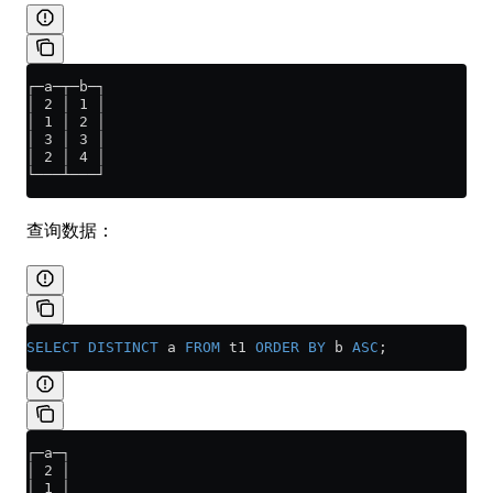
┌─a─┬─b─┐
│ 2 │ 1 │
│ 1 │ 2 │
│ 3 │ 3 │
│ 2 │ 4 │
└───┴───┘
查询数据：
SELECT DISTINCT
 a 
FROM
 t1 
ORDER BY
 b 
ASC
;
┌─a─┐
│ 2 │
│ 1 │