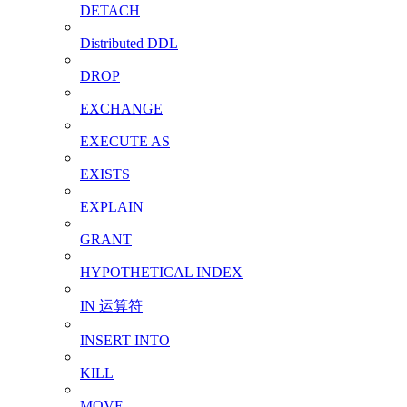
DETACH
Distributed DDL
DROP
EXCHANGE
EXECUTE AS
EXISTS
EXPLAIN
GRANT
HYPOTHETICAL INDEX
IN 运算符
INSERT INTO
KILL
MOVE