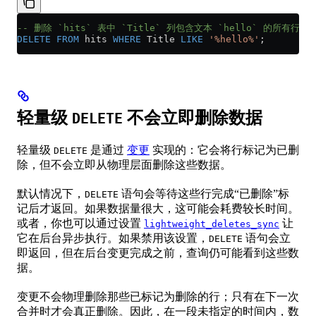
-- 删除 `hits` 表中 `Title` 列包含文本 `hello` 的所有行
DELETE
 FROM
 hits 
WHERE
 Title 
LIKE
 '%hello%'
;
轻量级
不会立即删除数据
DELETE
轻量级
是通过
变更
实现的：它会将行标记为已删
DELETE
除，但不会立即从物理层面删除这些数据。
默认情况下，
语句会等待这些行完成“已删除”标
DELETE
记后才返回。如果数据量很大，这可能会耗费较长时间。
或者，你也可以通过设置
让
lightweight_deletes_sync
它在后台异步执行。如果禁用该设置，
语句会立
DELETE
即返回，但在后台变更完成之前，查询仍可能看到这些数
据。
变更不会物理删除那些已标记为删除的行；只有在下一次
合并时才会真正删除。因此，在一段未指定的时间内，数