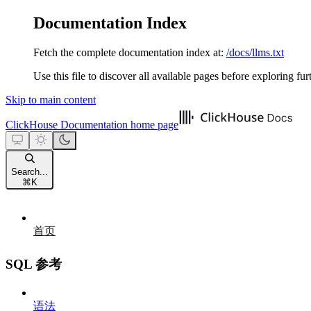
Documentation Index
Fetch the complete documentation index at:
/docs/llms.txt
Use this file to discover all available pages before exploring fur
Skip to main content
ClickHouse Documentation
home page
Search...
⌘
K
首页
SQL 参考
语法