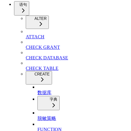
语句
ALTER
ATTACH
CHECK GRANT
CHECK DATABASE
CHECK TABLE
CREATE
数据库
字典
脱敏策略
FUNCTION