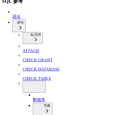
SQL 参考
语法
语句
ALTER
ATTACH
CHECK GRANT
CHECK DATABASE
CHECK TABLE
CREATE
数据库
字典