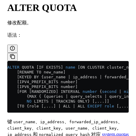
ALTER QUOTA
修改配额。
语法：
ALTER
 QUOTA [IF EXISTS] 
name
 [ON CLUSTER cluster_name
    [RENAME TO new_name]
    [KEYED BY {user_name | ip_address | forwarded_ip_
    [IPV4_PREFIX_BITS number]
    [IPV6_PREFIX_BITS number]
    [FOR [RANDOMIZED] INTERVAL 
number
 {
second
 | 
minut
        {MAX { {queries | query_selects | query_inser
        NO
 LIMITS | TRACKING ONLY} [,...]]
    [TO {role [,...] | ALL | ALL 
EXCEPT
 role
 [,...]}]
键
、
、
、
user_name
ip_address
forwarded_ip_address
、
、
client_key
client_key, user_name
client_key,
和
对应
system.quotas
ip_address
normalized_query_hash