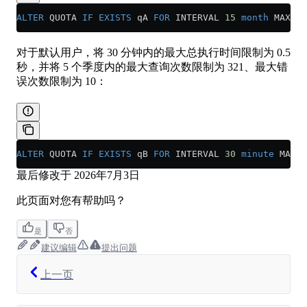
ALTER
 QUOTA 
IF
 EXISTS
 qA 
FOR
 INTERVAL 
15
 month
 MAX qu
对于默认用户，将 30 分钟内的最大总执行时间限制为 0.5
秒，并将 5 个季度内的最大查询次数限制为 321、最大错
误次数限制为 10：
ALTER
 QUOTA 
IF
 EXISTS
 qB 
FOR
 INTERVAL 
30
 minute
 MAX e
最后修改于
2026年7月3日
此页面对您有帮助吗？
是
否
建议编辑
提出问题
上一页