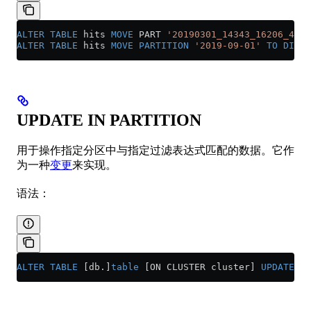
ALTER
 TABLE
 hits 
MOVE
 PART 
'20190301_14343_16206_438'
ALTER
 TABLE
 hits 
MOVE
 PARTITION
 '2019-09-01'
 TO
 DISK
 
UPDATE IN PARTITION
用于操作指定分区中与指定过滤表达式匹配的数据。它作
为一种
变更
来实现。
语法：
ALTER
 TABLE
 [db.]
table
 [ON CLUSTER cluster] 
UPDATE
 co