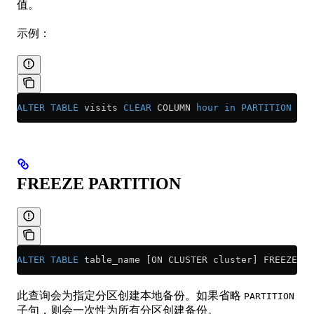
值。
示例：
ALTER
 TABLE
 visits 
CLEAR
 COLUMN 
hour
 in
 PARTITION
 201
FREEZE PARTITION
ALTER
 TABLE
 table_name [ON CLUSTER cluster] FREEZE [P
此查询会为指定分区创建本地备份。如果省略
PARTITION
子句，则会一次性为所有分区创建备份。