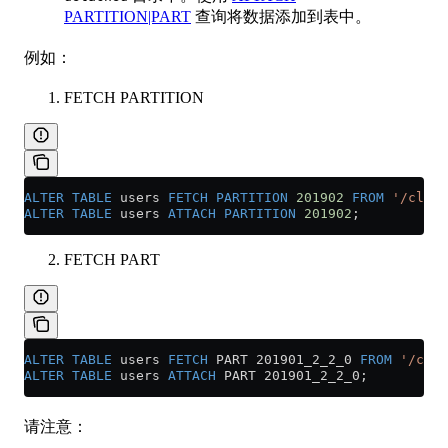
PARTITION|PART
查询将数据添加到表中。
例如：
FETCH PARTITION
ALTER
 TABLE
 users 
FETCH
 PARTITION
 201902
 FROM
 '/click
ALTER
 TABLE
 users 
ATTACH
 PARTITION
 201902
;
FETCH PART
ALTER
 TABLE
 users 
FETCH
 PART 201901_2_2_0 
FROM
 '/clic
ALTER
 TABLE
 users 
ATTACH
 PART 201901_2_2_0;
请注意：