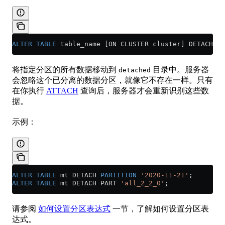
ALTER
 TABLE
 table_name [ON CLUSTER cluster] DETACH 
PA
将指定分区的所有数据移动到
目录中。服务器
detached
会忽略这个已分离的数据分区，就像它不存在一样。只有
在你执行
ATTACH
查询后，服务器才会重新识别这些数
据。
示例：
ALTER
 TABLE
 mt DETACH 
PARTITION
 '2020-11-21'
;
ALTER
 TABLE
 mt DETACH PART 
'all_2_2_0'
;
请参阅
如何设置分区表达式
一节，了解如何设置分区表
达式。