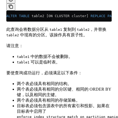
ALTER
 TABLE
 table2 [ON CLUSTER cluster] 
REPLACE
 PARTI
此查询会将数据分区从
复制到
，并替换
table1
table2
中现有的分区。该操作具有原子性。
table2
请注意：
中的数据不会被删除。
table1
可以是临时表。
table1
要使查询成功运行，必须满足以下条件：
两个表必须具有相同的结构。
两个表必须具有相同的分区键、相同的 ORDER BY
键，以及相同的主键。
两个表必须具有相同的存储策略。
目标表必须包含源表中的所有索引和投影。如果在
目标表中启用了
enforce_index_structure_match_on_partition_manip