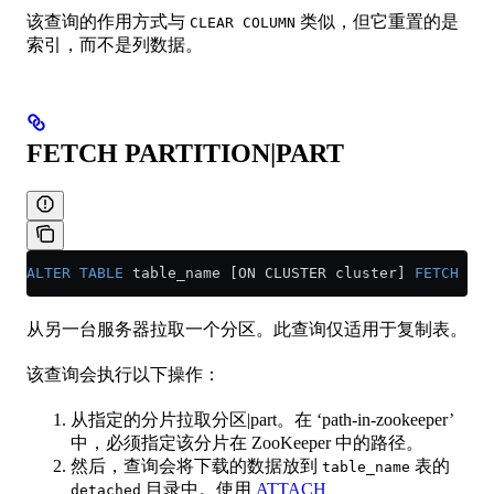
该查询的作用方式与
类似，但它重置的是
CLEAR COLUMN
索引，而不是列数据。
FETCH PARTITION|PART
ALTER
 TABLE
 table_name [ON CLUSTER cluster] 
FETCH
 PAR
从另一台服务器拉取一个分区。此查询仅适用于复制表。
该查询会执行以下操作：
从指定的分片拉取分区|part。在 ‘path-in-zookeeper’
中，必须指定该分片在 ZooKeeper 中的路径。
然后，查询会将下载的数据放到
表的
table_name
目录中。使用
ATTACH
detached