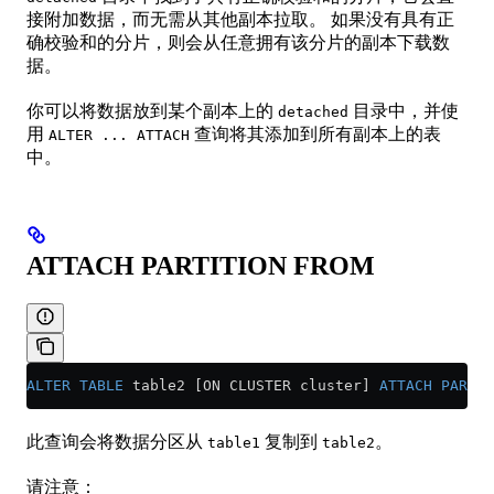
接附加数据，而无需从其他副本拉取。 如果没有具有正
确校验和的分片，则会从任意拥有该分片的副本下载数
据。
你可以将数据放到某个副本上的
目录中，并使
detached
用
查询将其添加到所有副本上的表
ALTER ... ATTACH
中。
ATTACH PARTITION FROM
ALTER
 TABLE
 table2 [ON CLUSTER cluster] 
ATTACH
 PARTIT
此查询会将数据分区从
复制到
。
table1
table2
请注意：