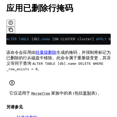
应用已删除行掩码
ALTER
 TABLE
 [db].
name
 [ON CLUSTER cluster] 
APPLY
 DELE
该命令会应用由
轻量级删除
生成的掩码，并强制将标记为
已删除的行从磁盘中移除。此命令属于重量级变更，其语
义等同于查询
ALTER TABLE [db].name DELETE WHERE
。
_row_exists = 0
它仅适用于
家族中的表 (包括
复制
表) 。
MergeTree
另请参见