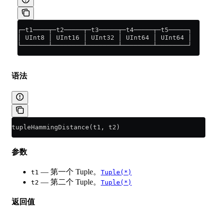
┌─t1────┬─t2─────┬─t3─────┬─t4─────┬─t5─────┐
│ UInt8 │ UInt16 │ UInt32 │ UInt64 │ UInt64 │
└───────┴────────┴────────┴────────┴────────┘
语法
tupleHammingDistance(t1, t2)
参数
— 第一个 Tuple。
t1
Tuple(*)
— 第二个 Tuple。
t2
Tuple(*)
返回值