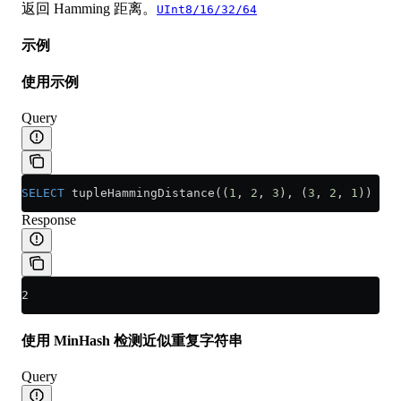
返回 Hamming 距离。
UInt8/16/32/64
示例
使用示例
Query
SELECT
 tupleHammingDistance((
1
, 
2
, 
3
), (
3
, 
2
, 
1
))
Response
2
使用 MinHash 检测近似重复字符串
Query