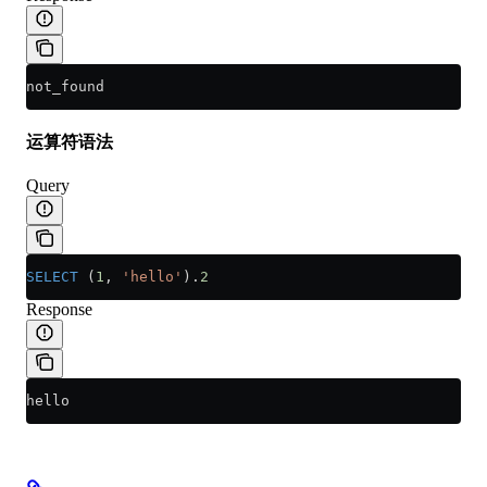
not_found
运算符语法
Query
SELECT
 (
1
, 
'hello'
).
2
Response
hello