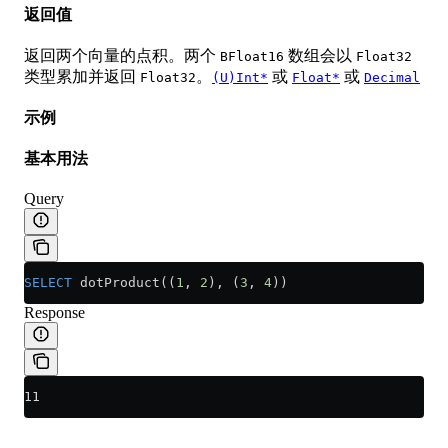
返回值
返回两个向量的点积。两个
数组会以
BFloat16
Float32
类型累加并返回
。
或
或
Float32
(U)Int*
Float*
Decimal
示例
基本用法
Query
SELECT
 dotProduct((
1
, 
2
), (
3
, 
4
))
Response
11