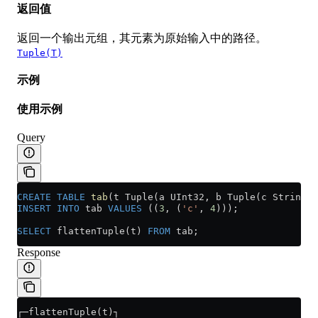
返回值
返回一个输出元组，其元素为原始输入中的路径。
Tuple(T)
示例
使用示例
Query
CREATE
 TABLE
 tab
(t Tuple(a UInt32, b Tuple(c String, 
INSERT INTO
 tab 
VALUES
 ((
3
, (
'c'
, 
4
)));
SELECT
 flattenTuple(t) 
FROM
 tab;
Response
┌─flattenTuple(t)┐