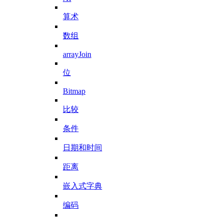
算术
数组
arrayJoin
位
Bitmap
比较
条件
日期和时间
距离
嵌入式字典
编码