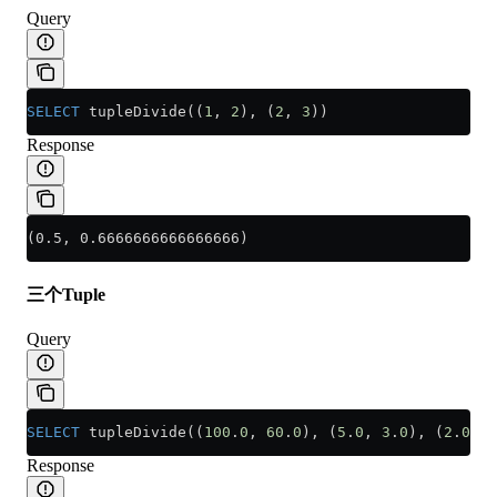
Query
SELECT
 tupleDivide((
1
, 
2
), (
2
, 
3
))
Response
(0.5, 0.6666666666666666)
三个Tuple
Query
SELECT
 tupleDivide((
100
.
0
, 
60
.
0
), (
5
.
0
, 
3
.
0
), (
2
.
0
, 
4
Response