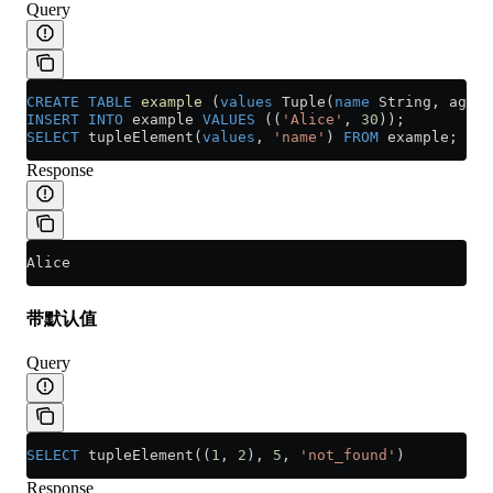
Query
CREATE
 TABLE
 example
 (
values
 Tuple(
name
 String, age U
INSERT INTO
 example 
VALUES
 ((
'Alice'
, 
30
));
SELECT
 tupleElement(
values
, 
'name'
) 
FROM
 example;
Response
Alice
带默认值
Query
SELECT
 tupleElement((
1
, 
2
), 
5
, 
'not_found'
)
Response