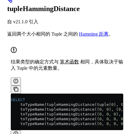
tupleHammingDistance
自 v21.1.0 引入
返回两个大小相同的 Tuple 之间的
Hamming 距离
。
结果类型的确定方式与
算术函数
相同，具体取决于输
入 Tuple 中的元素数量。
SELECT
    toTypeName(tupleHammingDistance(tuple(
0
), tuple
    toTypeName(tupleHammingDistance((
0
, 
0
), (
0
, 
0
))
    toTypeName(tupleHammingDistance((
0
, 
0
, 
0
), (
0
, 
    toTypeName(tupleHammingDistance((
0
, 
0
, 
0
, 
0
), (
    toTypeName(tupleHammingDistance((
0
, 
0
, 
0
, 
0
, 
0
)