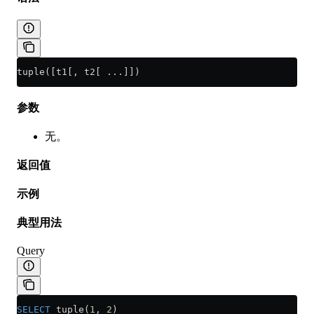
tuple([t1[, t2[ ...]])
参数
无。
返回值
示例
典型用法
Query
SELECT
 tuple(
1
, 
2
)