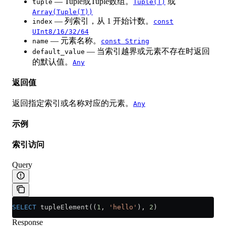
— Tuple或Tuple数组。
或
tuple
Tuple(T)
Array(Tuple(T))
— 列索引，从 1 开始计数。
index
const
UInt8/16/32/64
— 元素名称。
name
const String
— 当索引越界或元素不存在时返回
default_value
的默认值。
Any
返回值
返回指定索引或名称对应的元素。
Any
示例
索引访问
Query
SELECT
 tupleElement((
1
, 
'hello'
), 
2
)
Response