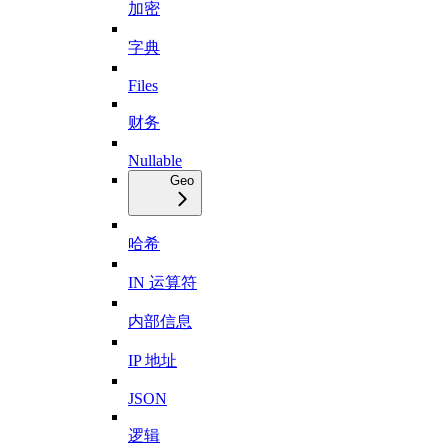
加密
字典
Files
财务
Nullable
Geo
哈希
IN 运算符
内部信息
IP 地址
JSON
逻辑