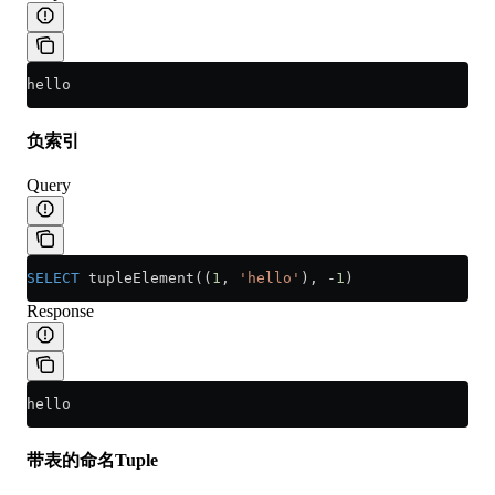
hello
负索引
Query
SELECT
 tupleElement((
1
, 
'hello'
), 
-
1
)
Response
hello
带表的命名Tuple