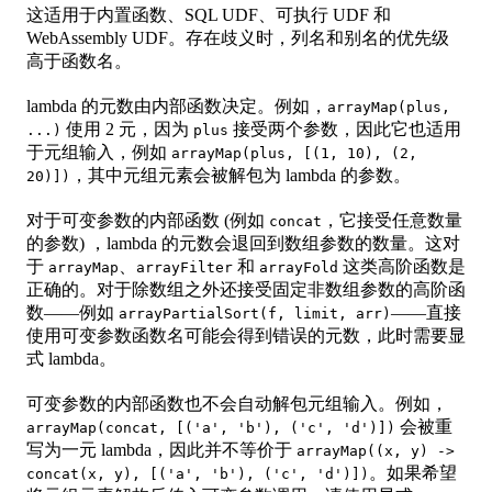
这适用于内置函数、SQL UDF、可执行 UDF 和
WebAssembly UDF。存在歧义时，列名和别名的优先级
高于函数名。
lambda 的元数由内部函数决定。例如，
arrayMap(plus,
使用 2 元，因为
接受两个参数，因此它也适用
...)
plus
于元组输入，例如
arrayMap(plus, [(1, 10), (2,
，其中元组元素会被解包为 lambda 的参数。
20)])
对于可变参数的内部函数 (例如
，它接受任意数量
concat
的参数) ，lambda 的元数会退回到数组参数的数量。这对
于
、
和
这类高阶函数是
arrayMap
arrayFilter
arrayFold
正确的。对于除数组之外还接受固定非数组参数的高阶函
数——例如
——直接
arrayPartialSort(f, limit, arr)
使用可变参数函数名可能会得到错误的元数，此时需要显
式 lambda。
可变参数的内部函数也不会自动解包元组输入。例如，
会被重
arrayMap(concat, [('a', 'b'), ('c', 'd')])
写为一元 lambda，因此并不等价于
arrayMap((x, y) ->
。如果希望
concat(x, y), [('a', 'b'), ('c', 'd')])