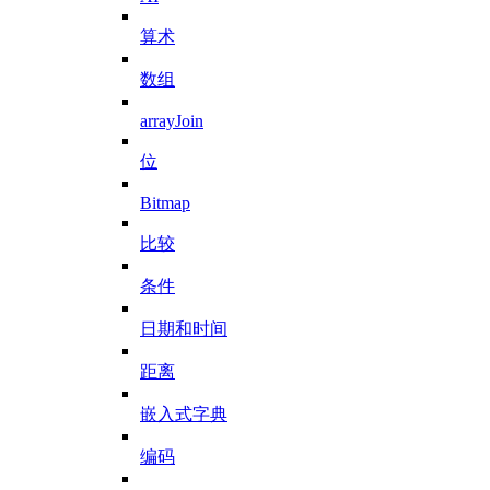
算术
数组
arrayJoin
位
Bitmap
比较
条件
日期和时间
距离
嵌入式字典
编码