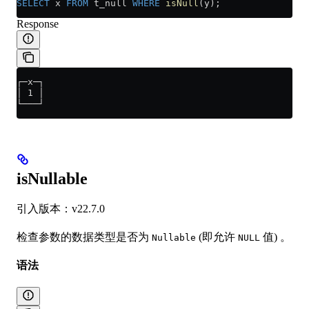
SELECT
 x 
FROM
 t_null 
WHERE
 isNull
(y);
Response
┌─x─┐
│ 1 │
└───┘
isNullable
引入版本：v22.7.0
检查参数的数据类型是否为
(即允许
值) 。
Nullable
NULL
语法