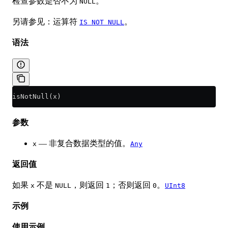
检查参数是否不为
。
NULL
另请参见：运算符
。
IS NOT NULL
语法
isNotNull(x)
参数
— 非复合数据类型的值。
x
Any
返回值
如果
不是
，则返回
；否则返回
。
x
NULL
1
0
UInt8
示例
使用示例