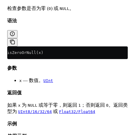
检查参数是否为零 (
) 或
。
0
NULL
语法
isZeroOrNull(x)
参数
— 数值。
x
UInt
返回值
如果
为
或等于零，则返回
；否则返回
。返回类
x
NULL
1
0
型为
或
UInt8/16/32/64
Float32/Float64
示例