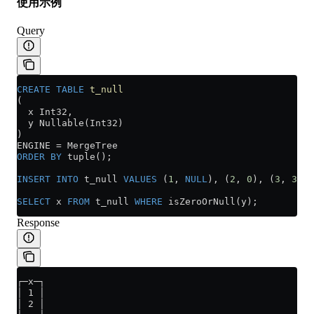
使用示例
Query
CREATE
 TABLE
 t_null
(
  x Int32,
  y Nullable(Int32)
)
ENGINE 
=
 MergeTree
ORDER BY
 tuple();
INSERT INTO
 t_null 
VALUES
 (
1
, 
NULL
), (
2
, 
0
), (
3
, 
3
);
SELECT
 x 
FROM
 t_null 
WHERE
 isZeroOrNull(y);
Response
┌─x─┐
│ 1 │
│ 2 │