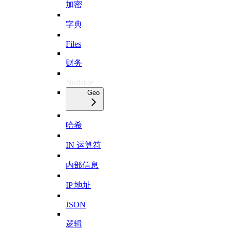
加密
字典
Files
财务
Nullable
Geo
哈希
IN 运算符
内部信息
IP 地址
JSON
逻辑