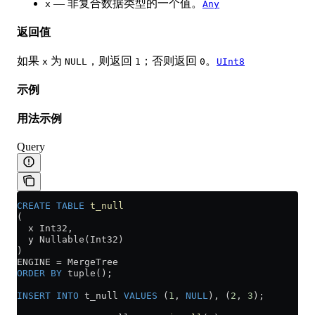
— 非复合数据类型的一个值。
x
Any
返回值
如果
为
，则返回
；否则返回
。
x
NULL
1
0
UInt8
示例
用法示例
Query
CREATE
 TABLE
 t_null
(
  x Int32,
  y Nullable(Int32)
)
ENGINE 
=
 MergeTree
ORDER BY
 tuple();
INSERT INTO
 t_null 
VALUES
 (
1
, 
NULL
), (
2
, 
3
);