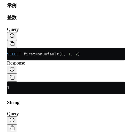
示例
整数
Query
SELECT
 firstNonDefault(
0
, 
1
, 
2
)
Response
1
String
Query