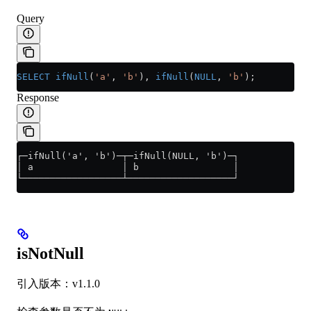
Query
SELECT
 ifNull
(
'a'
, 
'b'
), 
ifNull
(
NULL
, 
'b'
);
Response
┌─ifNull('a', 'b')─┬─ifNull(NULL, 'b')─┐
│ a                │ b                 │
└──────────────────┴───────────────────┘
isNotNull
引入版本：v1.1.0