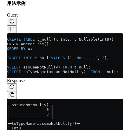
用法示例
Query
CREATE
 TABLE
 t_null
 (x Int8, y Nullable(Int8))
ENGINE
=
MergeTree()
ORDER BY
 x;
INSERT INTO
 t_null 
VALUES
 (
1
, 
NULL
), (
2
, 
3
);
SELECT
 assumeNotNull(y) 
FROM
 t_null;
SELECT
 toTypeName(assumeNotNull(y)) 
FROM
 t_null;
Response
┌─assumeNotNull(y)─┐
│                0 │
│                3 │
└──────────────────┘
┌─toTypeName(assumeNotNull(y))─┐
│ Int8                         │