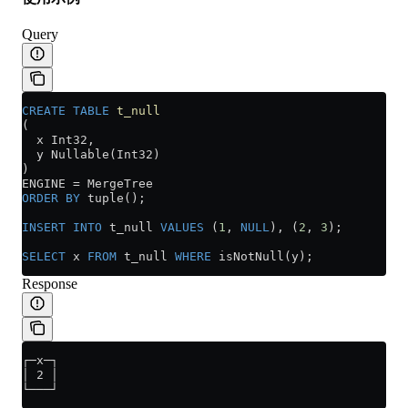
Query
CREATE
 TABLE
 t_null
(
  x Int32,
  y Nullable(Int32)
)
ENGINE 
=
 MergeTree
ORDER BY
 tuple();
INSERT INTO
 t_null 
VALUES
 (
1
, 
NULL
), (
2
, 
3
);
SELECT
 x 
FROM
 t_null 
WHERE
 isNotNull(y);
Response
┌─x─┐
│ 2 │
└───┘