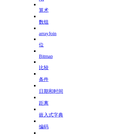
算术
数组
arrayJoin
位
Bitmap
比较
条件
日期和时间
距离
嵌入式字典
编码