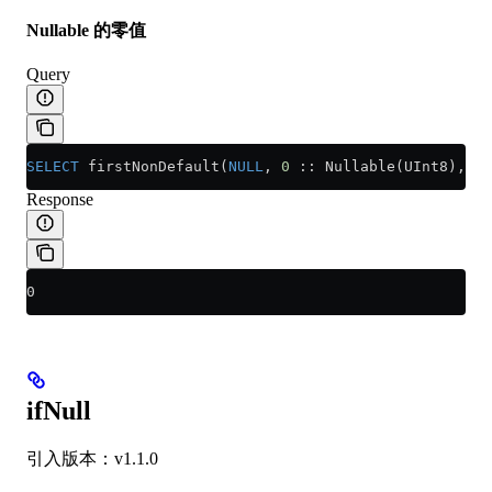
Nullable 的零值
Query
SELECT
 firstNonDefault(
NULL
, 
0
 :: Nullable(UInt8), 
1
 
Response
0
ifNull
引入版本：v1.1.0