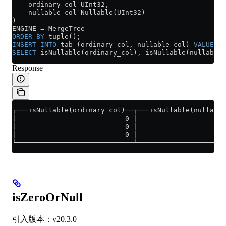
    ordinary_col UInt32,
    nullable_col Nullable(UInt32)
)
ENGINE 
=
 MergeTree
ORDER BY
 tuple();
INSERT INTO
 tab (ordinary_col, nullable_col) 
VALUES
 (
SELECT
 isNullable(ordinary_col), isNullable(nullable_
Response
┌───isNullable(ordinary_col)──┬───isNullable(nullable
│                           0 │                      
│                           0 │                      
│                           0 │                      
└─────────────────────────────┴──────────────────────
isZeroOrNull
引入版本：v20.3.0