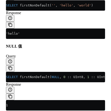
SELECT
 firstNonDefault(
''
, 
'hello'
, 
'world'
)
Response
'hello'
NULL 值
Query
SELECT
 firstNonDefault(
NULL
, 
0
 :: UInt8, 
1
 :: UInt8)
Response
1