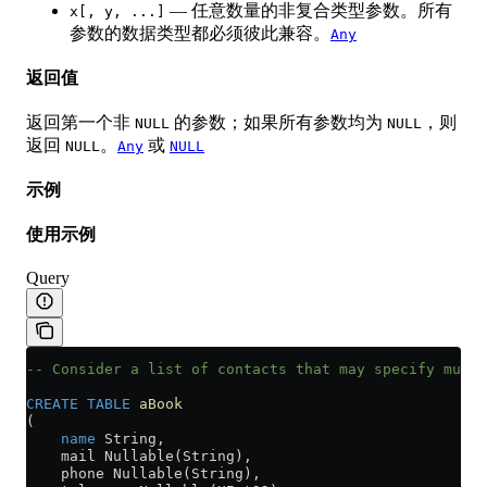
— 任意数量的非复合类型参数。所有
x[, y, ...]
参数的数据类型都必须彼此兼容。
Any
返回值
返回第一个非
的参数；如果所有参数均为
，则
NULL
NULL
返回
。
或
NULL
Any
NULL
示例
使用示例
Query
-- Consider a list of contacts that may specify multi
CREATE
 TABLE
 aBook
(
    name
 String,
    mail Nullable(String),
    phone Nullable(String),