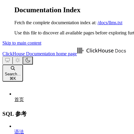
Documentation Index
Fetch the complete documentation index at:
/docs/llms.txt
Use this file to discover all available pages before exploring fur
Skip to main content
ClickHouse Documentation
home page
Search...
⌘
K
首页
SQL 参考
语法