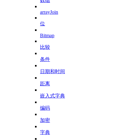
数组
arrayJoin
位
Bitmap
比较
条件
日期和时间
距离
嵌入式字典
编码
加密
字典