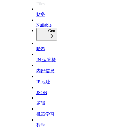
Files
财务
Nullable
Geo
哈希
IN 运算符
内部信息
IP 地址
JSON
逻辑
机器学习
数学