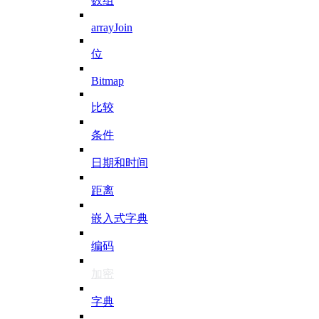
数组
arrayJoin
位
Bitmap
比较
条件
日期和时间
距离
嵌入式字典
编码
加密
字典