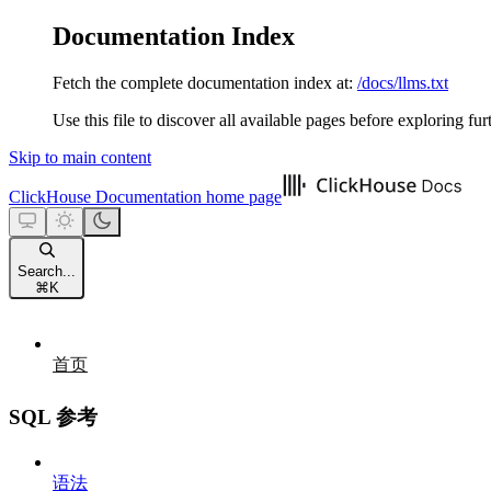
Documentation Index
Fetch the complete documentation index at:
/docs/llms.txt
Use this file to discover all available pages before exploring fur
Skip to main content
ClickHouse Documentation
home page
Search...
⌘
K
首页
SQL 参考
语法