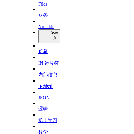
Files
财务
Nullable
Geo
哈希
IN 运算符
内部信息
IP 地址
JSON
逻辑
机器学习
数学