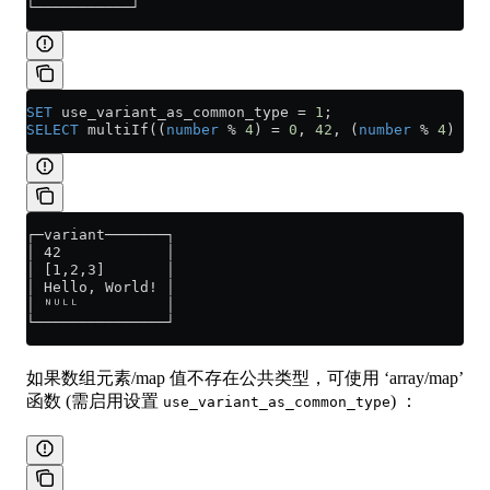
└───────────┘
SET
 use_variant_as_common_type 
=
 1
;
SELECT
 multiIf((
number
 % 
4
) 
=
 0
, 
42
, (
number
 % 
4
) 
=
 1
┌─variant───────┐
│ 42            │
│ [1,2,3]       │
│ Hello, World! │
│ ᴺᵁᴸᴸ          │
└───────────────┘
如果数组元素/map 值不存在公共类型，可使用 ‘array/map’
函数 (需启用设置
) ：
use_variant_as_common_type