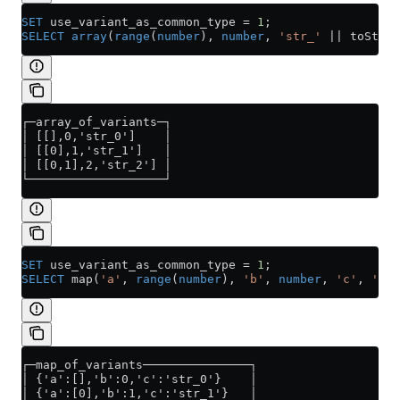
SET
 use_variant_as_common_type 
=
 1
;
SELECT
 array
(
range
(
number
), 
number
, 
'str_'
 ||
 toStrin
┌─array_of_variants─┐
│ [[],0,'str_0']    │
│ [[0],1,'str_1']   │
│ [[0,1],2,'str_2'] │
└───────────────────┘
SET
 use_variant_as_common_type 
=
 1
;
SELECT
 map(
'a'
, 
range
(
number
), 
'b'
, 
number
, 
'c'
, 
'str
┌─map_of_variants───────────────┐
│ {'a':[],'b':0,'c':'str_0'}    │
│ {'a':[0],'b':1,'c':'str_1'}   │