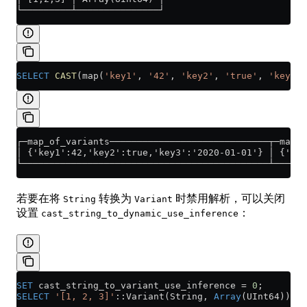
└─────────┴───────────────┘
SELECT
 CAST
(map(
'key1'
, 
'42'
, 
'key2'
, 
'true'
, 
'key3'
,
┌─map_of_variants─────────────────────────────┬─map_
│ {'key1':42,'key2':true,'key3':'2020-01-01'} │ {'ke
└─────────────────────────────────────────────┴─────
若要在将
转换为
时禁用解析，可以关闭
String
Variant
设置
：
cast_string_to_dynamic_use_inference
SET
 cast_string_to_variant_use_inference 
=
 0
;
SELECT
 '[1, 2, 3]'
::Variant(String, 
Array
(UInt64)) 
as