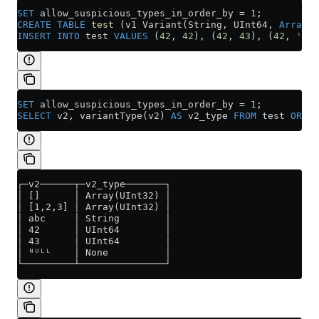
SET
 allow_suspicious_types_in_order_by 
=
 1
;
CREATE
 TABLE
 test
 (v1 Variant(String, UInt64, 
Array
(U
INSERT INTO
 test 
VALUES
 (
42
, 
42
), (
42
, 
43
), (
42
, 
'abc
SET
 allow_suspicious_types_in_order_by 
=
 1
;
SELECT
 v2, variantType(v2) 
AS
 v2_type 
FROM
 test 
ORDER
┌─v2──────┬─v2_type───────┐
│ []      │ Array(UInt32) │
│ [1,2,3] │ Array(UInt32) │
│ abc     │ String        │
│ 42      │ UInt64        │
│ 43      │ UInt64        │
│ ᴺᵁᴸᴸ    │ None          │
└─────────┴───────────────┘