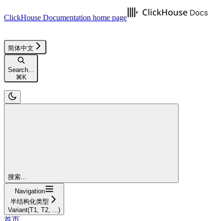
ClickHouse Documentation
home page
简体中文
Search...
⌘
K
搜索...
Navigation
半结构化类型
Variant(T1, T2, ...)
首页