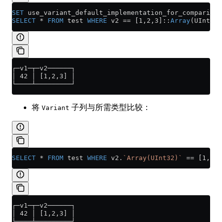
SET
 use_variant_default_implementation_for_comparison
SELECT
 *
 FROM
 test 
WHERE
 v2 
==
 [1,2,3]::
Array
(UInt32)
┌─v1─┬─v2──────┐
│ 42 │ [1,2,3] │
└────┴─────────┘
将
子列与所需类型比较：
Variant
SELECT
 *
 FROM
 test 
WHERE
 v2.
`Array(UInt32)`
 ==
 [1,2,3
┌─v1─┬─v2──────┐
│ 42 │ [1,2,3] │
└────┴─────────┘