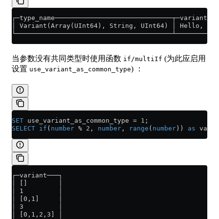
┌─type_name──────────────────────────────┬─variant───
│ Variant(Array(UInt64), String, UInt64) │ Hello, Wor
└────────────────────────────────────────┴───────────
当参数没有共同类型时使用函数
(为此应启用
if/multiIf
设置
) ：
use_variant_as_common_type
SET
 use_variant_as_common_type 
=
 1
;
SELECT
 if
(
number
 % 
2
, 
number
, 
range
(
number
)) 
as
 varia
┌─variant───┐
│ []        │
│ 1         │
│ [0,1]     │
│ 3         │
│ [0,1,2,3] │