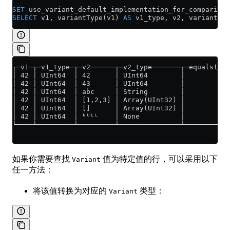
SET
 use_variant_default_implementation_for_comparison
SELECT
 v1, variantType(v1) 
AS
 v1_type, v2, variantTyp
┌─v1─┬─v1_type─┬─v2──────┬─v2_type───────┬─equals(v1,
│ 42 │ UInt64  │ 42      │ UInt64        │           
│ 42 │ UInt64  │ 43      │ UInt64        │           
│ 42 │ UInt64  │ abc     │ String        │           
│ 42 │ UInt64  │ [1,2,3] │ Array(UInt32) │           
│ 42 │ UInt64  │ []      │ Array(UInt32) │           
│ 42 │ UInt64  │ ᴺᵁᴸᴸ    │ None          │           
└────┴─────────┴─────────┴───────────────┴───────────
如果你需要查找
值为特定值的行，可以采用以下
Variant
任一方法：
将该值转换为对应的
类型：
Variant