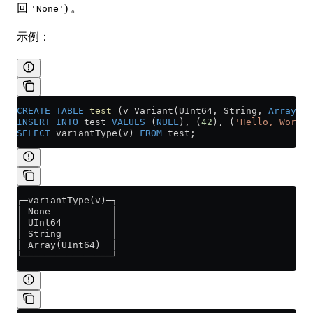
回
) 。
'None'
示例：
CREATE
 TABLE
 test
 (v Variant(UInt64, String, 
Array
(UI
INSERT INTO
 test 
VALUES
 (
NULL
), (
42
), (
'Hello, World!
SELECT
 variantType(v) 
FROM
 test;
┌─variantType(v)─┐
│ None           │
│ UInt64         │
│ String         │
│ Array(UInt64)  │
└────────────────┘