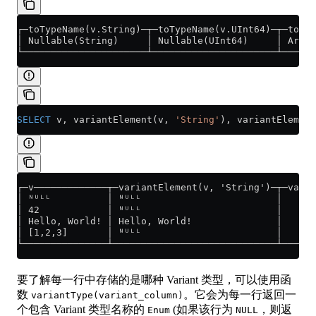
┌─toTypeName(v.String)─┬─toTypeName(v.UInt64)─┬─toTyp
│ Nullable(String)     │ Nullable(UInt64)     │ Array
└──────────────────────┴──────────────────────┴──────
SELECT
 v, variantElement(v, 
'String'
), variantElement
┌─v─────────────┬─variantElement(v, 'String')─┬─varia
│ ᴺᵁᴸᴸ          │ ᴺᵁᴸᴸ                        │      
│ 42            │ ᴺᵁᴸᴸ                        │      
│ Hello, World! │ Hello, World!               │      
│ [1,2,3]       │ ᴺᵁᴸᴸ                        │      
└───────────────┴─────────────────────────────┴──────
要了解每一行中存储的是哪种 Variant 类型，可以使用函
数
。它会为每一行返回一
variantType(variant_column)
个包含 Variant 类型名称的
(如果该行为
，则返
Enum
NULL