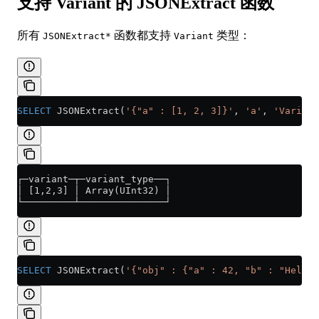
支持 Variant 的 JSONExtract 函数
所有
函数都支持
类型：
JSONExtract*
Variant
SELECT
 JSONExtract(
'{"a" : [1, 2, 3]}'
, 
'a'
, 
'Variant
┌─variant─┬─variant_type──┐
│ [1,2,3] │ Array(UInt32) │
└─────────┴───────────────┘
SELECT
 JSONExtract(
'{"obj" : {"a" : 42, "b" : "Hello"