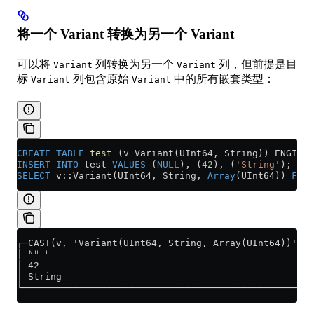
将一个 Variant 转换为另一个 Variant
可以将
列转换为另一个
列，但前提是目
Variant
Variant
标
列包含原始
中的所有嵌套类型：
Variant
Variant
CREATE
 TABLE
 test
 (v Variant(UInt64, String)) ENGINE 
INSERT INTO
 test 
VALUES
 (
NULL
), (
42
), (
'String'
);
SELECT
 v::Variant(UInt64, String, 
Array
(UInt64)) 
FROM
┌─CAST(v, 'Variant(UInt64, String, Array(UInt64))')─┐
│ ᴺᵁᴸᴸ                                              │
│ 42                                                │
│ String                                            │
└───────────────────────────────────────────────────┘