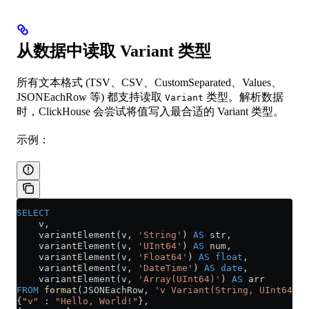
从数据中读取 Variant 类型
所有文本格式 (TSV、CSV、CustomSeparated、Values、
JSONEachRow 等) 都支持读取
类型。解析数据
Variant
时，ClickHouse 会尝试将值写入最合适的 Variant 类型。
示例：
SELECT
    v,
    variantElement(v, 
'String'
) 
AS
 str,
    variantElement(v, 
'UInt64'
) 
AS
 num,
    variantElement(v, 
'Float64'
) 
AS
 float
,
    variantElement(v, 
'DateTime'
) 
AS
 date
,
    variantElement(v, 
'Array(UInt64)'
) 
AS
 arr
FROM
 format
(JSONEachRow, 
'v Variant(String, UInt64, F
{
"v"
 : 
"Hello, World!"
},