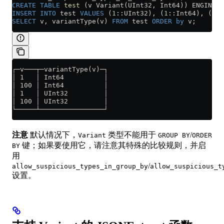
CREATE
 TABLE
 test
 (v Variant(UInt32, Int64)) ENGINE
=
M
INSERT INTO
 test 
VALUES
 (
1
::UInt32), (
1
::Int64), (
100
SELECT
 v, variantType(v) 
FROM
 test 
ORDER by
 v;
┌─v───┬─variantType(v)─┐
│ 1   │ Int64          │
│ 100 │ Int64          │
│ 1   │ UInt32         │
│ 100 │ UInt32         │
└─────┴────────────────┘
注意
默认情况下，
类型不能用于
/
Variant
GROUP BY
ORDER
键；如果要使用它，请注意其特殊的比较规则，并启
BY
用
/
allow_suspicious_types_in_group_by
allow_suspicious_t
设置。