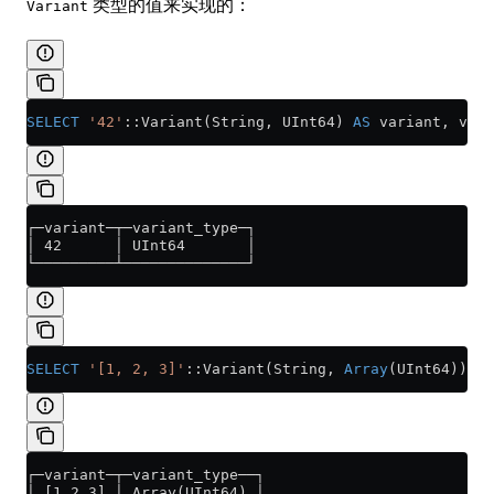
类型的值来实现的：
Variant
SELECT
 '42'
::Variant(String, UInt64) 
AS
 variant, vari
┌─variant─┬─variant_type─┐
│ 42      │ UInt64       │
└─────────┴──────────────┘
SELECT
 '[1, 2, 3]'
::Variant(String, 
Array
(UInt64)) 
as
┌─variant─┬─variant_type──┐
│ [1,2,3] │ Array(UInt64) │