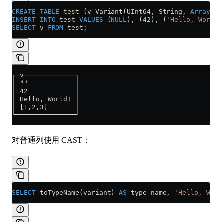
CREATE
 TABLE
 test
 (v Variant(UInt64, String, 
Array
(UI
INSERT INTO
 test 
VALUES
 (
NULL
), (
42
), (
'Hello, World!
SELECT
 v 
FROM
 test;
┌─v─────────────┐
│ ᴺᵁᴸᴸ          │
│ 42            │
│ Hello, World! │
│ [1,2,3]       │
└───────────────┘
对普通列使用 CAST：
SELECT
 toTypeName(variant) 
AS
 type_name, 
'Hello, Worl