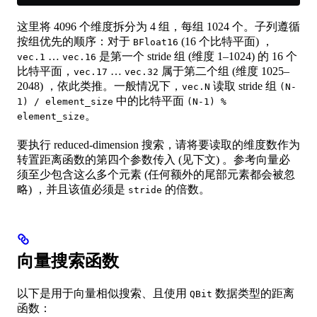
这里将 4096 个维度拆分为 4 组，每组 1024 个。子列遵循
按组优先的顺序：对于
(16 个比特平面) ，
BFloat16
…
是第一个 stride 组 (维度 1–1024) 的 16 个
vec.1
vec.16
比特平面，
…
属于第二个组 (维度 1025–
vec.17
vec.32
2048) ，依此类推。一般情况下，
读取 stride 组
vec.N
(N-
中的比特平面
1) / element_size
(N-1) %
。
element_size
要执行 reduced-dimension 搜索，请将要读取的维度数作为
转置距离函数的第四个参数传入 (见下文) 。参考向量必
须至少包含这么多个元素 (任何额外的尾部元素都会被忽
略) ，并且该值必须是
的倍数。
stride
向量搜索函数
以下是用于向量相似搜索、且使用
数据类型的距离
QBit
函数：