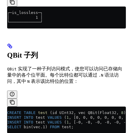
┌─is_lossless─┐
│           1 │
└─────────────┘
QBit 子列
实现了一种子列访问模式，使您可以访问已存储向
QBit
量中的各个位平面。每个比特位都可以通过
语法访
.N
问，其中
表示该比特位的位置：
N
CREATE
 TABLE
 test
 (id UInt32, vec QBit(Float32, 
8
)) E
INSERT INTO
 test 
VALUES
 (
1
, [0, 0, 0, 0, 0, 0, 0, 0])
INSERT INTO
 test 
VALUES
 (
1
, [-0, -0, -0, -0, -0, -0, 
SELECT
 bin(
vec
.
1
) 
FROM
 test;