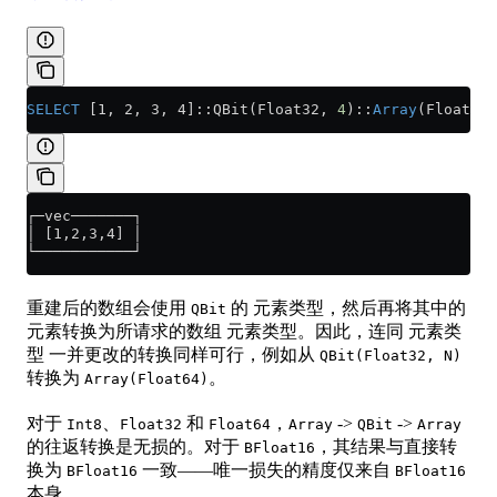
SELECT
 [1, 2, 3, 4]::QBit(Float32, 
4
)::
Array
(Float32)
┌─vec───────┐
│ [1,2,3,4] │
└───────────┘
重建后的数组会使用
的 元素类型，然后再将其中的
QBit
元素转换为所请求的数组 元素类型。因此，连同 元素类
型 一并更改的转换同样可行，例如从
QBit(Float32, N)
转换为
。
Array(Float64)
对于
、
和
，
->
->
Int8
Float32
Float64
Array
QBit
Array
的往返转换是无损的。对于
，其结果与直接转
BFloat16
换为
一致——唯一损失的精度仅来自
BFloat16
BFloat16
本身。