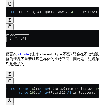
SELECT
 [1, 2, 3, 4]::QBit(Float32, 
4
)::QBit(Float64, 
┌─vec───────┐
│ [1,2,3,4] │
└───────────┘
仅更改
(保持
不变) 只会在不改动数
stride
element_type
值的情况下重新组织已存储的比特平面，因此这一过程始
终是无损的：
SELECT
 range
(
16
)::
Array
(Float32)::QBit(Float32, 
16
)::
     =
 range
(
16
)::
Array
(Float32) 
AS
 is_lossless;