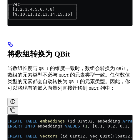
┌─vec──────────────────────┐
│ [1,2,3,4,5,6,7,8]        │
│ [9,10,11,12,13,14,15,16] │
└──────────────────────────┘
将数组转换为 QBit
当数组长度与
的维度一致时，数组会转换为
。
QBit
QBit
数组的元素类型不必与
的元素类型一致。任何数值
QBit
类型的元素都会自动转换为
的元素类型。因此，你
QBit
可以将现有的嵌入向量列直接迁移到
列中：
QBit
CREATE
 TABLE
 embeddings
 (id UInt32, embedding 
Array
(F
INSERT INTO
 embeddings 
VALUES
 (
1
, [0.1, 0.2, 0.3, 0.4
CREATE
 TABLE
 vectors
 (id UInt32, vec QBit(Float32, 
8
)