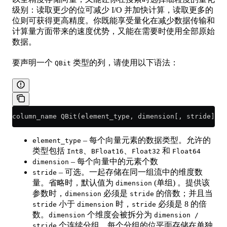
级别：读取更少的位可减少 I/O 并加快计算，读取更多的
位则可获得更高精度。你既能享受量化在减少数据传输和
计算量方面带来的速度优势，又能在需要时使用全部原始
数据。
要声明一个
类型的列，请使用以下语法：
QBit
column_name QBit(element_type, dimension[, stride])
– 每个向量元素的数据类型。允许的
element_type
类型包括
、
、
和
Int8
BFloat16
Float32
Float64
– 每个向量中的元素个数
dimension
– 可选。一起存储在同一组流中的维度数
stride
量。省略时，默认值为
(单组) 。提供该
dimension
参数时，
必须是
的倍数；并且当
dimension
stride
小于
时，
必须是 8 的倍
stride
dimension
stride
数。
个维度会被拆分为
dimension
dimension /
个连续分组，每个分组的位平面存储在单独
stride