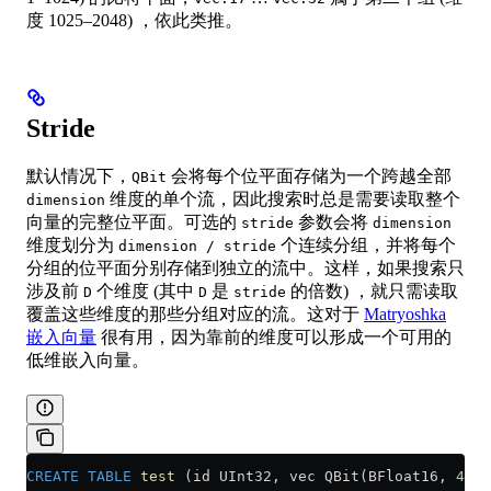
度 1025–2048) ，依此类推。
Stride
默认情况下，
会将每个位平面存储为一个跨越全部
QBit
维度的单个流，因此搜索时总是需要读取整个
dimension
向量的完整位平面。可选的
参数会将
stride
dimension
维度划分为
个连续分组，并将每个
dimension / stride
分组的位平面分别存储到独立的流中。这样，如果搜索只
涉及前
个维度 (其中
是
的倍数) ，就只需读取
D
D
stride
覆盖这些维度的那些分组对应的流。这对于
Matryoshka
嵌入向量
很有用，因为靠前的维度可以形成一个可用的
低维嵌入向量。
CREATE
 TABLE
 test
 (id UInt32, vec QBit(BFloat16, 
4096