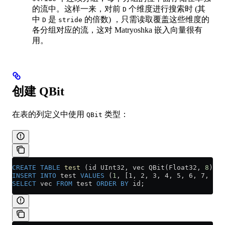
的流中。这样一来，对前
个维度进行搜索时 (其
D
中
是
的倍数) ，只需读取覆盖这些维度的
D
stride
各分组对应的流，这对 Matryoshka 嵌入向量很有
用。
创建 QBit
在表的列定义中使用
类型：
QBit
CREATE
 TABLE
 test
 (id UInt32, vec QBit(Float32, 
8
)) E
INSERT INTO
 test 
VALUES
 (
1
, [1, 2, 3, 4, 5, 6, 7, 8])
SELECT
 vec 
FROM
 test 
ORDER BY
 id;