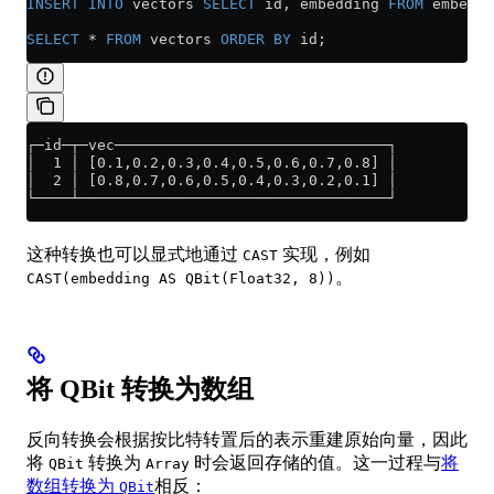
INSERT INTO
 vectors 
SELECT
 id, embedding 
FROM
 embeddi
SELECT
 *
 FROM
 vectors 
ORDER BY
 id;
┌─id─┬─vec───────────────────────────────┐
│  1 │ [0.1,0.2,0.3,0.4,0.5,0.6,0.7,0.8] │
│  2 │ [0.8,0.7,0.6,0.5,0.4,0.3,0.2,0.1] │
└────┴───────────────────────────────────┘
这种转换也可以显式地通过
实现，例如
CAST
。
CAST(embedding AS QBit(Float32, 8))
将 QBit 转换为数组
反向转换会根据按比特转置后的表示重建原始向量，因此
将
转换为
时会返回存储的值。这一过程与
将
QBit
Array
数组转换为
相反：
QBit