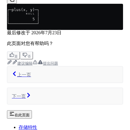
┌─plus(x, y)─┐
│       ᴺᵁᴸᴸ │
│          5 │
└────────────┘
最后修改于
2026年7月23日
此页面对您有帮助吗？
是
否
建议编辑
提出问题
上一页
下一页
在此页面
存储特性