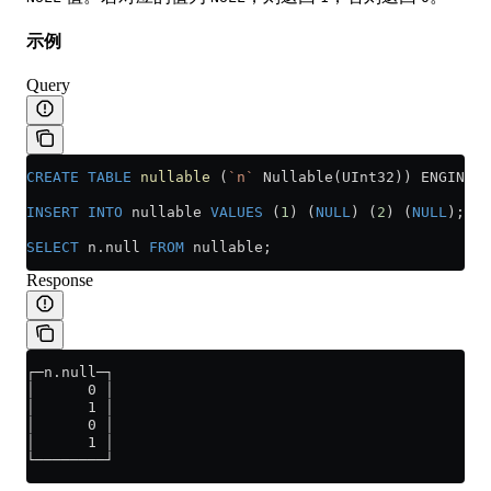
示例
Query
CREATE
 TABLE
 nullable
 (
`n`
 Nullable(UInt32)) ENGINE 
=
INSERT INTO
 nullable 
VALUES
 (
1
) (
NULL
) (
2
) (
NULL
);
SELECT
 n
.
null
 FROM
 nullable;
Response
┌─n.null─┐
│      0 │
│      1 │
│      0 │
│      1 │
└────────┘