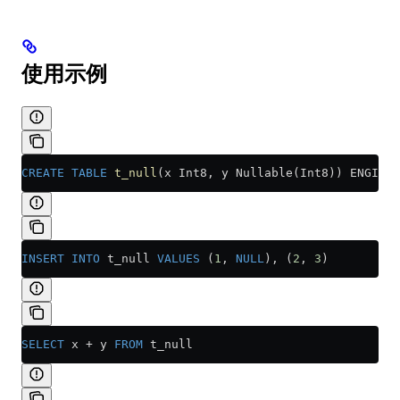
使用示例
CREATE
 TABLE
 t_null
(x Int8, y Nullable(Int8)) ENGINE 
INSERT INTO
 t_null 
VALUES
 (
1
, 
NULL
), (
2
, 
3
)
SELECT
 x 
+
 y 
FROM
 t_null