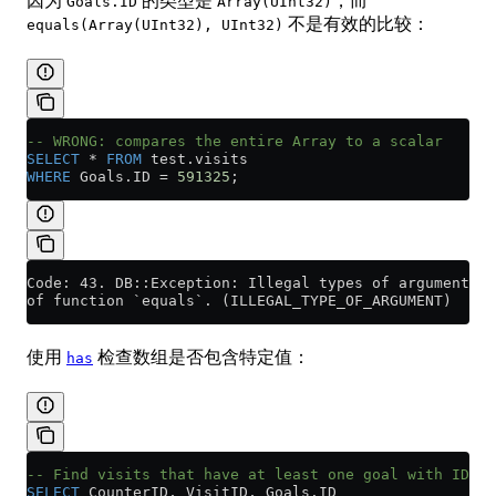
因为
的类型是
，而
Goals.ID
Array(UInt32)
不是有效的比较：
equals(Array(UInt32), UInt32)
-- WRONG: compares the entire Array to a scalar
SELECT
 *
 FROM
 test
.
visits
WHERE
 Goals
.
ID
 =
 591325
;
Code: 43. DB::Exception: Illegal types of arguments (
of function `equals`. (ILLEGAL_TYPE_OF_ARGUMENT)
使用
检查数组是否包含特定值：
has
-- Find visits that have at least one goal with ID 59
SELECT
 CounterID, VisitID, 
Goals
.
ID