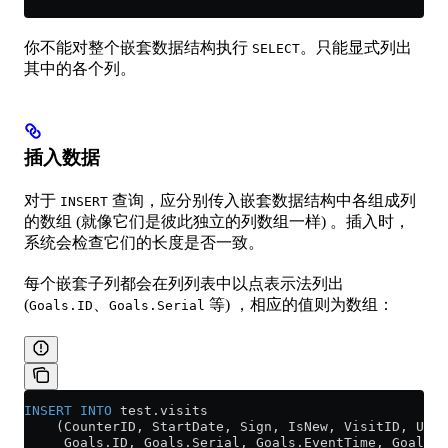
你不能对整个嵌套数据结构执行
。只能显式列出
SELECT
其中的各个列。
插入数据
对于
查询，应分别传入嵌套数据结构中各组成列
INSERT
的数组 (就像它们是彼此独立的列数组一样) 。插入时，
系统会检查它们的长度是否一致。
每个嵌套子列都会在列列表中以点表示法列出
(
、
等) ，相应的值则为数组：
Goals.ID
Goals.Serial
INSERT INTO
 test
.
visits
    (CounterID, StartDate, Sign, IsNew, VisitID, User
     Goals
.
ID
, 
Goals
.
Serial
, 
Goals
.
EventTime
, 
Goals
.
P