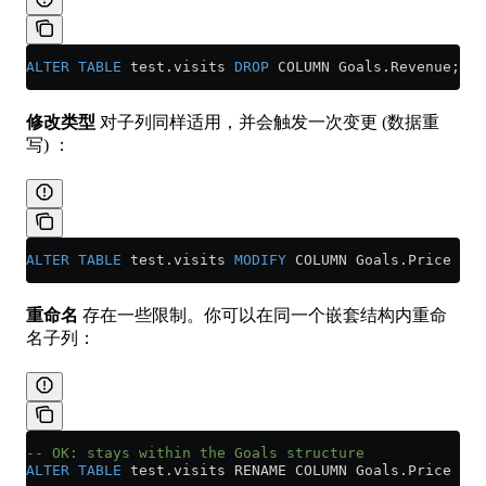
ALTER
 TABLE
 test
.
visits
 DROP
 COLUMN 
Goals
.
Revenue
;
修改类型
对子列同样适用，并会触发一次变更 (数据重
写) ：
ALTER
 TABLE
 test
.
visits
 MODIFY
 COLUMN 
Goals
.
Price
 Int
重命名
存在一些限制。你可以在同一个嵌套结构内重命
名子列：
-- OK: stays within the Goals structure
ALTER
 TABLE
 test
.
visits
 RENAME COLUMN 
Goals
.
Price
 TO
 