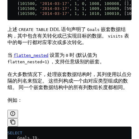
    (
101500
, 
'2014-03-17'
, 
1
, 
0
, 
1008
, 
100008
, [], []
    (
101500
, 
'2014-03-17'
, 
1
, 
1
, 
1009
, 
100009
, [5913
    (
101500
, 
'2014-03-17'
, 
1
, 
1
, 
1010
, 
100010
, [10737
上述
DDL 语句声明了
嵌套数据结
CREATE TABLE
Goals
构，其中包含有关转化或已实现目标的数据。
表
visits
中的每一行都对应零次或多次转化。
当
设置为
时 (默认值为
flatten_nested
0
) ，支持任意级别的嵌套。
flatten_nested=1
在大多数情况下，处理嵌套数据结构时，其列使用以点分
隔的列名来指定。 这些列构成一个由对应类型组成的数
组。 同一个嵌套数据结构中的所有列数组长度都相同。
例如：
SELECT
    Goals
.
ID
,