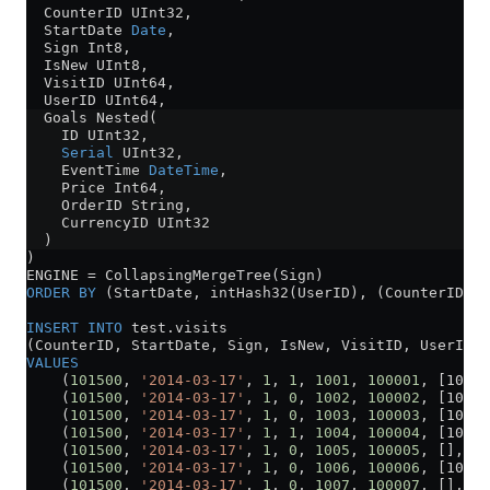
  CounterID UInt32,
  StartDate 
Date
,
  Sign Int8,
  IsNew UInt8,
  VisitID UInt64,
  UserID UInt64,
  Goals Nested(
    ID UInt32,
    Serial
 UInt32,
    EventTime 
DateTime
,
    Price Int64,
    OrderID String,
    CurrencyID UInt32
  )
)
ENGINE 
=
 CollapsingMergeTree(Sign)
ORDER BY
 (StartDate, intHash32(UserID), (CounterID, S
INSERT INTO
 test
.
visits
(CounterID, StartDate, Sign, IsNew, VisitID, UserID, 
VALUES
    (
101500
, 
'2014-03-17'
, 
1
, 
1
, 
1001
, 
100001
, [10737
    (
101500
, 
'2014-03-17'
, 
1
, 
0
, 
1002
, 
100002
, [10737
    (
101500
, 
'2014-03-17'
, 
1
, 
0
, 
1003
, 
100003
, [10737
    (
101500
, 
'2014-03-17'
, 
1
, 
1
, 
1004
, 
100004
, [10737
    (
101500
, 
'2014-03-17'
, 
1
, 
0
, 
1005
, 
100005
, [], []
    (
101500
, 
'2014-03-17'
, 
1
, 
0
, 
1006
, 
100006
, [10737
    (
101500
, 
'2014-03-17'
, 
1
, 
0
, 
1007
, 
100007
, [], []