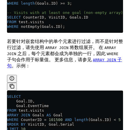
WHERE
 length
(
Goals
.
ID
) 
>=
 3
;
-- Visits with at least one goal (non-empty array)
SELECT
 CounterID, VisitID, 
Goals
.
ID
FROM
 test
.
visits
WHERE
 notEmpty(
Goals
.
ID
);
若要针对嵌套结构中的单个元素进行过滤，而不是针对整
行过滤，请先使用
将数组展开。 在
ARRAY JOIN
ARRAY
之后，每个元素都会成为单独的一行，因此
JOIN
WHERE
子句会作用于标量值。 更多信息，请参见
子
ARRAY JOIN
句
。示例：
SELECT
    Goal
.
ID
,
    Goal
.
EventTime
FROM
 test
.
visits
ARRAY
 JOIN
 Goals 
AS
 Goal
WHERE
 CounterID 
=
 101500
 AND
 length
(
Goals
.
ID
) 
<
 5
ORDER BY
 VisitID, 
Goal
.
Serial
LIMIT
 10