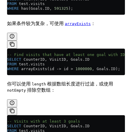
FROM
 test
.
visits
WHERE
 has(
Goals
.
ID
, 
591325
);
如果条件较为复杂，可使用
：
arrayExists
-- Find visits that have at least one goal with ID gr
SELECT
 CounterID, VisitID, 
Goals
.
ID
FROM
 test
.
visits
WHERE
 arrayExists(id 
->
 id 
>
 1000000
, 
Goals
.
ID
);
你可以使用
根据数组长度进行过滤，或使用
length
排除空数组：
notEmpty
-- Visits with at least 3 goals
SELECT
 CounterID, VisitID, 
Goals
.
ID
FROM
 test
.
visits