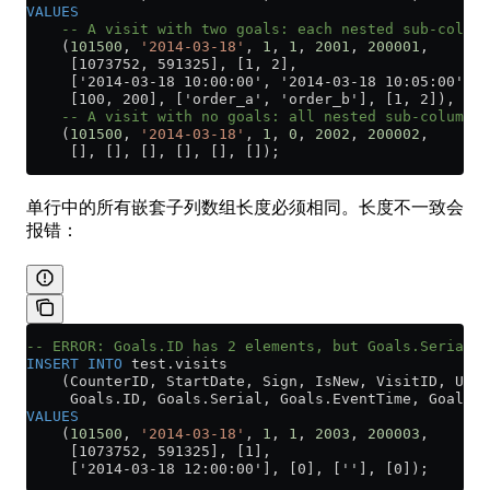
VALUES
    -- A visit with two goals: each nested sub-column
    (
101500
, 
'2014-03-18'
, 
1
, 
1
, 
2001
, 
200001
,
     [1073752, 591325], [1, 2],
     ['2014-03-18 10:00:00', '2014-03-18 10:05:00'],
     [100, 200], ['order_a', 'order_b'], [1, 2]),
    -- A visit with no goals: all nested sub-columns 
    (
101500
, 
'2014-03-18'
, 
1
, 
0
, 
2002
, 
200002
,
     [], [], [], [], [], []);
单行中的所有嵌套子列数组长度必须相同。长度不一致会
报错：
-- ERROR: Goals.ID has 2 elements, but Goals.Serial h
INSERT INTO
 test
.
visits
    (CounterID, StartDate, Sign, IsNew, VisitID, User
     Goals
.
ID
, 
Goals
.
Serial
, 
Goals
.
EventTime
, 
Goals
.
P
VALUES
    (
101500
, 
'2014-03-18'
, 
1
, 
1
, 
2003
, 
200003
,
     [1073752, 591325], [1],
     ['2014-03-18 12:00:00'], [0], [''], [0]);