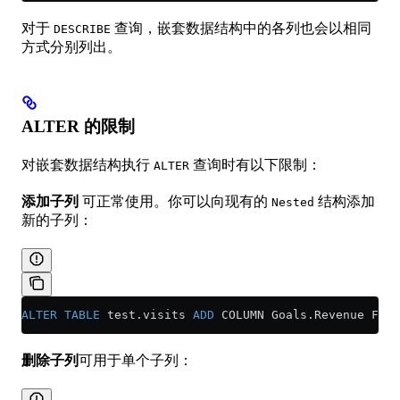
对于
查询，嵌套数据结构中的各列也会以相同
DESCRIBE
方式分别列出。
ALTER 的限制
对嵌套数据结构执行
查询时有以下限制：
ALTER
添加子列
可正常使用。你可以向现有的
结构添加
Nested
新的子列：
ALTER
 TABLE
 test
.
visits
 ADD
 COLUMN 
Goals
.
Revenue
 Floa
删除子列
可用于单个子列：