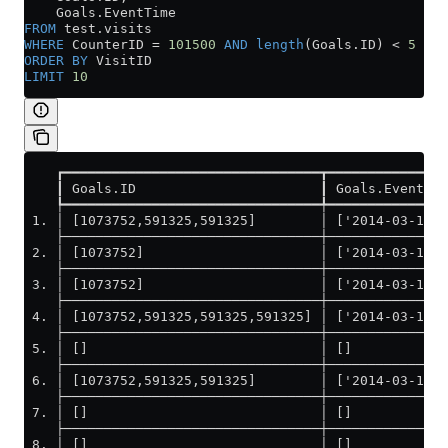
    Goals
.
EventTime
FROM
 test
.
visits
WHERE
 CounterID 
=
 101500
 AND
 length
(
Goals
.
ID
) 
<
 5
ORDER BY
 VisitID
LIMIT
 10
    ┏━━━━━━━━━━━━━━━━━━━━━━━━━━━━━━━━┳━━━━━━━━━━━━━━━
    ┃ Goals.ID                       ┃ Goals.EventTim
    ┡━━━━━━━━━━━━━━━━━━━━━━━━━━━━━━━━╇━━━━━━━━━━━━━━━
 1. │ [1073752,591325,591325]        │ ['2014-03-17 1
    ├────────────────────────────────┼───────────────
 2. │ [1073752]                      │ ['2014-03-17 0
    ├────────────────────────────────┼───────────────
 3. │ [1073752]                      │ ['2014-03-17 1
    ├────────────────────────────────┼───────────────
 4. │ [1073752,591325,591325,591325] │ ['2014-03-17 1
    ├────────────────────────────────┼───────────────
 5. │ []                             │ []            
    ├────────────────────────────────┼───────────────
 6. │ [1073752,591325,591325]        │ ['2014-03-17 1
    ├────────────────────────────────┼───────────────
 7. │ []                             │ []            
    ├────────────────────────────────┼───────────────
 8. │ []                             │ []            