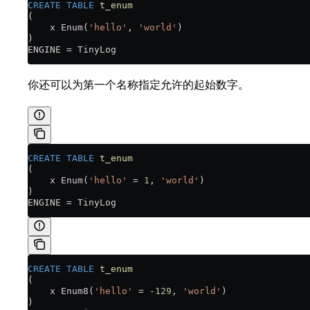
CREATE
 TABLE
 t_enum
(
    x Enum(
'hello'
, 
'world'
)
)
ENGINE 
=
 TinyLog
你还可以为第一个名称指定允许的起始数字。
CREATE
 TABLE
 t_enum
(
    x Enum(
'hello'
 =
 1
, 
'world'
)
)
ENGINE 
=
 TinyLog
CREATE
 TABLE
 t_enum
(
    x Enum8(
'hello'
 =
 -
129
, 
'world'
)
)