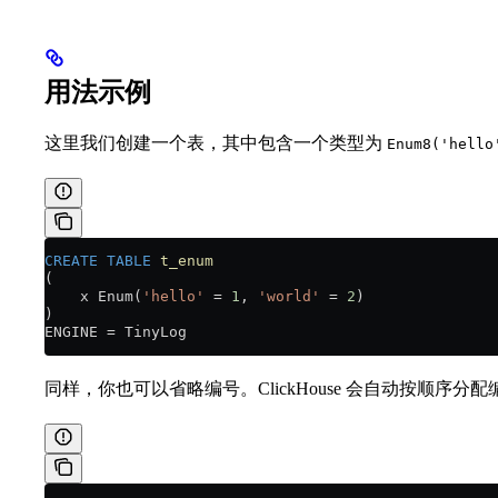
用法示例
这里我们创建一个表，其中包含一个类型为
Enum8('hello
CREATE
 TABLE
 t_enum
(
    x Enum(
'hello'
 =
 1
, 
'world'
 =
 2
)
)
ENGINE 
=
 TinyLog
同样，你也可以省略编号。ClickHouse 会自动按顺序分配