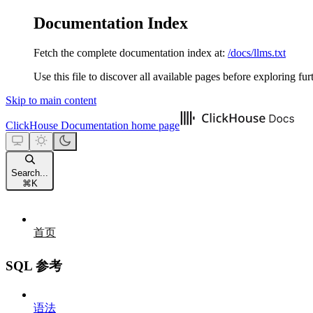
Documentation Index
Fetch the complete documentation index at:
/docs/llms.txt
Use this file to discover all available pages before exploring fur
Skip to main content
ClickHouse Documentation
home page
Search...
⌘
K
首页
SQL 参考
语法