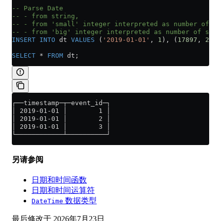
-- Parse Date
-- - from string,
-- - from 'small' integer interpreted as number of da
-- - from 'big' integer interpreted as number of seco
INSERT INTO
 dt 
VALUES
 (
'2019-01-01'
, 
1
), (
17897
, 
2
), 
SELECT
 *
 FROM
 dt;
┌──timestamp─┬─event_id─┐
│ 2019-01-01 │        1 │
│ 2019-01-01 │        2 │
│ 2019-01-01 │        3 │
└────────────┴──────────┘
另请参阅
日期和时间函数
日期和时间运算符
数据类型
DateTime
最后修改于
2026年7月23日