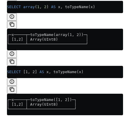
SELECT
 array
(
1
, 
2
) 
AS
 x, toTypeName(x)
┌─x─────┬─toTypeName(array(1, 2))─┐
│ [1,2] │ Array(UInt8)            │
└───────┴─────────────────────────┘
SELECT
 [1, 2] 
AS
 x, toTypeName(x)
┌─x─────┬─toTypeName([1, 2])─┐
│ [1,2] │ Array(UInt8)       │
└───────┴────────────────────┘