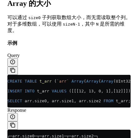
Array 的大小
可以通过
子列获取数组大小，而无需读取整个列。
size0
对于多维数组，可以使用
，其中
是所需的维
sizeN-1
N
度。
示例
Query
CREATE
 TABLE
 t_arr
 (
`arr`
 Array
(
Array
(
Array
(UInt32)))
INSERT INTO
 t_arr 
VALUES
 ([[[12, 13, 0, 1],[12]]]);
SELECT
 arr
.
size0
, 
arr
.
size1
, 
arr
.
size2
 FROM
 t_arr;
Response
┌─arr.size0─┬─arr.size1─┬─arr.size2─┐