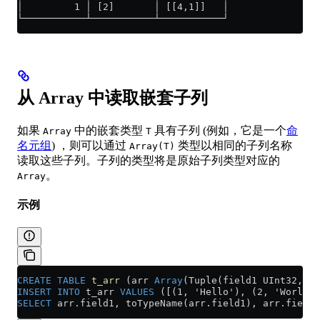
│         1 │ [2]       │ [[4,1]]   │
└───────────┴───────────┴───────────┘
从 Array 中读取嵌套子列
如果
中的嵌套类型
具有子列 (例如，它是一个
命
Array
T
名元组
) ，则可以通过
类型以相同的子列名称
Array(T)
读取这些子列。子列的类型将是原始子列类型对应的
。
Array
示例
CREATE
 TABLE
 t_arr
 (arr 
Array
(Tuple(field1 UInt32, fi
INSERT INTO
 t_arr 
VALUES
 ([(1, 'Hello'), (2, 'World')
SELECT
 arr
.
field1
, toTypeName(
arr
.
field1
), 
arr
.
field2