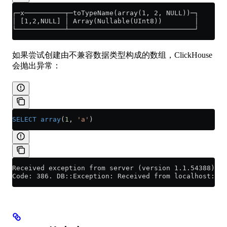
┌─x──────────┬─toTypeName(array(1, 2, NULL))─┐
│ [1,2,NULL] │ Array(Nullable(UInt8))        │
└────────────┴───────────────────────────────┘
如果尝试创建由不兼容数据类型构成的数组，ClickHouse
会抛出异常：
SELECT
 array
(
1
, 
'a'
)
Received exception from server (version 1.1.54388):
Code: 386. DB::Exception: Received from localhost:90