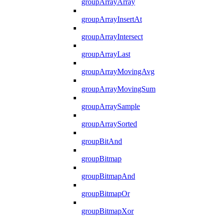
groupArrayArray
groupArrayInsertAt
groupArrayIntersect
groupArrayLast
groupArrayMovingAvg
groupArrayMovingSum
groupArraySample
groupArraySorted
groupBitAnd
groupBitmap
groupBitmapAnd
groupBitmapOr
groupBitmapXor