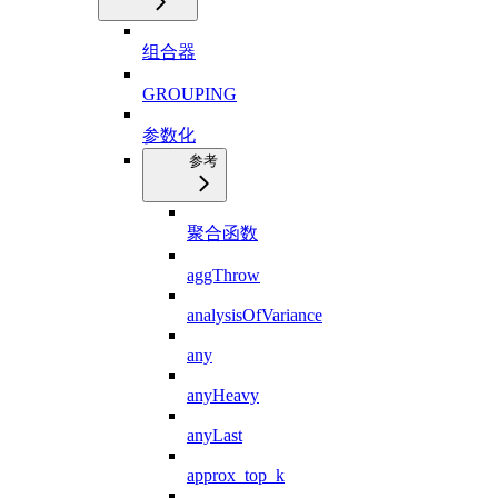
组合器
GROUPING
参数化
参考
聚合函数
aggThrow
analysisOfVariance
any
anyHeavy
anyLast
approx_top_k