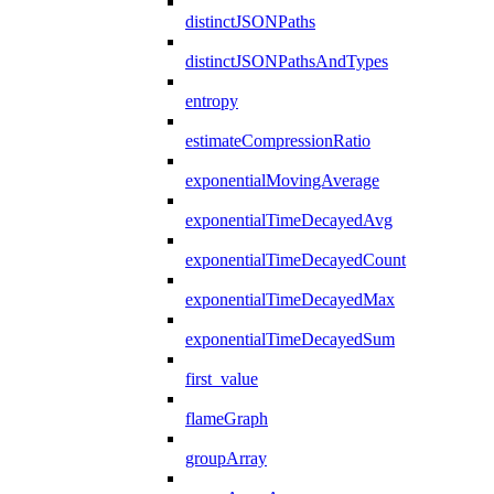
distinctJSONPaths
distinctJSONPathsAndTypes
entropy
estimateCompressionRatio
exponentialMovingAverage
exponentialTimeDecayedAvg
exponentialTimeDecayedCount
exponentialTimeDecayedMax
exponentialTimeDecayedSum
first_value
flameGraph
groupArray