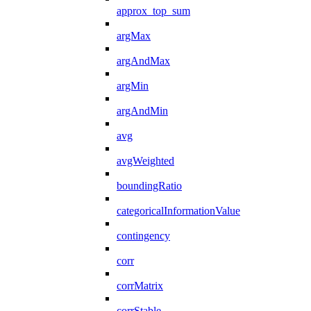
approx_top_sum
argMax
argAndMax
argMin
argAndMin
avg
avgWeighted
boundingRatio
categoricalInformationValue
contingency
corr
corrMatrix
corrStable