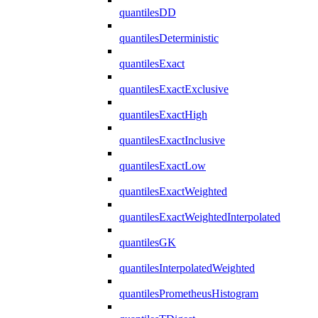
quantilesDD
quantilesDeterministic
quantilesExact
quantilesExactExclusive
quantilesExactHigh
quantilesExactInclusive
quantilesExactLow
quantilesExactWeighted
quantilesExactWeightedInterpolated
quantilesGK
quantilesInterpolatedWeighted
quantilesPrometheusHistogram