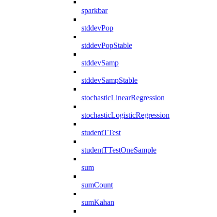
sparkbar
stddevPop
stddevPopStable
stddevSamp
stddevSampStable
stochasticLinearRegression
stochasticLogisticRegression
studentTTest
studentTTestOneSample
sum
sumCount
sumKahan