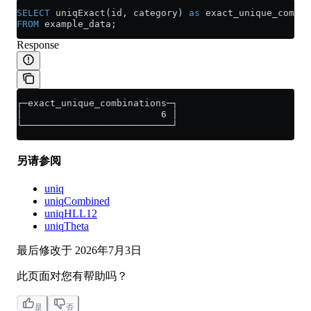
SELECT
 uniqExact(id, category) 
as
 exact_unique_combin
FROM
 example_data;
Response
┌─exact_unique_combinations─┐
│                         6 │
└───────────────────────────┘
另请参阅
uniq
uniqCombined
uniqHLL12
uniqTheta
最后修改于
2026年7月3日
此页面对您有帮助吗？
是
否