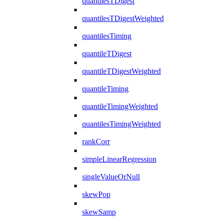
quantilesTDigest
quantilesTDigestWeighted
quantilesTiming
quantileTDigest
quantileTDigestWeighted
quantileTiming
quantileTimingWeighted
quantilesTimingWeighted
rankCorr
simpleLinearRegression
singleValueOrNull
skewPop
skewSamp