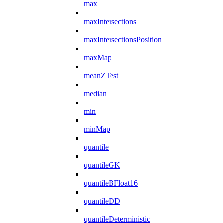
max
maxIntersections
maxIntersectionsPosition
maxMap
meanZTest
median
min
minMap
quantile
quantileGK
quantileBFloat16
quantileDD
quantileDeterministic