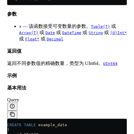
参数
— 该函数接受可变数量的参数。
或
x
Tuple(T)
或
或
或
或
Array(T)
Date
DateTime
String
(U)Int*
或
或
Float*
Decimal
返回值
返回不同参数值的精确数量，类型为 UInt64。
UInt64
示例
基本用法
Query
CREATE
 TABLE
 example_data
(