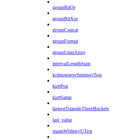
groupBitOr
groupBitXor
groupConcat
groupFormat
groupUniqArray
intervalLengthSum
kolmogorovSmirnovTest
kurtPop
kurtSamp
largestTriangleThreeBuckets
last_value
mannWhitneyUTest