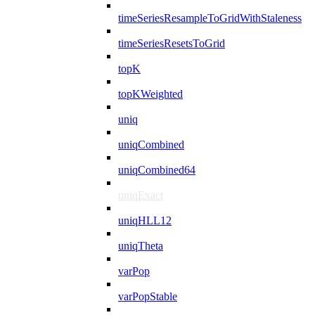
timeSeriesResampleToGridWithStaleness
timeSeriesResetsToGrid
topK
topKWeighted
uniq
uniqCombined
uniqCombined64
uniqExact
uniqHLL12
uniqTheta
varPop
varPopStable