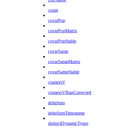
count
covarPop
covarPopMatrix
covarPopStable
covarSamp
covarSampMatrix
covarSampStable
cramersV
cramersVBiasCorrected
deltaSum
deltaSumTimestamp
distinctDynamicTypes