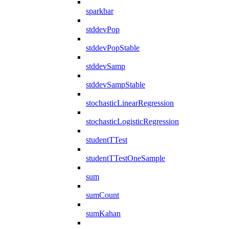
sparkbar
stddevPop
stddevPopStable
stddevSamp
stddevSampStable
stochasticLinearRegression
stochasticLogisticRegression
studentTTest
studentTTestOneSample
sum
sumCount
sumKahan