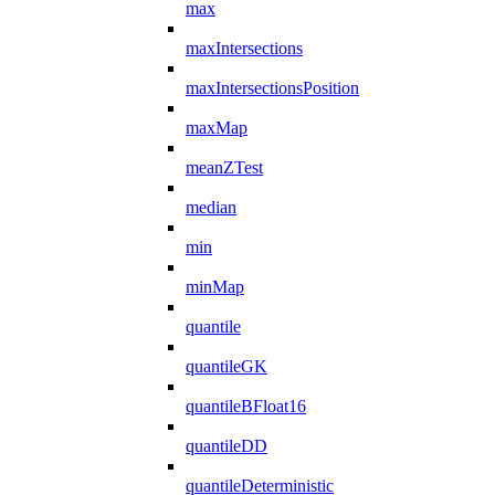
max
maxIntersections
maxIntersectionsPosition
maxMap
meanZTest
median
min
minMap
quantile
quantileGK
quantileBFloat16
quantileDD
quantileDeterministic