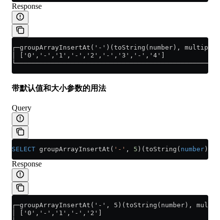
Response
┌─groupArrayInsertAt('-')(toString(number), multiply(
│ ['0','-','1','-','2','-','3','-','4']              
└────────────────────────────────────────────────────
带默认值和大小参数的用法
Query
SELECT
 groupArrayInsertAt(
'-'
, 
5
)(toString(
number
), 
n
Response
┌─groupArrayInsertAt('-', 5)(toString(number), multip
│ ['0','-','1','-','2']                              