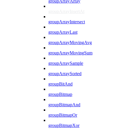
groupArrayArray
groupArrayInsertAt
groupArrayIntersect
groupArrayLast
groupArrayMovingAvg
groupArrayMovingSum
groupArraySample
groupArraySorted
groupBitAnd
groupBitmap
groupBitmapAnd
groupBitmapOr
groupBitmapXor