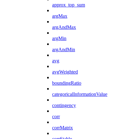
approx_top_sum
argMax
argAndMax
argMin
argAndMin
avg
avgWeighted
boundingRatio
categoricalInformationValue
contingency
corr
corrMatrix
corrStable