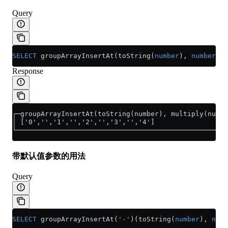
Query
SELECT
 groupArrayInsertAt(toString(
number
), 
number
 *
 
Response
┌─groupArrayInsertAt(toString(number), multiply(numbe
│ ['0','','1','','2','','3','','4']                  
└────────────────────────────────────────────────────
带默认值参数的用法
Query
SELECT
 groupArrayInsertAt(
'-'
)(toString(
number
), 
numb