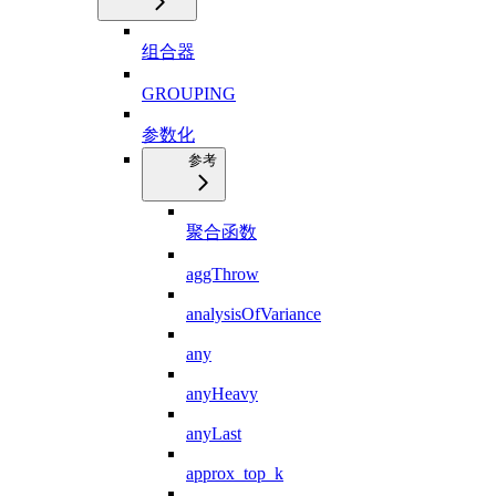
组合器
GROUPING
参数化
参考
聚合函数
aggThrow
analysisOfVariance
any
anyHeavy
anyLast
approx_top_k