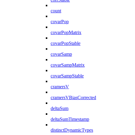
count
covarPop
covarPopMatrix
covarPopStable
covarSamp
covarSampMatrix
covarSampStable
cramersV
cramersVBiasCorrected
deltaSum
deltaSumTimestamp
distinctDynamicTypes