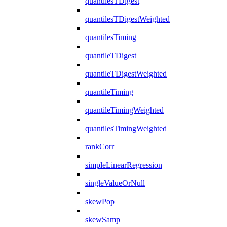
quantilesTDigest
quantilesTDigestWeighted
quantilesTiming
quantileTDigest
quantileTDigestWeighted
quantileTiming
quantileTimingWeighted
quantilesTimingWeighted
rankCorr
simpleLinearRegression
singleValueOrNull
skewPop
skewSamp