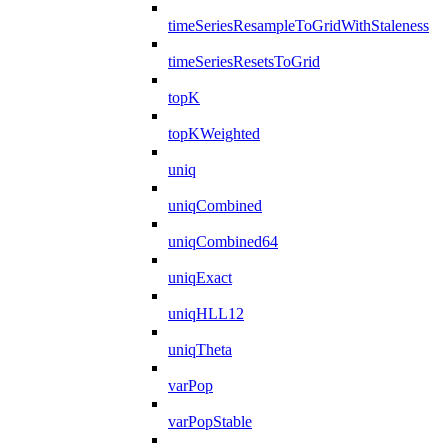
timeSeriesResampleToGridWithStaleness
timeSeriesResetsToGrid
topK
topKWeighted
uniq
uniqCombined
uniqCombined64
uniqExact
uniqHLL12
uniqTheta
varPop
varPopStable