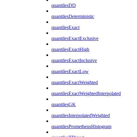
quantilesDD
quantilesDeterministic
quantilesExact
quantilesExactExclusive
quantilesExactHigh
quantilesExactInclusive
quantilesExactLow
quantilesExactWeighted
quantilesExactWeightedInterpolated
quantilesGK
quantilesInterpolatedWeighted
quantilesPrometheusHistogram