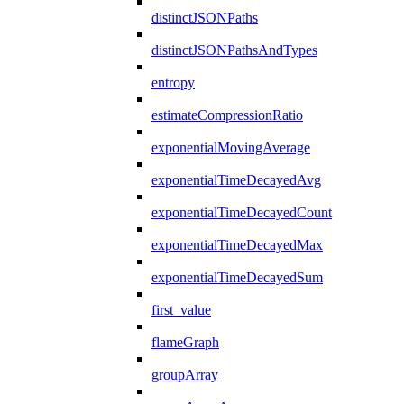
distinctJSONPaths
distinctJSONPathsAndTypes
entropy
estimateCompressionRatio
exponentialMovingAverage
exponentialTimeDecayedAvg
exponentialTimeDecayedCount
exponentialTimeDecayedMax
exponentialTimeDecayedSum
first_value
flameGraph
groupArray