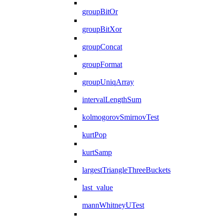
groupBitOr
groupBitXor
groupConcat
groupFormat
groupUniqArray
intervalLengthSum
kolmogorovSmirnovTest
kurtPop
kurtSamp
largestTriangleThreeBuckets
last_value
mannWhitneyUTest