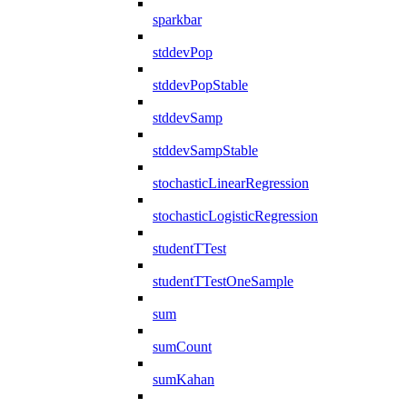
sparkbar
stddevPop
stddevPopStable
stddevSamp
stddevSampStable
stochasticLinearRegression
stochasticLogisticRegression
studentTTest
studentTTestOneSample
sum
sumCount
sumKahan