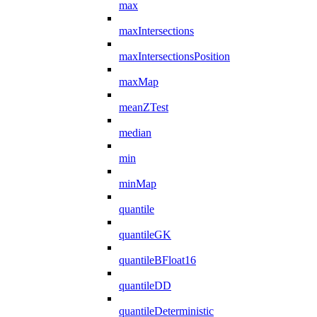
max
maxIntersections
maxIntersectionsPosition
maxMap
meanZTest
median
min
minMap
quantile
quantileGK
quantileBFloat16
quantileDD
quantileDeterministic