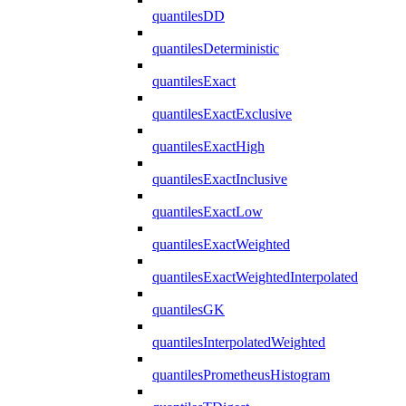
quantilesDD
quantilesDeterministic
quantilesExact
quantilesExactExclusive
quantilesExactHigh
quantilesExactInclusive
quantilesExactLow
quantilesExactWeighted
quantilesExactWeightedInterpolated
quantilesGK
quantilesInterpolatedWeighted
quantilesPrometheusHistogram