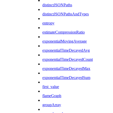
distinctJSONPaths
distinctJSONPathsAndTypes
entropy
estimateCompressionRatio
exponentialMovingAverage
exponentialTimeDecayedAvg
exponentialTimeDecayedCount
exponentialTimeDecayedMax
exponentialTimeDecayedSum
first_value
flameGraph
groupArray