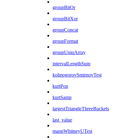
groupBitOr
groupBitXor
groupConcat
groupFormat
groupUniqArray
intervalLengthSum
kolmogorovSmirnovTest
kurtPop
kurtSamp
largestTriangleThreeBuckets
last_value
mannWhitneyUTest