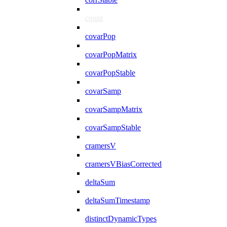
count
covarPop
covarPopMatrix
covarPopStable
covarSamp
covarSampMatrix
covarSampStable
cramersV
cramersVBiasCorrected
deltaSum
deltaSumTimestamp
distinctDynamicTypes