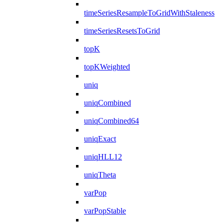
timeSeriesResampleToGridWithStaleness
timeSeriesResetsToGrid
topK
topKWeighted
uniq
uniqCombined
uniqCombined64
uniqExact
uniqHLL12
uniqTheta
varPop
varPopStable