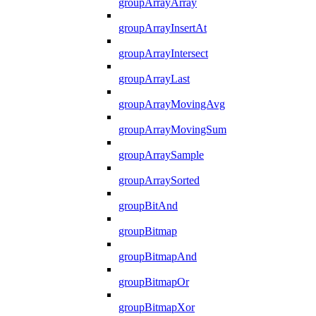
groupArrayArray
groupArrayInsertAt
groupArrayIntersect
groupArrayLast
groupArrayMovingAvg
groupArrayMovingSum
groupArraySample
groupArraySorted
groupBitAnd
groupBitmap
groupBitmapAnd
groupBitmapOr
groupBitmapXor