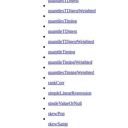
quantilesTDigest
quantilesTDigestWeighted
quantilesTiming
quantileTDigest
quantileTDigestWeighted
quantileTiming
quantileTimingWeighted
quantilesTimingWeighted
rankCorr
simpleLinearRegression
singleValueOrNull
skewPop
skewSamp