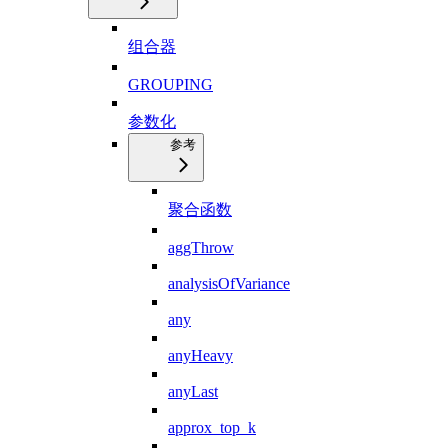
组合器
GROUPING
参数化
参考
聚合函数
aggThrow
analysisOfVariance
any
anyHeavy
anyLast
approx_top_k