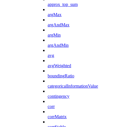
approx_top_sum
argMax
argAndMax
argMin
argAndMin
avg
avgWeighted
boundingRatio
categoricalInformationValue
contingency
corr
corrMatrix
corrStable