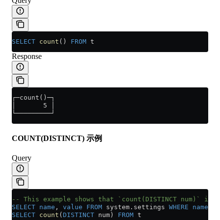
Query
SELECT
 count
() 
FROM
 t
Response
┌─count()─┐
│       5 │
└─────────┘
COUNT(DISTINCT) 示例
Query
-- This example shows that `count(DISTINCT num)` is p
SELECT
 name
, 
value
 FROM
 system
.
settings
 WHERE
 name
 =
 
SELECT
 count
(
DISTINCT
 num) 
FROM
 t