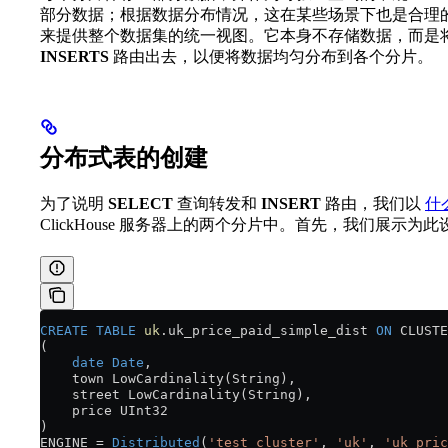
部分数据；根据数据分布情况，这在某些场景下也是合理
来提供整个数据集的统一视图。它本身不存储数据，而是
INSERTS
路由出去，以便将数据均匀分布到各个分片。
分布式表的创建
为了说明
SELECT
查询转发和
INSERT
路由，我们以
什么
ClickHouse 服务器上的两个分片中。首先，我们展示为
CREATE
 TABLE
 uk
.uk_price_paid_simple_dist 
ON
 CLUSTE
(
    date
 Date
,
    town LowCardinality(String),
    street LowCardinality(String),
    price UInt32
)
ENGINE 
=
 Distributed
(
'test_cluster'
, 
'uk'
, 
'uk_pric