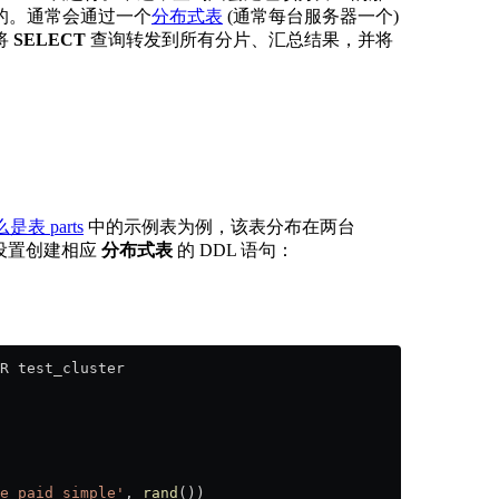
的。通常会通过一个
分布式表
(通常每台服务器一个)
将
SELECT
查询转发到所有分片、汇总结果，并将
是表 parts
中的示例表为例，该表分布在两台
此设置创建相应
分布式表
的 DDL 语句：
R test_cluster
e_paid_simple'
, 
rand
())