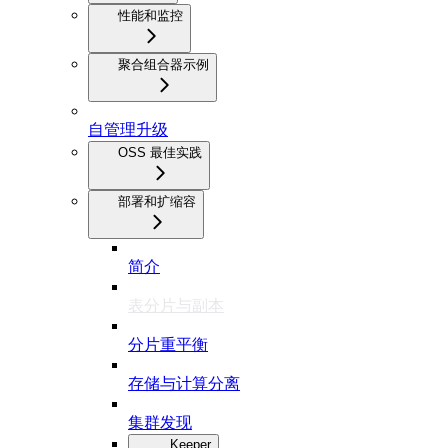
性能和监控
聚合组合器示例
自管理升级
OSS 最佳实践
部署和扩缩容
简介
表分片与副本
分片重平衡
存储与计算分离
集群发现
Keeper