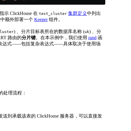
指示 ClickHouse 在
集群定义
中列出
test_cluster
构
中额外部署一个
Keeper
组件。
) 、分片目标表所在的数据库名称 (
) 、分
luster
uk
ERT 路由的
分片键
。在本示例中，我们使用
rand
函
表达式——包括复杂表达式——具体取决于使用场
 时的处理流程：
发送到承载该表的 ClickHouse 服务器，可以直接发