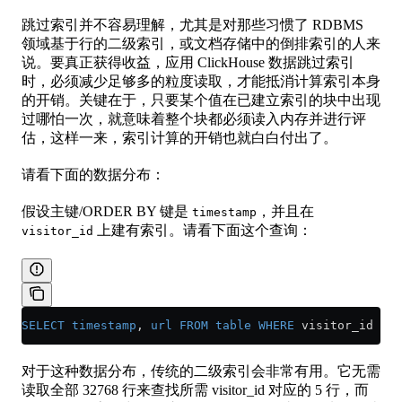
跳过索引并不容易理解，尤其是对那些习惯了 RDBMS
领域基于行的二级索引，或文档存储中的倒排索引的人来
说。要真正获得收益，应用 ClickHouse 数据跳过索引
时，必须减少足够多的粒度读取，才能抵消计算索引本身
的开销。关键在于，只要某个值在已建立索引的块中出现
过哪怕一次，就意味着整个块都必须读入内存并进行评
估，这样一来，索引计算的开销也就白白付出了。
请看下面的数据分布：
假设主键/ORDER BY 键是
，并且在
timestamp
上建有索引。请看下面这个查询：
visitor_id
SELECT
 timestamp
, 
url
 FROM
 table
 WHERE
 visitor_id 
=
 1
对于这种数据分布，传统的二级索引会非常有用。它无需
读取全部 32768 行来查找所需 visitor_id 对应的 5 行，而