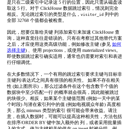
是只在二级索引中记录这 5 行的位置，因此只需从磁盘读
取这 5 行。对于 ClickHouse 数据跳过索引，情况则完全
相反。无论跳过索引的类型是什么，
列中的
visitor_id
全部 32768 个值都会被检查。
因此，想要仅靠给关键 列添加索引来加速 ClickHouse 查
询，这种直觉往往是错误的。只有在考察过其他替代方案
之后，才应使用这类高级功能，例如修改主键 (参见
如何
选择主键
) 、使用 projections，或使用 materialized views。
即使数据跳过索引确实适用，通常也仍需要对索引和表进
行仔细调优。
在大多数情况下，一个有用的跳过索引要求主键与目标非
主键列/表达式之间具有很强的相关性。 如果不存在相关
性 (如上图所示) ，那么过滤条件在这个包含数千个值的
数据块中至少匹配一行 的概率就会很高，因此能被跳过
的块很少。相反，如果某个主键值范围 (例如一天中的某
个时段) 与潜在索引列中的值 (例如电视观众年龄) 高度相
关，那么 minmax 类型的索引 很可能会带来收益。请注
意，在插入数据时，可能可以提高这种相关性，方法包括
在排序/ORDER BY 键中加入额外的 列，或者采用批量插
入的方式，使与主键相关的值在 on insert 时被分组。例