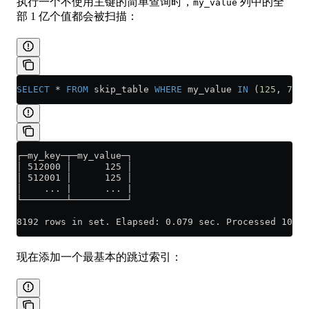
执行一个不使用主键的简单查询时，
列中的全
my_value
部 1 亿个值都会被扫描：
SELECT
 *
 FROM
 skip_table 
WHERE
 my_value 
IN
 (
125
, 
700
)
┌─my_key─┬─my_value─┐
│ 512000 │      125 │
│ 512001 │      125 │
│    ... |      ... |
└────────┴──────────┘
8192 rows in set. Elapsed: 0.079 sec. Processed 100.0
现在添加一个最基本的跳过索引：