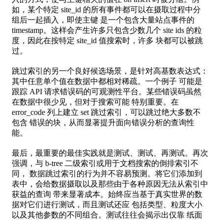
如，某个特定 site_id 的所有事件都可以在摄取过程中分
组后一起插入，即使主键 是一个包含大量站点事件的
timestamp。这样会产生许多只包含少数几个 site ids 的粒
度，因此在按特定 site_id 值搜索时，许多 块都可以被跳
过。
跳过索引的另一个良好候选场景，是针对高基数表达式：
其中任意单个值在数据中都相对稀疏。一个例子 可能是
跟踪 API 请求错误码的可观测性平台。某些错误码虽然
在数据中很少见，但对于搜索可能 特别重要。在
error_code 列上建立 set 跳过索引，可以跳过绝大多数不
包含 错误的块，从而显著提升面向错误分析的查询性
能。
最后，最重要的最佳实践就是测试、测试、再测试。再次
强调，与 b-tree 二级索引或用于文档搜索的倒排索引不
同， 数据跳过索引的行为并不容易预测。将它们添加到
表中，会给数据摄取以及那些由于各种原因无法从索引中
获益的查询 带来显著成本。始终应当基于真实世界的数
据对它们进行测试，而且测试还应 包括类型、粒度大小
以及其他参数的不同组合。测试往往会揭示出仅靠 纸面