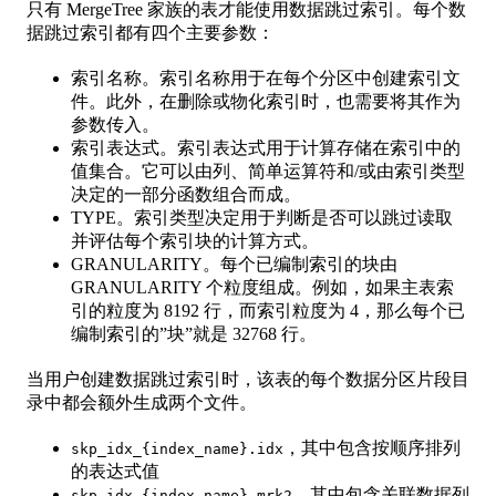
只有 MergeTree 家族的表才能使用数据跳过索引。每个数
据跳过索引都有四个主要参数：
索引名称。索引名称用于在每个分区中创建索引文
件。此外，在删除或物化索引时，也需要将其作为
参数传入。
索引表达式。索引表达式用于计算存储在索引中的
值集合。它可以由列、简单运算符和/或由索引类型
决定的一部分函数组合而成。
TYPE。索引类型决定用于判断是否可以跳过读取
并评估每个索引块的计算方式。
GRANULARITY。每个已编制索引的块由
GRANULARITY 个粒度组成。例如，如果主表索
引的粒度为 8192 行，而索引粒度为 4，那么每个已
编制索引的”块”就是 32768 行。
当用户创建数据跳过索引时，该表的每个数据分区片段目
录中都会额外生成两个文件。
，其中包含按顺序排列
skp_idx_{index_name}.idx
的表达式值
，其中包含关联数据列
skp_idx_{index_name}.mrk2