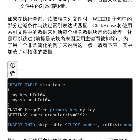
文件中的对应偏移量。
如果在执行查询、读取相关列文件时，WHERE 子句中的
部分过滤条件与跳过索引表达式匹配，ClickHouse 将使用
索引文件中的数据来判断每个相关数据块是必须处理，还
是可以跳过 (前提是该块尚未因应用主键而被排除) 。为
了用一个非常简化的例子来说明这一点，请看下表，其中
加载了可预测的数据。
CREATE
 TABLE
 skip_table
(
  my_key UInt64,
  my_value UInt64
)
ENGINE MergeTree 
primary key
 my_key
SETTINGS index_granularity
=
8192
;
INSERT INTO
 skip_table 
SELECT
 number
, intDiv(
number
,
4