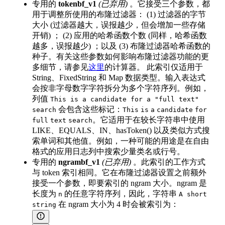
专用的
tokenbf_v1
(已弃用)
。它接受三个参数，都
用于调整所使用的布隆过滤器： (1) 过滤器的字节
大小 (过滤器越大，误报越少，但会增加一些存储
开销) ； (2) 应用的哈希函数个数 (同样，哈希函数
越多，误报越少) ；以及 (3) 布隆过滤器哈希函数的
种子。有关这些参数如何影响布隆过滤器功能的更
多细节，请参见
这里
的计算器。 此索引仅适用于
String、FixedString 和 Map 数据类型。输入表达式
会按非字母数字字符拆分为多个字符序列。例如，
列值
This is a candidate for a "full text"
会包含这些标记：
search
This
is
a
candidate
for
。它适用于在较长字符串中使用
full
text
search
LIKE、EQUALS、IN、hasToken() 以及类似方式搜
索单词和其他值。例如，一种可能的用途是在自由
格式的应用日志列中搜索少量类名或行号。
专用的
ngrambf_v1
(已弃用)
。此索引的工作方式
与 token 索引相同。它在布隆过滤器设置之前额外
接受一个参数，即要索引的 ngram 大小。ngram 是
长度为
的任意字符序列，因此，字符串
n
A short
在 ngram 大小为 4 时会被索引为：
string