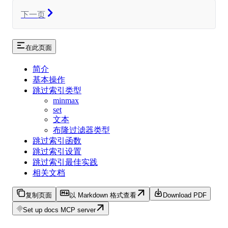
下一页
在此页面
简介
基本操作
跳过索引类型
minmax
set
文本
布隆过滤器类型
跳过索引函数
跳过索引设置
跳过索引最佳实践
相关文档
复制页面
以 Markdown 格式查看
Download PDF
Set up docs MCP server