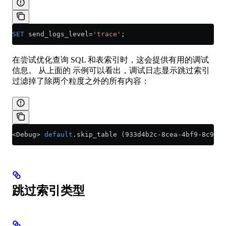
SET
 send_logs_level
=
'trace'
;
在尝试优化查询 SQL 和表索引时，这会提供有用的调试
信息。 从上面的 示例可以看出，调试日志显示跳过索引
过滤掉了除两个粒度之外的所有内容：
<
Debug
>
 default
.skip_table (933d4b2c
-
8cea
-
4bf9
-
8c93
-
c
跳过索引类型