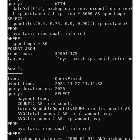
query:             WITH
  dateDiff('s', pickup_datetime, dropoff_datetime) as
  trip_distance / trip_time * 3600 AS speed_mph
SELECT
  quantiles(0.5, 0.75, 0.9, 0.99)(trip_distance)
FROM
  nyc_taxi.trips_small_inferred
WHERE
  speed_mph > 30
FORMAT JSON
read_rows:         329044175
tables:            ['nyc_taxi.trips_small_inferred']
Row 2:
──────
type:              QueryFinish
event_time:        2024-11-27 11:11:33
query_duration_ms: 2026
query:             SELECT
    payment_type,
    COUNT() AS trip_count,
    formatReadableQuantity(SUM(trip_distance)) AS tot
    AVG(total_amount) AS total_amount_avg,
    AVG(tip_amount) AS tip_amount_avg
FROM
    nyc_taxi.trips_small_inferred
WHERE
    pickup_datetime >= '2009-01-01' AND pickup_dateti