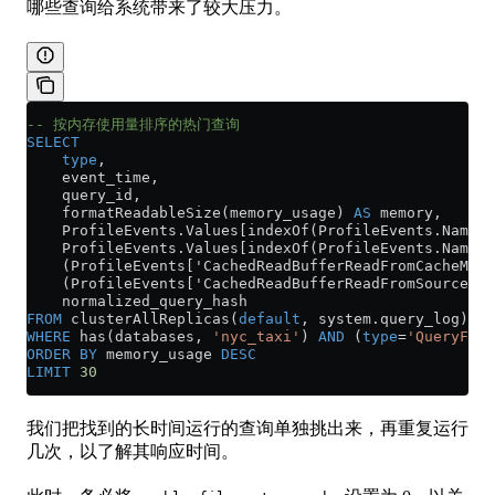
哪些查询给系统带来了较大压力。
-- 按内存使用量排序的热门查询
SELECT
    type
,
    event_time,
    query_id,
    formatReadableSize(memory_usage) 
AS
 memory,
    ProfileEvents
.
Values
[indexOf(ProfileEvents.Names
    ProfileEvents
.
Values
[indexOf(ProfileEvents.Names,
    (ProfileEvents['CachedReadBufferReadFromCacheMicr
    (ProfileEvents['CachedReadBufferReadFromSourceMic
    normalized_query_hash
FROM
 clusterAllReplicas(
default
, 
system
.
query_log
)
WHERE
 has(databases, 
'nyc_taxi'
) 
AND
 (
type
=
'QueryFini
ORDER BY
 memory_usage 
DESC
LIMIT
 30
我们把找到的长时间运行的查询单独挑出来，再重复运行
几次，以了解其响应时间。