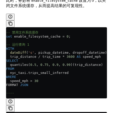
此时，务必将
设置为 0，以关
enable_filesystem_cache
闭文件系统缓存，从而提高结果的可复现性。
-- 禁用文件系统缓存
set
 enable_filesystem_cache 
=
 0
;
-- 运行查询 1
WITH
  dateDiff
(
's'
, pickup_datetime, dropoff_datetime) 
as
  trip_distance 
/
 trip_time 
*
 3600
 AS
 speed_mph
SELECT
  quantiles(
0
.
5
, 
0
.
75
, 
0
.
9
, 
0
.
99
)(trip_distance)
FROM
  nyc_taxi
.
trips_small_inferred
WHERE
  speed_mph 
>
 30
FORMAT 
JSON
----