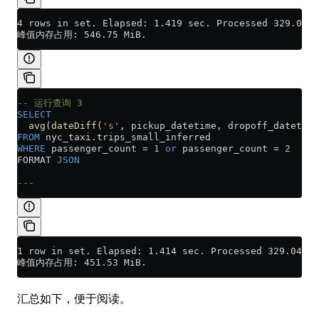
4 rows in set. Elapsed: 1.419 sec. Processed 329.04 m
峰值内存占用: 546.75 MiB.
-- 运行查询 3
SELECT
  avg
(
dateDiff
(
's'
, pickup_datetime, dropoff_datetime
FROM
 nyc_taxi
.
trips_small_inferred
WHERE
 passenger_count 
=
 1
 or
 passenger_count 
=
 2
FORMAT 
JSON
---
1 row in set. Elapsed: 1.414 sec. Processed 329.04 mi
峰值内存占用: 451.53 MiB.
汇总如下，便于阅读。