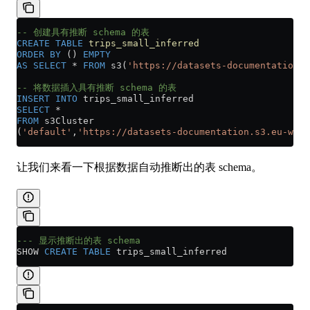
-- 创建具有推断 schema 的表
CREATE
 TABLE
 trips_small_inferred
ORDER BY
 () 
EMPTY
AS
 SELECT
 *
 FROM
 s3(
'https://datasets-documentation.s
-- 将数据插入具有推断 schema 的表
INSERT INTO
 trips_small_inferred
SELECT
 *
FROM
 s3Cluster
(
'default'
,
'https://datasets-documentation.s3.eu-west
让我们来看一下根据数据自动推断出的表 schema。
--- 显示推断出的表 schema
SHOW 
CREATE
 TABLE
 trips_small_inferred