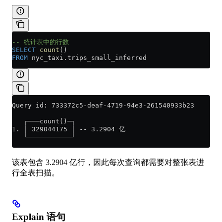
-- 统计表中的行数
SELECT
 count
()
FROM
 nyc_taxi
.
trips_small_inferred
Query id: 733372c5-deaf-4719-94e3-261540933b23
   ┌───count()─┐
1. │ 329044175 │ -- 3.2904 亿
   └───────────┘
该表包含 3.2904 亿行，因此每次查询都需要对整张表进
行全表扫描。
Explain 语句