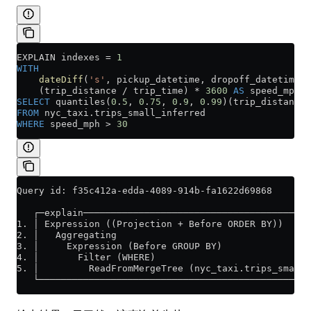
EXPLAIN indexes 
=
 1
WITH
    dateDiff
(
's'
, pickup_datetime, dropoff_datetime) 
    (trip_distance 
/
 trip_time) 
*
 3600
 AS
 speed_mph
SELECT
 quantiles(
0
.
5
, 
0
.
75
, 
0
.
9
, 
0
.
99
)(trip_distance)
FROM
 nyc_taxi
.
trips_small_inferred
WHERE
 speed_mph 
>
 30
Query id: f35c412a-edda-4089-914b-fa1622d69868
   ┌─explain─────────────────────────────────────────
1. │ Expression ((Projection + Before ORDER BY))     
2. │   Aggregating                                   
3. │     Expression (Before GROUP BY)                
4. │       Filter (WHERE)                            
5. │         ReadFromMergeTree (nyc_taxi.trips_small_
   └─────────────────────────────────────────────────