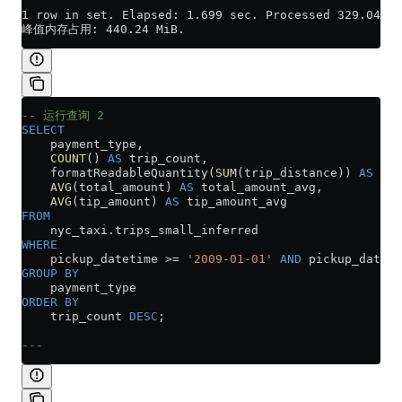
1 row in set. Elapsed: 1.699 sec. Processed 329.04 mi
峰值内存占用: 440.24 MiB.
-- 运行查询 2
SELECT
    payment_type,
    COUNT
() 
AS
 trip_count,
    formatReadableQuantity(
SUM
(trip_distance)) 
AS
 tot
    AVG
(total_amount) 
AS
 total_amount_avg,
    AVG
(tip_amount) 
AS
 tip_amount_avg
FROM
    nyc_taxi
.
trips_small_inferred
WHERE
    pickup_datetime 
>=
 '2009-01-01'
 AND
 pickup_dateti
GROUP BY
    payment_type
ORDER BY
    trip_count 
DESC
;
---