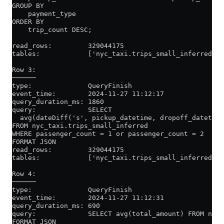
GROUP BY
    payment_type
ORDER BY
    trip_count DESC;
read_rows:         329044175
tables:            ['nyc_taxi.trips_small_inferred']
Row 3:
──────
type:              QueryFinish
event_time:        2024-11-27 11:12:17
query_duration_ms: 1860
query:             SELECT
  avg(dateDiff('s', pickup_datetime, dropoff_datetime
FROM nyc_taxi.trips_small_inferred
WHERE passenger_count = 1 or passenger_count = 2
FORMAT JSON
read_rows:         329044175
tables:            ['nyc_taxi.trips_small_inferred']
Row 4:
──────
type:              QueryFinish
event_time:        2024-11-27 11:12:31
query_duration_ms: 690
query:             SELECT avg(total_amount) FROM nyc_
FORMAT JSON