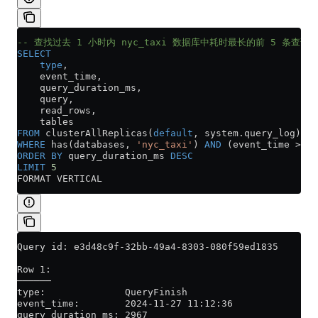
-- 查找过去 1 小时内 nyc_taxi 数据库中耗时最长的前 5 条查询
SELECT
    type
,
    event_time,
    query_duration_ms,
    query,
    read_rows,
    tables
FROM
 clusterAllReplicas(
default
, 
system
.
query_log
)
WHERE
 has(databases, 
'nyc_taxi'
) 
AND
 (event_time 
>=
 (
ORDER BY
 query_duration_ms 
DESC
LIMIT
 5
FORMAT VERTICAL
Query id: e3d48c9f-32bb-49a4-8303-080f59ed1835
Row 1:
──────
type:              QueryFinish
event_time:        2024-11-27 11:12:36
query_duration_ms: 2967