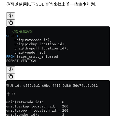
你可以使用以下 SQL 查询来找出唯一值较少的列。
-- 识别低基数列
SELECT
    uniq(ratecode_id),
    uniq(pickup_location_id),
    uniq(dropoff_location_id),
    uniq(vendor_id)
FROM
 trips_small_inferred
FORMAT VERTICAL
查询 id: d502c6a1-c9bc-4415-9d86-5de74dd6d932
行 1:
──────
uniq(ratecode_id):         6
uniq(pickup_location_id):  260
uniq(dropoff_location_id): 260
uniq(vendor_id):           3