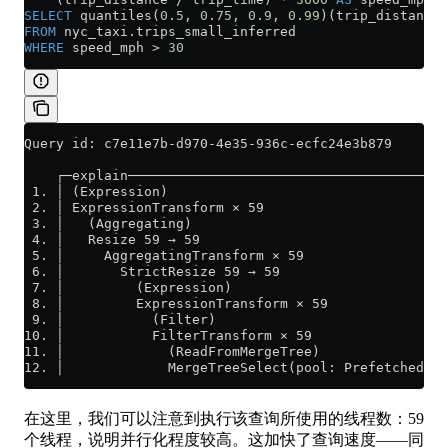
SELECT
 quantiles(
0
.
5
, 
0
.
75
, 
0
.
9
, 
0
.
99
)(trip_distance)
FROM
 nyc_taxi
.
trips_small_inferred
WHERE
 speed_mph 
>
 30
Query id: c7e11e7b-d970-4e35-936c-ecfc24e3b879
    ┌─explain────────────────────────────────────────
 1. │ (Expression)                                   
 2. │ ExpressionTransform × 59                       
 3. │   (Aggregating)                                
 4. │   Resize 59 → 59                               
 5. │     AggregatingTransform × 59                  
 6. │       StrictResize 59 → 59                     
 7. │         (Expression)                           
 8. │         ExpressionTransform × 59               
 9. │           (Filter)                             
10. │           FilterTransform × 59                 
11. │             (ReadFromMergeTree)                
12. │             MergeTreeSelect(pool: PrefetchedRea
在这里，我们可以注意到执行该查询所使用的线程数：59
个线程，说明并行化程度较高。这加快了查询速度——同