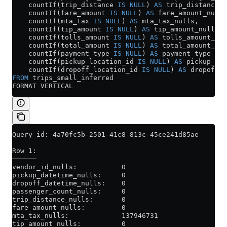
    countIf(trip_distance 
IS
 NULL
) 
AS
 trip_distance_n
    countIf(fare_amount 
IS
 NULL
) 
AS
 fare_amount_nulls
    countIf(mta_tax 
IS
 NULL
) 
AS
 mta_tax_nulls,
    countIf(tip_amount 
IS
 NULL
) 
AS
 tip_amount_nulls,
    countIf(tolls_amount 
IS
 NULL
) 
AS
 tolls_amount_nul
    countIf(total_amount 
IS
 NULL
) 
AS
 total_amount_nul
    countIf(payment_type 
IS
 NULL
) 
AS
 payment_type_nul
    countIf(pickup_location_id 
IS
 NULL
) 
AS
 pickup_loc
    countIf(dropoff_location_id 
IS
 NULL
) 
AS
 dropoff_l
FROM
 trips_small_inferred
FORMAT VERTICAL
Query id: 4a70fc5b-2501-41c8-813c-45ce241d85ae
Row 1:
──────
vendor_id_nulls:           0
pickup_datetime_nulls:     0
dropoff_datetime_nulls:    0
passenger_count_nulls:     0
trip_distance_nulls:       0
fare_amount_nulls:         0
mta_tax_nulls:             137946731
tip_amount_nulls:          0