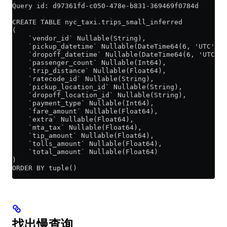
Query id: d97361fd-c050-478e-b831-369469f0784d
CREATE TABLE nyc_taxi.trips_small_inferred
(
    `vendor_id` Nullable(String),
    `pickup_datetime` Nullable(DateTime64(6, 'UTC')),
    `dropoff_datetime` Nullable(DateTime64(6, 'UTC'))
    `passenger_count` Nullable(Int64),
    `trip_distance` Nullable(Float64),
    `ratecode_id` Nullable(String),
    `pickup_location_id` Nullable(String),
    `dropoff_location_id` Nullable(String),
    `payment_type` Nullable(Int64),
    `fare_amount` Nullable(Float64),
    `extra` Nullable(Float64),
    `mta_tax` Nullable(Float64),
    `tip_amount` Nullable(Float64),
    `tolls_amount` Nullable(Float64),
    `total_amount` Nullable(Float64)
)
ORDER BY tuple()
找出慢查询