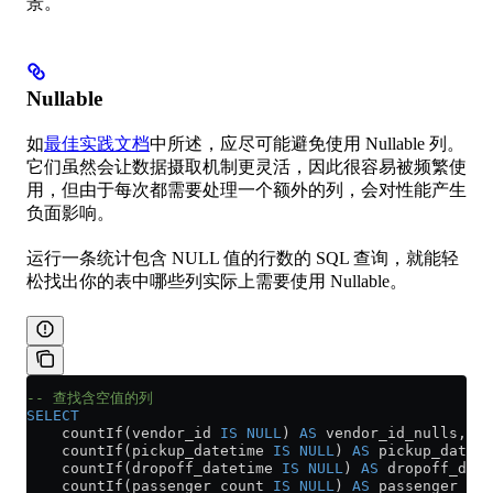
景。
Nullable
如
最佳实践文档
中所述，应尽可能避免使用 Nullable 列。
它们虽然会让数据摄取机制更灵活，因此很容易被频繁使
用，但由于每次都需要处理一个额外的列，会对性能产生
负面影响。
运行一条统计包含 NULL 值的行数的 SQL 查询，就能轻
松找出你的表中哪些列实际上需要使用 Nullable。
-- 查找含空值的列
SELECT
    countIf(vendor_id 
IS
 NULL
) 
AS
 vendor_id_nulls,
    countIf(pickup_datetime 
IS
 NULL
) 
AS
 pickup_dateti
    countIf(dropoff_datetime 
IS
 NULL
) 
AS
 dropoff_date
    countIf(passenger_count 
IS
 NULL
) 
AS
 passenger_cou