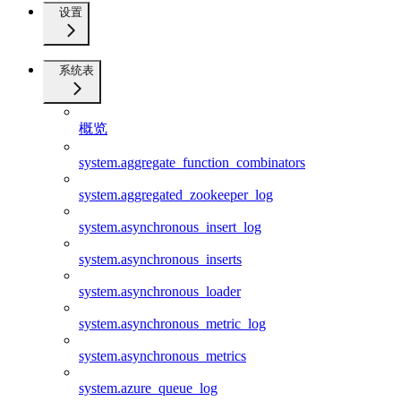
设置
系统表
概览
system.aggregate_function_combinators
system.aggregated_zookeeper_log
system.asynchronous_insert_log
system.asynchronous_inserts
system.asynchronous_loader
system.asynchronous_metric_log
system.asynchronous_metrics
system.azure_queue_log