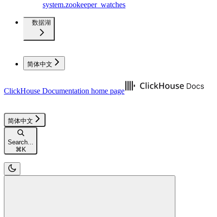
system.zookeeper_watches
数据湖
简体中文
ClickHouse Documentation
home page
简体中文
Search...
⌘
K