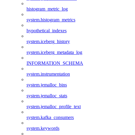
histogram_metric_log
system.histogram_metrics
hypothetical_indexes
system.iceberg_history
system.iceberg_metadata_log
INFORMATION_SCHEMA
system.instrumentation
system.jemalloc_bins
system.jemalloc_stats
system.jemalloc_profile_text
system.kafka_consumers
system.keywords