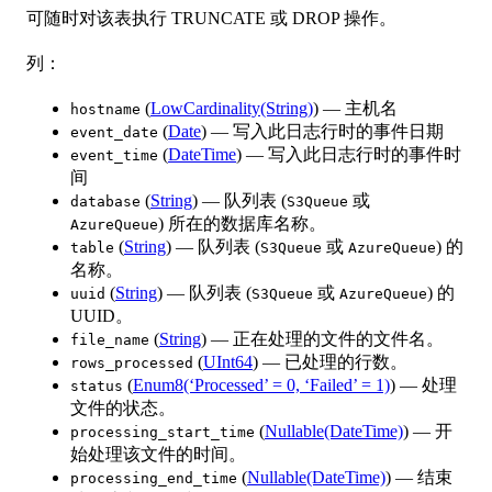
可随时对该表执行 TRUNCATE 或 DROP 操作。
列：
(
LowCardinality(String)
) — 主机名
hostname
(
Date
) — 写入此日志行时的事件日期
event_date
(
DateTime
) — 写入此日志行时的事件时
event_time
间
(
String
) — 队列表 (
或
database
S3Queue
) 所在的数据库名称。
AzureQueue
(
String
) — 队列表 (
或
) 的
table
S3Queue
AzureQueue
名称。
(
String
) — 队列表 (
或
) 的
uuid
S3Queue
AzureQueue
UUID。
(
String
) — 正在处理的文件的文件名。
file_name
(
UInt64
) — 已处理的行数。
rows_processed
(
Enum8(‘Processed’ = 0, ‘Failed’ = 1)
) — 处理
status
文件的状态。
(
Nullable(DateTime)
) — 开
processing_start_time
始处理该文件的时间。
(
Nullable(DateTime)
) — 结束
processing_end_time