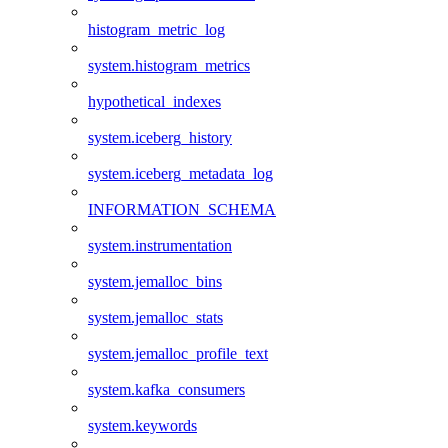
histogram_metric_log
system.histogram_metrics
hypothetical_indexes
system.iceberg_history
system.iceberg_metadata_log
INFORMATION_SCHEMA
system.instrumentation
system.jemalloc_bins
system.jemalloc_stats
system.jemalloc_profile_text
system.kafka_consumers
system.keywords