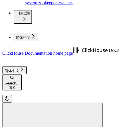
system.zookeeper_watches
数据湖
简体中文
ClickHouse Documentation
home page
简体中文
Search...
⌘
K