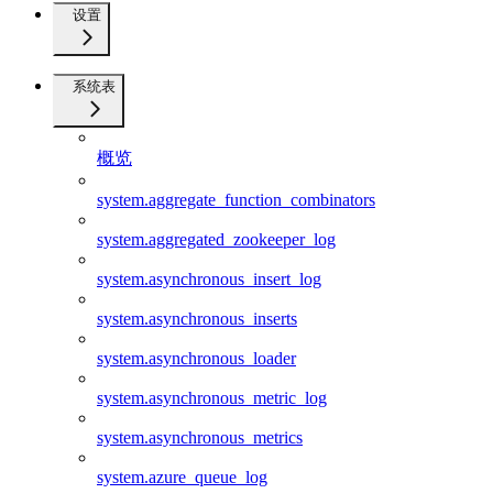
设置
系统表
概览
system.aggregate_function_combinators
system.aggregated_zookeeper_log
system.asynchronous_insert_log
system.asynchronous_inserts
system.asynchronous_loader
system.asynchronous_metric_log
system.asynchronous_metrics
system.azure_queue_log