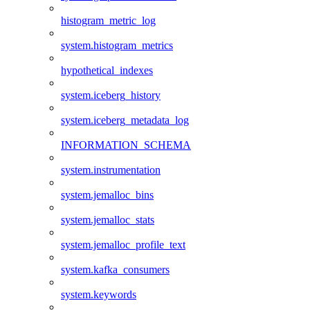
histogram_metric_log
system.histogram_metrics
hypothetical_indexes
system.iceberg_history
system.iceberg_metadata_log
INFORMATION_SCHEMA
system.instrumentation
system.jemalloc_bins
system.jemalloc_stats
system.jemalloc_profile_text
system.kafka_consumers
system.keywords