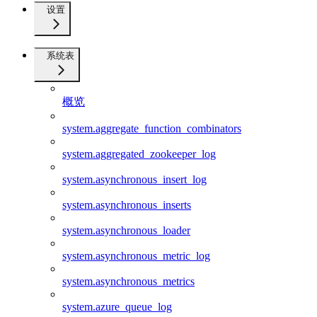
设置
系统表
概览
system.aggregate_function_combinators
system.aggregated_zookeeper_log
system.asynchronous_insert_log
system.asynchronous_inserts
system.asynchronous_loader
system.asynchronous_metric_log
system.asynchronous_metrics
system.azure_queue_log