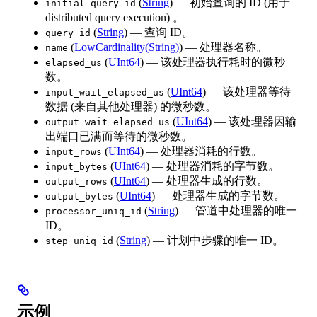
(
String
) — 初始查询的 ID (用于
initial_query_id
distributed query execution) 。
(
String
) — 查询 ID。
query_id
(
LowCardinality(String)
) — 处理器名称。
name
(
UInt64
) — 该处理器执行耗时的微秒
elapsed_us
数。
(
UInt64
) — 该处理器等待
input_wait_elapsed_us
数据 (来自其他处理器) 的微秒数。
(
UInt64
) — 该处理器因输
output_wait_elapsed_us
出端口已满而等待的微秒数。
(
UInt64
) — 处理器消耗的行数。
input_rows
(
UInt64
) — 处理器消耗的字节数。
input_bytes
(
UInt64
) — 处理器生成的行数。
output_rows
(
UInt64
) — 处理器生成的字节数。
output_bytes
(
String
) — 管道中处理器的唯一
processor_uniq_id
ID。
(
String
) — 计划中步骤的唯一 ID。
step_uniq_id
示例