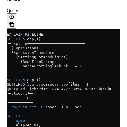
Query
EXPLAIN PIPELINE
SELECT
 sleep(
1
)
┌─explain─────────────────────────┐
│ (Expression)                    │
│ ExpressionTransform             │
│   (SettingQuotaAndLimits)       │
│     (ReadFromStorage)           │
│     SourceFromSingleChunk 
0
 → 
1
 │
└─────────────────────────────────┘
SELECT
 sleep(
1
)
SETTINGS log_processors_profiles 
=
 1
Query id: feb5ed16
-
1c24
-
4227
-
aa54
-
78c02b3b27d4
┌─sleep(
1
)─┐
│        
0
 │
└──────────┘
1
 rows
 in
 set
. Elapsed: 
1
.
018
 sec.
SELECT
    name
,
    elapsed_us,