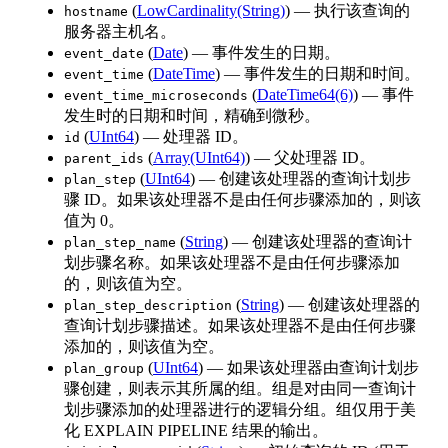
(
LowCardinality(String)
) — 执行该查询的
hostname
服务器主机名。
(
Date
) — 事件发生的日期。
event_date
(
DateTime
) — 事件发生的日期和时间。
event_time
(
DateTime64(6)
) — 事件
event_time_microseconds
发生时的日期和时间，精确到微秒。
(
UInt64
) — 处理器 ID。
id
(
Array(UInt64)
) — 父处理器 ID。
parent_ids
(
UInt64
) — 创建该处理器的查询计划步
plan_step
骤 ID。如果该处理器不是由任何步骤添加的，则该
值为 0。
(
String
) — 创建该处理器的查询计
plan_step_name
划步骤名称。如果该处理器不是由任何步骤添加
的，则该值为空。
(
String
) — 创建该处理器的
plan_step_description
查询计划步骤描述。如果该处理器不是由任何步骤
添加的，则该值为空。
(
UInt64
) — 如果该处理器由查询计划步
plan_group
骤创建，则表示其所属的组。组是对由同一查询计
划步骤添加的处理器进行的逻辑分组。组仅用于美
化 EXPLAIN PIPELINE 结果的输出。