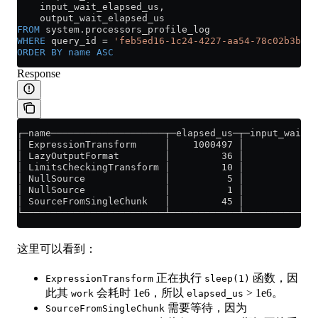
    input_wait_elapsed_us,
    output_wait_elapsed_us
FROM
 system
.
processors_profile_log
WHERE
 query_id 
=
 'feb5ed16-1c24-4227-aa54-78c02b3b27d
ORDER BY
 name
 ASC
Response
┌─name────────────────────┬─elapsed_us─┬─input_wait_e
│ ExpressionTransform     │    1000497 │             
│ LazyOutputFormat        │         36 │             
│ LimitsCheckingTransform │         10 │             
│ NullSource              │          5 │             
│ NullSource              │          1 │             
│ SourceFromSingleChunk   │         45 │             
└─────────────────────────┴────────────┴─────────────
这里可以看到：
正在执行
函数，因
ExpressionTransform
sleep(1)
此其
会耗时 1e6，所以
> 1e6。
work
elapsed_us
需要等待，因为
SourceFromSingleChunk