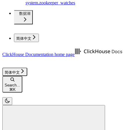
system.zookeeper_watches
数据湖
简体中文
ClickHouse Documentation
home page
简体中文
Search...
⌘
K