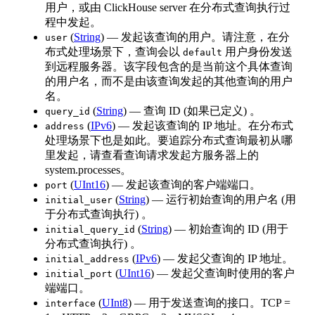
用户，或由 ClickHouse server 在分布式查询执行过
程中发起。
(
String
) — 发起该查询的用户。请注意，在分
user
布式处理场景下，查询会以
用户身份发送
default
到远程服务器。该字段包含的是当前这个具体查询
的用户名，而不是由该查询发起的其他查询的用户
名。
(
String
) — 查询 ID (如果已定义) 。
query_id
(
IPv6
) — 发起该查询的 IP 地址。在分布式
address
处理场景下也是如此。要追踪分布式查询最初从哪
里发起，请查看查询请求发起方服务器上的
system.processes。
(
UInt16
) — 发起该查询的客户端端口。
port
(
String
) — 运行初始查询的用户名 (用
initial_user
于分布式查询执行) 。
(
String
) — 初始查询的 ID (用于
initial_query_id
分布式查询执行) 。
(
IPv6
) — 发起父查询的 IP 地址。
initial_address
(
UInt16
) — 发起父查询时使用的客户
initial_port
端端口。
(
UInt8
) — 用于发送查询的接口。TCP =
interface