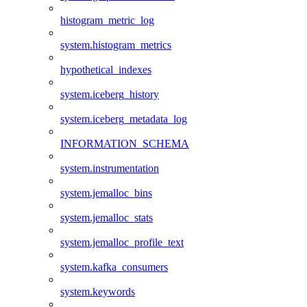
histogram_metric_log
system.histogram_metrics
hypothetical_indexes
system.iceberg_history
system.iceberg_metadata_log
INFORMATION_SCHEMA
system.instrumentation
system.jemalloc_bins
system.jemalloc_stats
system.jemalloc_profile_text
system.kafka_consumers
system.keywords