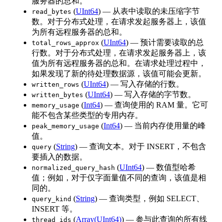
服务器的总和。
(
UInt64
) — 从表中读取的未压缩字节
read_bytes
数。对于分布式处理，在请求发起服务器上，该值
为所有远程服务器的总和。
(
UInt64
) — 预计需要读取的总
total_rows_approx
行数。对于分布式处理，在请求发起服务器上，该
值为所有远程服务器的总和。在请求处理过程中，
如果发现了新的待处理数据源，该值可能会更新。
(
UInt64
) — 写入存储的行数。
written_rows
(
UInt64
) — 写入存储的字节数。
written_bytes
(
Int64
) — 查询使用的 RAM 量。它可
memory_usage
能不包含某些类型的专用内存。
(
Int64
) — 当前内存使用量的峰
peak_memory_usage
值。
(
String
) — 查询文本。对于 INSERT，不包含
query
要插入的数据。
(
UInt64
) — 数值型哈希
normalized_query_hash
值；例如，对于仅字面量值不同的查询，该值是相
同的。
(
String
) — 查询类型，例如 SELECT、
query_kind
INSERT 等。
(
Array(UInt64)
) — 参与此查询的所有线
thread_ids