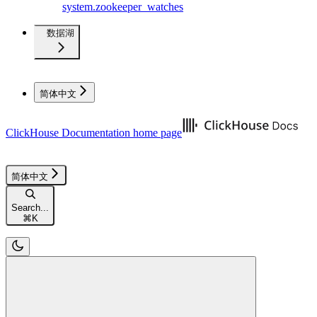
system.zookeeper_watches
数据湖
简体中文
ClickHouse Documentation
home page
简体中文
Search...
⌘
K