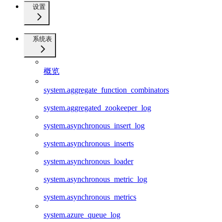
设置
系统表
概览
system.aggregate_function_combinators
system.aggregated_zookeeper_log
system.asynchronous_insert_log
system.asynchronous_inserts
system.asynchronous_loader
system.asynchronous_metric_log
system.asynchronous_metrics
system.azure_queue_log