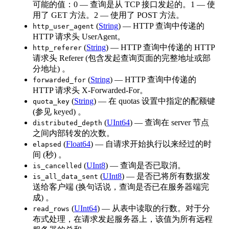
可能的值：0 — 查询是从 TCP 接口发起的。1 — 使
用了 GET 方法。2 — 使用了 POST 方法。
(
String
) — HTTP 查询中传递的
http_user_agent
HTTP 请求头 UserAgent。
(
String
) — HTTP 查询中传递的 HTTP
http_referer
请求头 Referer (包含发起查询页面的完整地址或部
分地址) 。
(
String
) — HTTP 查询中传递的
forwarded_for
HTTP 请求头 X-Forwarded-For。
(
String
) — 在 quotas 设置中指定的配额键
quota_key
(参见 keyed) 。
(
UInt64
) — 查询在 server 节点
distributed_depth
之间内部转发的次数。
(
Float64
) — 自请求开始执行以来经过的时
elapsed
间 (秒) 。
(
UInt8
) — 查询是否已取消。
is_cancelled
(
UInt8
) — 是否已将所有数据发
is_all_data_sent
送给客户端 (换句话说，查询是否已在服务器端完
成) 。
(
UInt64
) — 从表中读取的行数。对于分
read_rows
布式处理，在请求发起服务器上，该值为所有远程